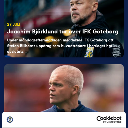
27 JULI
Joachim Björklund tar över IFK Göteborg
Under måndagseftermiddagen meddelade IFK Göteborg att
Stefan Billborns uppdrag som huvudtränare i herrlaget har
avslutats.…
30 JUNI
Helstrup ny tränare i Malmö FF