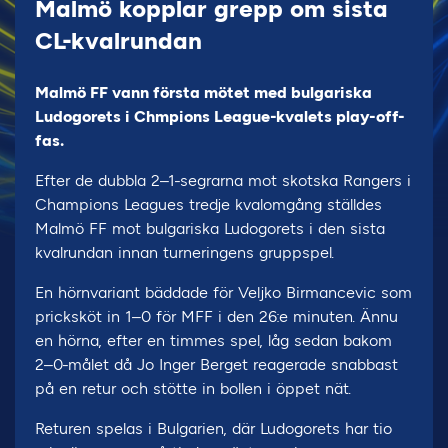
Malmö kopplar grepp om sista
CL-kvalrundan
Malmö FF vann första mötet med bulgariska
Ludogorets i Chmpions League-kvalets play-off-
fas.
Efter de dubbla 2–1-segrarna mot skotska Rangers i
Champions Leagues tredje kvalomgång ställdes
Malmö FF mot bulgariska Ludogorets i den sista
kvalrundan innan turneringens gruppspel.
En hörnvariant bäddade för Veljko Birmancevic som
pricksköt in 1–0 för MFF i den 26:e minuten. Ännu
en hörna, efter en timmes spel, låg sedan bakom
2–0-målet då Jo Inger Berget reagerade snabbast
på en retur och stötte in bollen i öppet nät.
Returen spelas i Bulgarien, där Ludogorets har tio