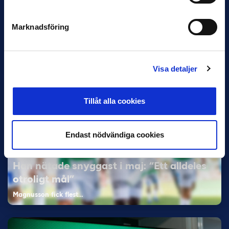
VM-spelare med förflutet i Allsvenskan
och Superettan
Marknadsföring
Bosnien & Hercegovina Armin Gigovic — Helsingborgs IF
Dennis Hadžikadunić — Malmö FF / Trelleborg FF
Elfenbenskusten…
Visa detaljer
Tillåt alla cookies
Endast nödvändiga cookies
11 JUNI
Han nätade snyggast i maj: “Ett alldeles
otroligt mål”
Magnusson fick flest…