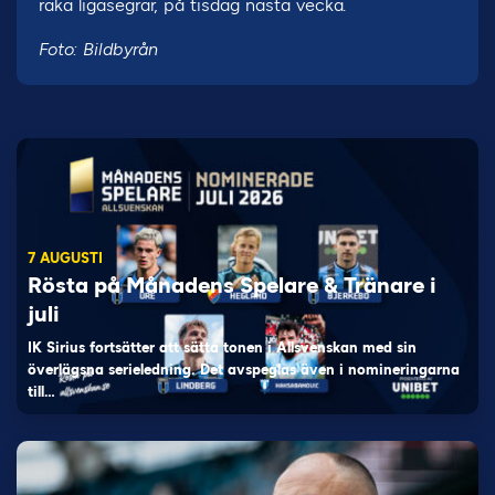
raka ligasegrar, på tisdag nästa vecka.
Foto: Bildbyrån
7 AUGUSTI
Rösta på Månadens Spelare & Tränare i
juli
IK Sirius fortsätter att sätta tonen i Allsvenskan med sin
överlägsna serieledning. Det avspeglas även i nomineringarna
till…