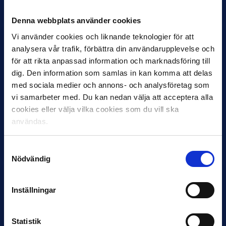
Inleder mot…
Denna webbplats använder cookies
Vi använder cookies och liknande teknologier för att
analysera vår trafik, förbättra din användarupplevelse och
för att rikta anpassad information och marknadsföring till
dig. Den information som samlas in kan komma att delas
med sociala medier och annons- och analysföretag som
vi samarbeter med. Du kan nedan välja att acceptera alla
cookies eller välja vilka cookies som du vill ska
12 JUNI
användas.
Favorit i repris för Sirius i maj
Samma vinnare som i…
Samtyckesval
Nödvändig
Inställningar
11 JUNI
Statistik