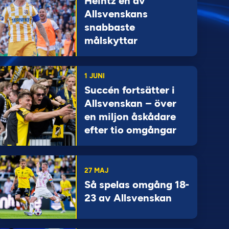
Heintz en av
Allsvenskans
snabbaste
målskyttar
1 JUNI
Succén fortsätter i
Allsvenskan – över
en miljon åskådare
efter tio omgångar
27 MAJ
Så spelas omgång 18-
23 av Allsvenskan