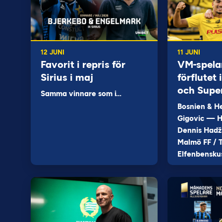
12 JUNI
11 JUNI
Favorit i repris för
VM-spela
Sirius i maj
förflutet
och Supe
Samma vinnare som i…
Bosnien & H
Gigovic — H
Dennis Hadž
Malmö FF / T
Elfenbensku