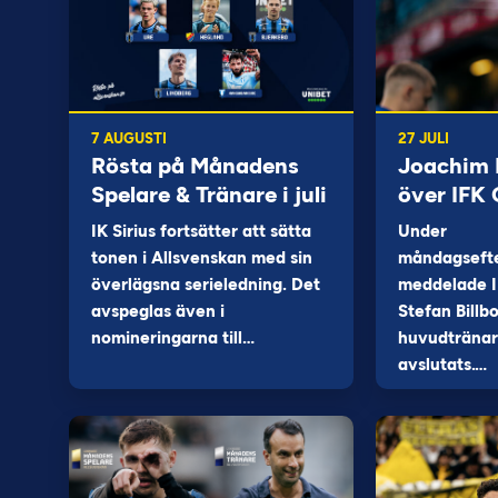
7 AUGUSTI
27 JULI
Rösta på Månadens
Joachim B
Spelare & Tränare i juli
över IFK
IK Sirius fortsätter att sätta
Under
tonen i Allsvenskan med sin
måndagseft
överlägsna serieledning. Det
meddelade I
avspeglas även i
Stefan Billb
nomineringarna till…
huvudtränare
avslutats.…