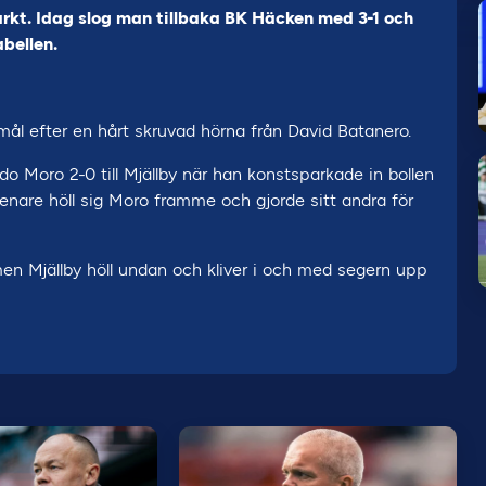
rkt. Idag slog man tillbaka BK Häcken med 3-1 och
abellen.
l efter en hårt skruvad hörna från David Batanero.
o Moro 2-0 till Mjällby när han konstsparkade in bollen
senare höll sig Moro framme och gjorde sitt andra för
n Mjällby höll undan och kliver i och med segern upp