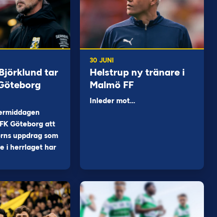
30 JUNI
jörklund tar
Helstrup ny tränare i
 Göteborg
Malmö FF
Inleder mot…
ermiddagen
FK Göteborg att
orns uppdrag som
 i herrlaget har