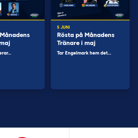
5 JUNI
 Månadens
Rösta på Månadens
 maj
Tränare i maj
erar…
Tar Engelmark hem det…