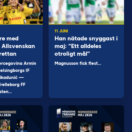
11 JUNI
re med
Han nätade snyggast i
 i Allsvenskan
maj: “Ett alldeles
rettan
otroligt mål”
ercegovina Armin
Magnusson fick flest…
elsingborgs IF
ikadunić —
relleborg FF
sten…