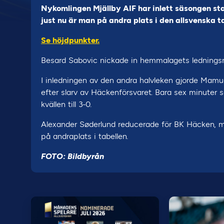
Nykomlingen Mjällby AIF har inlett säsongen sta
just nu är man på andra plats i den allsvenska t
Se höjdpunkter.
Besard Sabovic nickade in hemmalagets ledningsmå
I inledningen av den andra halvleken gjorde Mamud
efter slarv av Häckenförsvaret. Bara sex minuter 
kvällen till 3-0.
Alexander Søderlund reducerade för BK Häcken, me
på andraplats i tabellen.
FOTO: Bildbyrån