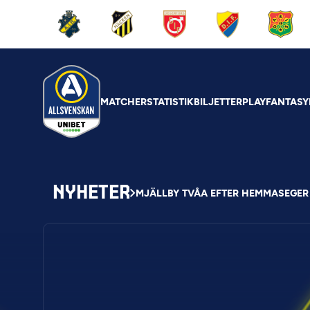
MATCHER
STATISTIK
BILJETTER
PLAY
FANTASY
NYHETER
MJÄLLBY TVÅA EFTER HEMMASEGE