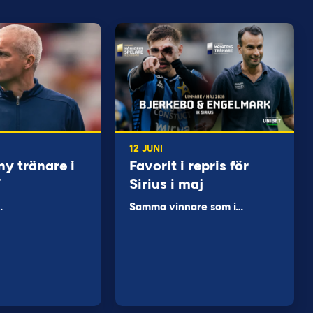
12 JUNI
ny tränare i
Favorit i repris för
F
Sirius i maj
…
Samma vinnare som i…