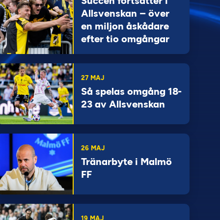
Succén fortsätter i
Allsvenskan – över
en miljon åskådare
efter tio omgångar
27 MAJ
Så spelas omgång 18-
23 av Allsvenskan
26 MAJ
Tränarbyte i Malmö
FF
19 MAJ