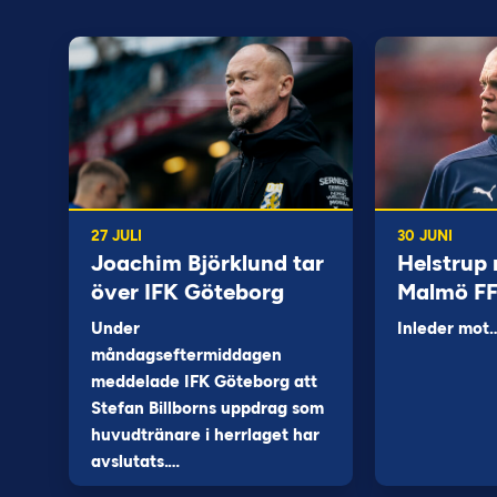
27 JULI
30 JUNI
Joachim Björklund tar
Helstrup 
över IFK Göteborg
Malmö F
Under
Inleder mot
måndagseftermiddagen
meddelade IFK Göteborg att
Stefan Billborns uppdrag som
huvudtränare i herrlaget har
avslutats.…