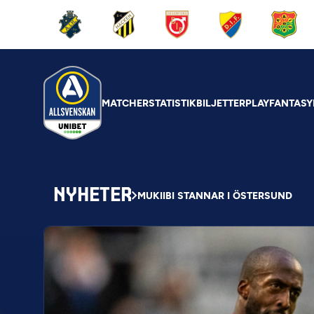
MATCHER
STATISTIK
BILJETTER
PLAY
FANTASY
NYHETER
MUKIIBI STANNAR I ÖSTERSUND