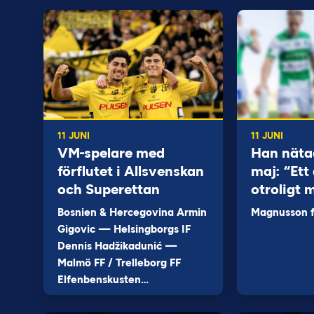
11 JUNI
11 JUNI
VM-spelare med
Han näta
förflutet i Allsvenskan
maj: “Ett 
och Superettan
otroligt 
Bosnien & Hercegovina Armin
Magnusson fi
Gigovic — Helsingborgs IF
Dennis Hadžikadunić —
Malmö FF / Trelleborg FF
Elfenbenskusten…