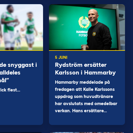
5 JUNI
de snyggast i
Rydström ersätter
alldeles
Karlsson i Hammarby
mål”
Hammarby meddelade på
fredagen att Kalle Karlssons
ck flest…
uppdrag som huvudtränare
har avslutats med omedelbar
verkan. Hans ersättare…