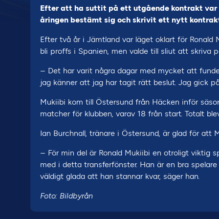
Efter att ha suttit på ett utgående kontrakt var
åringen bestämt sig och skrivit ett nytt kontra
Efter två år i Jämtland var läget oklart för Ronal
bli proffs i Spanien, men valde till sliut att skriv
– Det har varit några dagar med mycket att fundera
jag känner att jag har tagit rätt beslut. Jag gick 
Mukiibi kom till Östersund från Häcken inför sä
matcher för klubben, varav 18 från start. Totalt ble
Ian Burchnall, tränare i Östersund, är glad för att M
– För min del är Ronald Mukiibi en otroligt viktig 
med i detta transferfönster. Han är en bra spelare
väldigt glada att han stannar kvar, säger han.
Foto: Bildbyrån