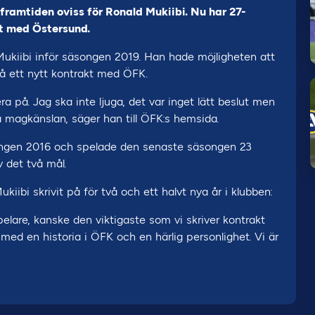
 framtiden oviss för Ronald Mukiibi. Nu har 27-
kt med Östersund.
d Mukiibi inför säsongen 2019. Han hade möjligheten att
a på ett nytt kontrakt med ÖFK.
 på. Jag ska inte ljuga, det var inget lätt beslut men
på magkänslan, säger han till ÖFK:s hemsida.
songen 2016 och spelade den senaste säsongen 23
v det två mål.
ukiibi skrivit på för två och ett halvt nya år i klubben:
spelare, kanske den viktigaste som vi skriver kontrakt
 med en historia i ÖFK och en härlig personlighet. Vi är