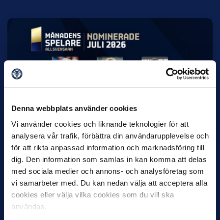
7 AUGUSTI
Rösta på Månadens Spelare & Tränare i
juli
Denna webbplats använder cookies
IK Sirius fortsätter att sätta tonen i Allsvenskan med sin
överlägsna serieledning. Det avspeglas även i nomineringarna
Vi använder cookies och liknande teknologier för att
till…
analysera vår trafik, förbättra din användarupplevelse och
för att rikta anpassad information och marknadsföring till
dig. Den information som samlas in kan komma att delas
med sociala medier och annons- och analysföretag som
vi samarbeter med. Du kan nedan välja att acceptera alla
cookies eller välja vilka cookies som du vill ska
användas.
27 JULI