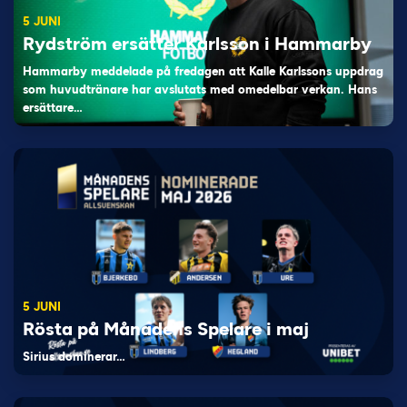
5 JUNI
Rydström ersätter Karlsson i Hammarby
Hammarby meddelade på fredagen att Kalle Karlssons uppdrag
som huvudtränare har avslutats med omedelbar verkan. Hans
ersättare…
5 JUNI
Rösta på Månadens Spelare i maj
Sirius dominerar…