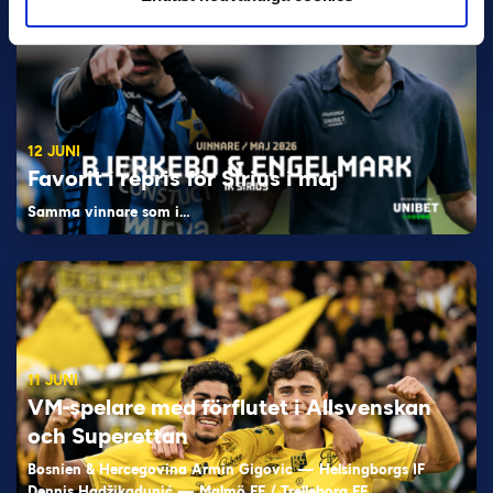
12 JUNI
Favorit i repris för Sirius i maj
Samma vinnare som i…
11 JUNI
VM-spelare med förflutet i Allsvenskan
och Superettan
Bosnien & Hercegovina Armin Gigovic — Helsingborgs IF
Dennis Hadžikadunić — Malmö FF / Trelleborg FF