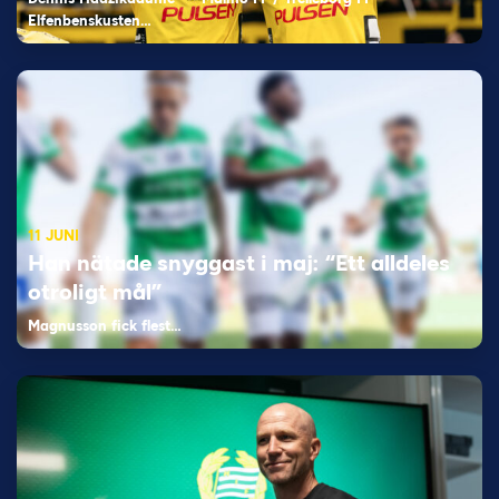
Elfenbenskusten…
11 JUNI
Han nätade snyggast i maj: “Ett alldeles
otroligt mål”
Magnusson fick flest…