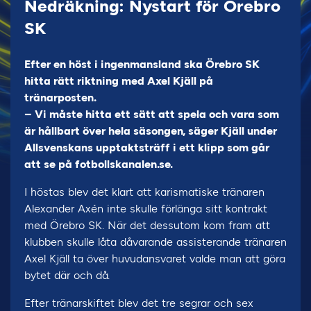
Nedräkning: Nystart för Örebro
SK
Efter en höst i ingenmansland ska Örebro SK
hitta rätt riktning med Axel Kjäll på
tränarposten.
– Vi måste hitta ett sätt att spela och vara som
är hållbart över hela säsongen, säger Kjäll under
Allsvenskans upptaktsträff i ett klipp som går
att se på fotbollskanalen.se.
I höstas blev det klart att karismatiske tränaren
Alexander Axén inte skulle förlänga sitt kontrakt
med Örebro SK. När det dessutom kom fram att
klubben skulle låta dåvarande assisterande tränaren
Axel Kjäll ta över huvudansvaret valde man att göra
bytet där och då.
Efter tränarskiftet blev det tre segrar och sex