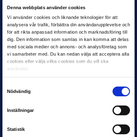
Denna webbplats använder cookies
27 JULI
Vi använder cookies och liknande teknologier för att
Joachim Björklund tar över IFK Göteborg
analysera vår trafik, förbättra din användarupplevelse och
för att rikta anpassad information och marknadsföring till
Under måndagseftermiddagen meddelade IFK Göteborg att
dig. Den information som samlas in kan komma att delas
Stefan Billborns uppdrag som huvudtränare i herrlaget har
avslutats.…
med sociala medier och annons- och analysföretag som
vi samarbeter med. Du kan nedan välja att acceptera alla
cookies eller välja vilka cookies som du vill ska
användas.
Samtyckesval
Nödvändig
Inställningar
30 JUNI
Helstrup ny tränare i Malmö FF
Statistik
Inleder mot…