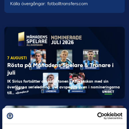
Källa övergångar: fotbolltransfers.com
7 AUGUSTI
Rösta på Månadens Spelare & Tränare i
juli
IK Sirius fortsätter att sätta tonen i Allsvenskan med sin
överlägsna serieledning. Det avspeglas även i nomineringarna
till…