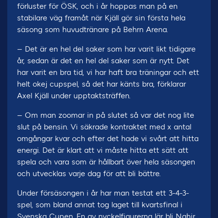
förluster för ÖSK, och i år hoppas man på en
stabilare väg framåt när Kjäll gör sin första hela
säsong som huvudtränare på Behrn Arena.
– Det är en hel del saker som har varit likt tidigare
år, sedan är det en hel del saker som är nytt. Det
har varit en bra tid, vi har haft bra träningar och ett
helt okej cupspel, så det har känts bra, förklarar
Axel Kjäll under upptaktsträffen.
– Om man zoomar in på slutet så var det nog lite
slut på bensin. Vi säkrade kontraktet med x antal
omgångar kvar och efter det hade vi svårt att hitta
energi. Det är klart att vi måste hitta ett sätt att
spela och vara som är hållbart över hela säsongen
och utvecklas varje dag för att bli bättre.
Under försäsongen i år har man testat ett 3-4-3-
spel, som bland annat tog laget till kvartsfinal i
Svenska Cupen. En av nyckelfigurerna lär bli Nahir