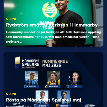
5 JUNI
Rydström ersätter Karlsson i Hammarby
Hammarby meddelade på fredagen att Kalle Karlssons uppdrag
som huvudtränare har avslutats med omedelbar verkan. Hans
ersättare…
5 JUNI
Rösta på Månadens Spelare i maj