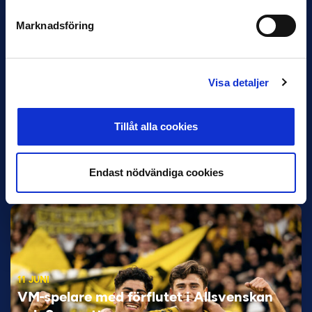
Marknadsföring
Visa detaljer
Tillåt alla cookies
12 JUNI
Favorit i repris för Sirius i maj
Endast nödvändiga cookies
Samma vinnare som i…
11 JUNI
VM-spelare med förflutet i Allsvenskan