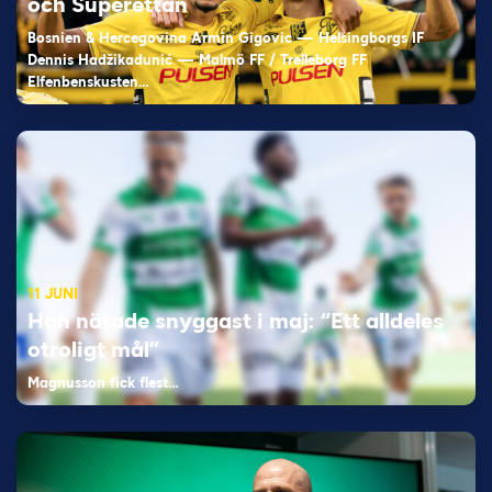
och Superettan
Bosnien & Hercegovina Armin Gigovic — Helsingborgs IF
Dennis Hadžikadunić — Malmö FF / Trelleborg FF
Elfenbenskusten…
11 JUNI
Han nätade snyggast i maj: “Ett alldeles
otroligt mål”
Magnusson fick flest…