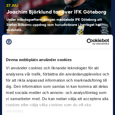
27 JULI
Joachim Björklund tar över IFK Göteborg
Under måndagseftermiddagen meddelade IFK Göteborg att
Stefan Billborns uppdrag som huvudtränare i herrlaget har
avslutats.…
Denna webbplats använder cookies
Vi använder cookies och liknande teknologier för att
analysera vår trafik, förbättra din användarupplevelse och
för att rikta anpassad information och marknadsföring till
dig. Den information som samlas in kan komma att delas
30 JUNI
Helstrup ny tränare i Malmö FF
med sociala medier och annons- och analysföretag som
vi samarbeter med. Du kan nedan välja att acceptera alla
Inleder mot…
cookies eller välja vilka cookies som du vill ska
användas.