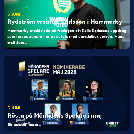
5 JUNI
Rydström ersätter Karlsson i Hammarby
Hammarby meddelade på fredagen att Kalle Karlssons uppdrag
som huvudtränare har avslutats med omedelbar verkan. Hans
ersättare…
5 JUNI
Rösta på Månadens Spelare i maj
Sirius dominerar…