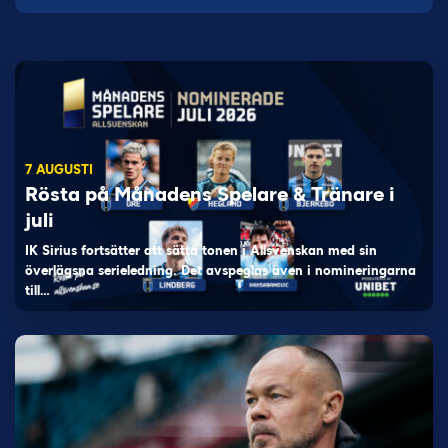
7 AUGUSTI
Rösta på Månadens Spelare & Tränare i
juli
IK Sirius fortsätter att sätta tonen i Allsvenskan med sin
överlägsna serieledning. Det avspeglas även i nomineringarna
till…