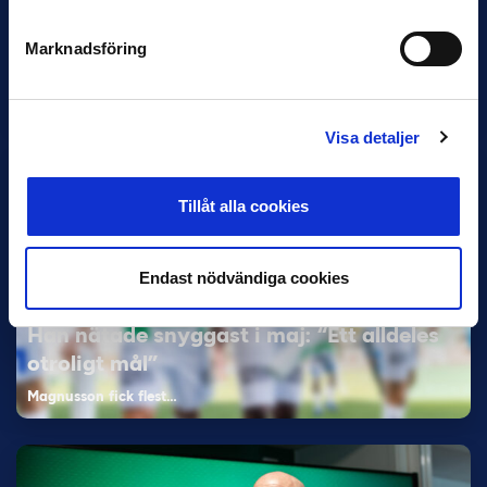
och Superettan
Marknadsföring
Bosnien & Hercegovina Armin Gigovic — Helsingborgs IF
Dennis Hadžikadunić — Malmö FF / Trelleborg FF
Elfenbenskusten…
Visa detaljer
Tillåt alla cookies
Endast nödvändiga cookies
11 JUNI
Han nätade snyggast i maj: “Ett alldeles
otroligt mål”
Magnusson fick flest…