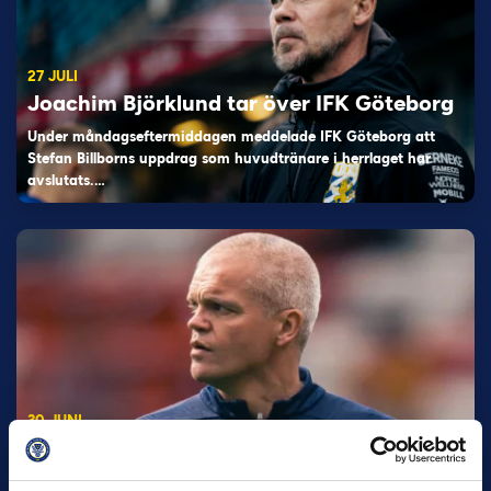
27 JULI
Joachim Björklund tar över IFK Göteborg
Under måndagseftermiddagen meddelade IFK Göteborg att
Stefan Billborns uppdrag som huvudtränare i herrlaget har
avslutats.…
30 JUNI
Helstrup ny tränare i Malmö FF
Inleder mot…