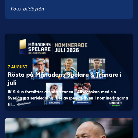
Foto: bildbyrån
7 AUGUSTI
Rösta på Månadens Spelare & Tränare i
juli
IK Sirius fortsätter att sätta tonen i Allsvenskan med sin
överlägsna serieledning. Det avspeglas även i nomineringarna
till…