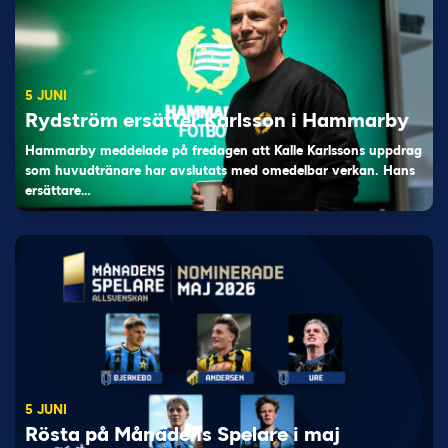
5 JUNI
Rydström ersätter Karlsson i Hammarby
Hammarby meddelade på fredagen att Kalle Karlssons uppdrag
som huvudtränare har avslutats med omedelbar verkan. Hans
ersättare…
5 JUNI
Rösta på Månadens Spelare i maj