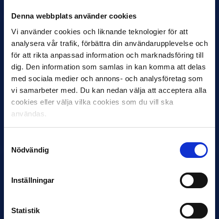
Denna webbplats använder cookies
Vi använder cookies och liknande teknologier för att
analysera vår trafik, förbättra din användarupplevelse och
för att rikta anpassad information och marknadsföring till
dig. Den information som samlas in kan komma att delas
med sociala medier och annons- och analysföretag som
vi samarbeter med. Du kan nedan välja att acceptera alla
cookies eller välja vilka cookies som du vill ska
12 JUNI
Favorit i repris för Sirius i maj
användas.
Samma vinnare som i…
Samtyckesval
Nödvändig
Inställningar
11 JUNI
Statistik
VM-spelare med förflutet i Allsvenskan