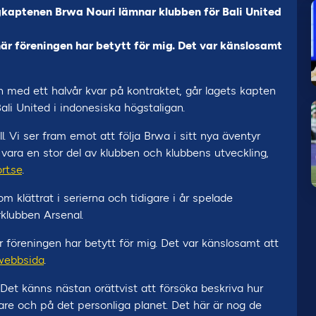
kaptenen Brwa Nouri lämnar klubben för Bali United
här föreningen har betytt för mig. Det var känslosamt
h med ett halvår kvar på kontraktet, går lagets kapten
Bali United i indonesiska högstaligan.
ll. Vi ser fram emot att följa Brwa i sitt nya äventyr
 vara en stor del av klubben och klubbens utveckling,
rt.se
.
m klättrat i serierna och tidigare i år spelade
klubben Arsenal.
 föreningen har betytt för mig. Det var känslosamt att
webbsida
.
t känns nästan orättvist att försöka beskriva hur
re och på det personliga planet. Det här är nog de