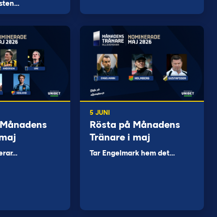
sten…
5 JUNI
 Månadens
Rösta på Månadens
 maj
Tränare i maj
erar…
Tar Engelmark hem det…