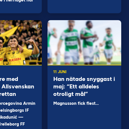
 i herrlaget har
11 JUNI
re med
Han nätade snyggast i
 i Allsvenskan
maj: “Ett alldeles
rettan
otroligt mål”
ercegovina Armin
Magnusson fick flest…
elsingborgs IF
ikadunić —
relleborg FF