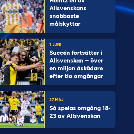
Heintz en av
Allsvenskans
snabbaste
målskyttar
1 JUNI
Succén fortsätter i
Allsvenskan – över
en miljon åskådare
efter tio omgångar
27 MAJ
Så spelas omgång 18-
23 av Allsvenskan