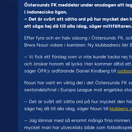
Östersunds FK meddelar under onsdagen att lag
i indonesiska ligan.
– Det är svårt att sätta ord på hur mycket den 
att säga hej då till alla idag, säger mittfältaren.
Efter fyra och en halv säsong i Östersunds FK, oc
Brwa Nouri vidare i karriären. Ny klubbadress blir 
– Vi fick ett förslag som vi inte kunde tacka nej ti
och önskar honom all lycka. Han kommer alltid att
säger ÖFK:s ordförande Daniel Kindberg till
osdspo
Nouri har varit en viktig del i det Östersunds FK so
sextondelsfinal i Europa League mot engelska stor
– Det är svårt att sätta ord på hur mycket den här
säga hej då till alla idag, säger Nouri till
klubbens 
– Jag lämnar med så enormt många fina minnen. De
mycket man har utvecklats både som fotbollsspela