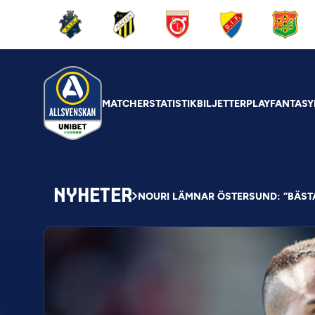
MATCHER
STATISTIK
BILJETTER
PLAY
FANTASY
NYHETER
NOURI LÄMNAR ÖSTERSUND: ”BÄSTA