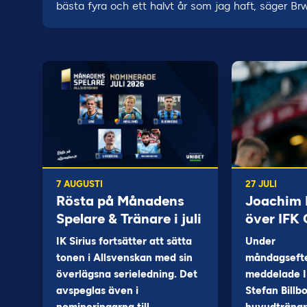
bästa fyra och ett halvt år som jag haft, säger Br
7 AUGUSTI
27 JULI
Rösta på Månadens
Joachim B
Spelare & Tränare i juli
över IFK
IK Sirius fortsätter att sätta
Under
tonen i Allsvenskan med sin
måndagseft
överlägsna serieledning. Det
meddelade I
avspeglas även i
Stefan Billb