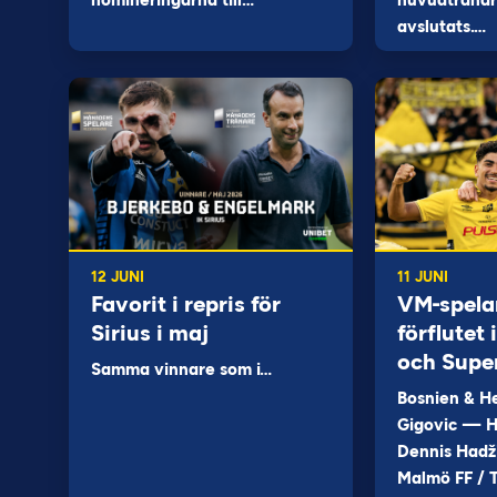
nomineringarna till…
huvudtränare
avslutats.…
12 JUNI
11 JUNI
Favorit i repris för
VM-spela
Sirius i maj
förflutet
och Supe
Samma vinnare som i…
Bosnien & H
Gigovic — H
Dennis Hadž
Malmö FF / T