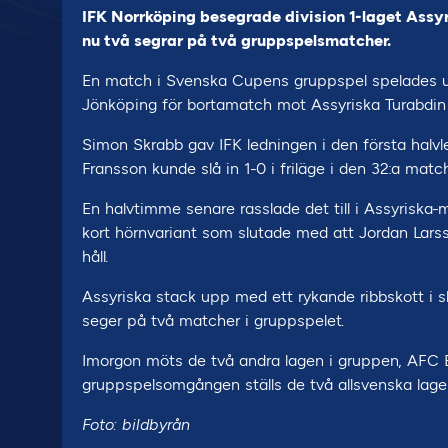
IFK Norrköping besegrade division 1-laget Assyr
nu två segrar på två gruppspelsmatcher.
En match i Svenska Cupens gruppspel spelades und
Jönköping för bortamatch mot Assyriska Turabdin 
Simon Skrabb gav IFK ledningen i den första halvl
Fransson kunde slå in 1-0 i friläge i den 32:a mat
En halvtimme senare rasslade det till i Assyrisk
kort hörnvariant som slutade med att Jordan Lars
håll.
Assyriska stack upp med ett rykande ribbskott i s
seger på två matcher i gruppspelet.
Imorgon möts de två andra lagen i gruppen, AFC E
gruppspelsomgången ställs de två allsvenska lag
Foto: bildbyrån