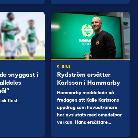
5 JUNI
de snyggast i
Rydström ersätter
alldeles
Karlsson i Hammarby
mål”
Hammarby meddelade på
fredagen att Kalle Karlssons
ck flest…
uppdrag som huvudtränare
har avslutats med omedelbar
verkan. Hans ersättare…