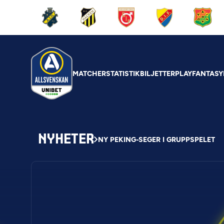
MATCHER
STATISTIK
BILJETTER
PLAY
FANTASY
NYHETER
NY PEKING-SEGER I GRUPPSPELET