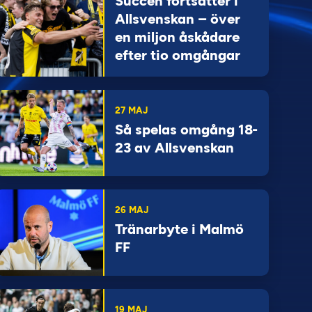
Succén fortsätter i
Allsvenskan – över
en miljon åskådare
efter tio omgångar
27 MAJ
Så spelas omgång 18-
23 av Allsvenskan
26 MAJ
Tränarbyte i Malmö
FF
19 MAJ