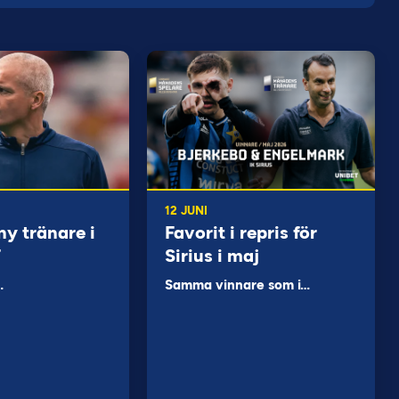
12 JUNI
ny tränare i
Favorit i repris för
F
Sirius i maj
…
Samma vinnare som i…