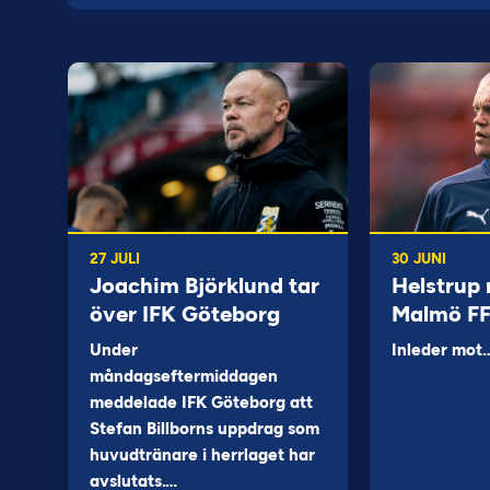
27 JULI
30 JUNI
Joachim Björklund tar
Helstrup 
över IFK Göteborg
Malmö F
Under
Inleder mot
måndagseftermiddagen
meddelade IFK Göteborg att
Stefan Billborns uppdrag som
huvudtränare i herrlaget har
avslutats.…