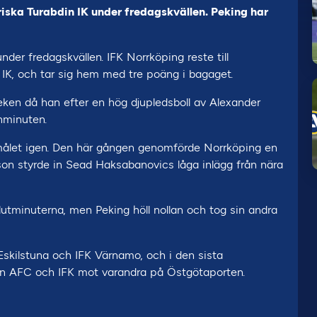
iska Turabdin IK under fredagskvällen. Peking har
er fredagskvällen. IFK Norrköping reste till
IK, och tar sig hem med tre poäng i bagaget.
eken då han efter en hög djupledsboll av Alexander
chminuten.
a-målet igen. Den här gången genomförde Norrköping en
son styrde in Sead Haksabanovics låga inlägg från nära
lutminuterna, men Peking höll nollan och tog sin andra
skilstuna och IFK Värnamo, och i den sista
en AFC och IFK mot varandra på Östgötaporten.