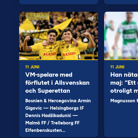
11 JUNI
11 JUNI
VM-spelare med
Han näta
förflutet i Allsvenskan
maj: “Ett 
och Superettan
otroligt 
Bosnien & Hercegovina Armin
Magnusson fi
Gigovic — Helsingborgs IF
Dennis Hadžikadunić —
Malmö FF / Trelleborg FF
Elfenbenskusten…