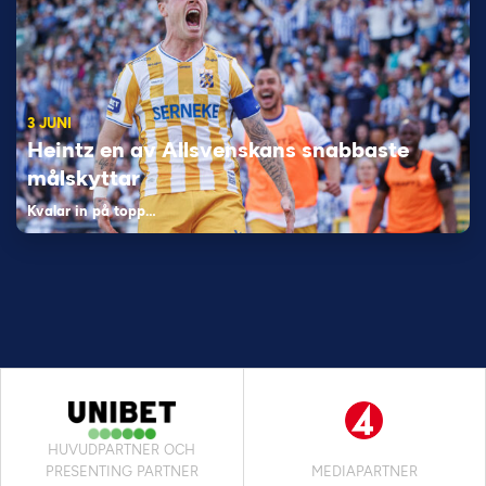
3 JUNI
Heintz en av Allsvenskans snabbaste
målskyttar
Kvalar in på topp…
HUVUDPARTNER OCH
PRESENTING PARTNER
MEDIAPARTNER