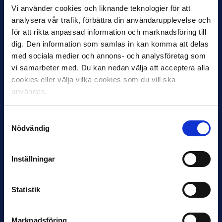
Vi använder cookies och liknande teknologier för att
analysera vår trafik, förbättra din användarupplevelse och
11 JUNI
för att rikta anpassad information och marknadsföring till
VM-spelare med förflutet i Allsvenskan
dig. Den information som samlas in kan komma att delas
och Superettan
med sociala medier och annons- och analysföretag som
Bosnien & Hercegovina Armin Gigovic — Helsingborgs IF
vi samarbeter med. Du kan nedan välja att acceptera alla
Dennis Hadžikadunić — Malmö FF / Trelleborg FF
cookies eller välja vilka cookies som du vill ska
Elfenbenskusten…
användas.
Samtyckesval
Nödvändig
Inställningar
11 JUNI
Statistik
Han nätade snyggast i maj: “Ett alldeles
otroligt mål”
Magnusson fick flest…
Marknadsföring