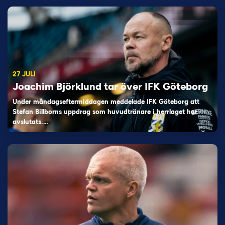
27 JULI
Joachim Björklund tar över IFK Göteborg
Under måndagseftermiddagen meddelade IFK Göteborg att
Stefan Billborns uppdrag som huvudtränare i herrlaget har
avslutats.…