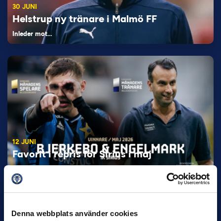
30 JUNI
Helstrup ny tränare i Malmö FF
Inleder mot…
12 JUNI
Favorit i repris för Sirius i maj
Samma vinnare som i…
Denna webbplats använder cookies