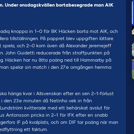
len. Under onsdagskvällen bortabesegrade man AIK
adiq knoppa in 1–0 för BK Häcken borta mot AIK, och
ra tillställningen. På pappret blev uppgiften lättare
tt spela, och 2–0 kom även då Alexander jeremejeff
ten. John Guidetti reducerade från straffpunkten på
g. Häcken har nu åtta poäng ned till Hammarby på
då man spelar sin match i den 27:e omgången hemma
 ska hänga kvar i Allsvenskan efter en sen 2–1-förlust
 den 23:e minuten då Netinho vek in från
 Lundström kvitterade med ett behärskat avslut för
s Antonsson pricka in 2–1 för IFK efter en snabb
egerfors IF på kvalplats, och om DIF tar poäng när man
dflyttning ett faktum.