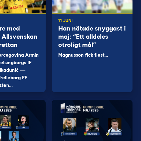
11 JUNI
re med
Han nätade snyggast i
 i Allsvenskan
maj: “Ett alldeles
rettan
otroligt mål”
ercegovina Armin
Magnusson fick flest…
elsingborgs IF
ikadunić —
relleborg FF
sten…