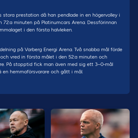
stora prestation då han pendlade in en högervolley i
en 72:a minuten på Platinumcars Arena. Dessförinnan
emmalaget i den första halvleken.
 utdelning på Varberg Energi Arena. Två snabba mål förde
och vred in första målet i den 52:a minuten och
re. På stopptid fick man även med sig ett 3–0-mål
på en hemmaförsvarare och gått i mål.