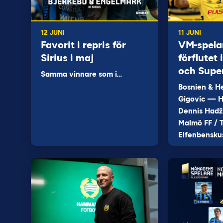
12 JUNI
11 JUNI
Favorit i repris för
VM-spela
Sirius i maj
förflutet
och Supe
Samma vinnare som i…
Bosnien & H
Gigovic — H
Dennis Hadž
Malmö FF / T
Elfenbensku