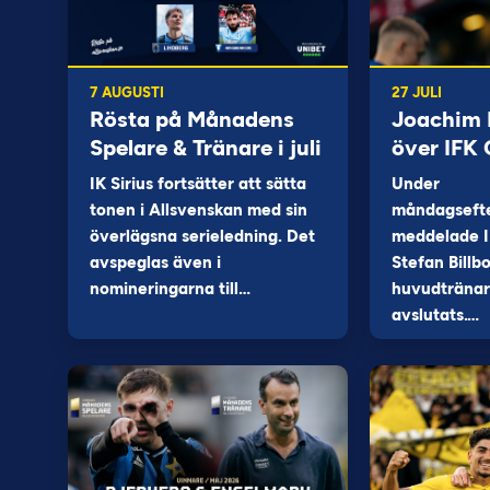
7 AUGUSTI
27 JULI
Rösta på Månadens
Joachim B
Spelare & Tränare i juli
över IFK
IK Sirius fortsätter att sätta
Under
tonen i Allsvenskan med sin
måndagseft
överlägsna serieledning. Det
meddelade I
avspeglas även i
Stefan Billb
nomineringarna till…
huvudtränare
avslutats.…