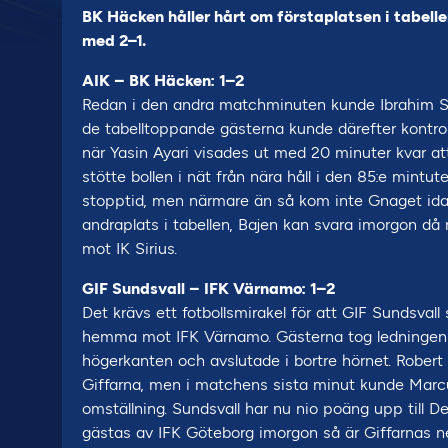
BK Häcken håller hårt om förstaplatsen i tabel
med 2–1.
AIK – BK Häcken: 1–2
Redan i den andra matchminuten kunde Ibrahim S
de tabelltoppande gästerna kunde därefter kontrolle
när Yasin Ayari visades ut med 20 minuter kvar a
stötte bollen i nät från nära håll i den 85:e mintu
stopptid, men närmare än så kom inte Gnaget ida
andraplats i tabellen, Bajen kan svara imorgon 
mot IK Sirius.
GIF Sundsvall – IFK Värnamo: 1–2
Det krävs ett fotbollsmirakel för att GIF Sundsvall
hemma mot IFK Värnamo. Gästerna tog ledningen i
högerkanten och avslutade i bortre hörnet. Robert
Giffarna, men i matchens sista minut kunde Marcu
omställning. Sundsvall har nu nio poäng upp till D
gästas av IFK Göteborg imorgon så är Giffarnas ne