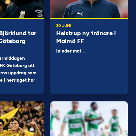
30 JUNI
jörklund tar
Helstrup ny tränare i
 Göteborg
Malmö FF
Inleder mot…
ermiddagen
FK Göteborg att
orns uppdrag som
 i herrlaget har