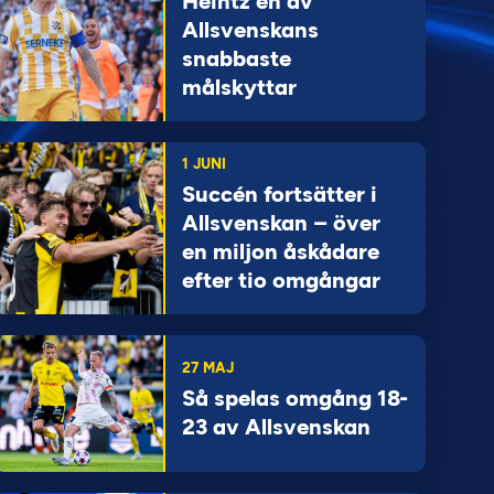
Heintz en av
Allsvenskans
snabbaste
målskyttar
1 JUNI
Succén fortsätter i
Allsvenskan – över
en miljon åskådare
efter tio omgångar
27 MAJ
Så spelas omgång 18-
23 av Allsvenskan