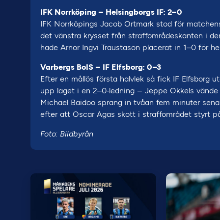
IFK Norrköping – Helsingborgs IF: 2–0
IFK Norrköpings Jacob Ortmark stod för matchens 
det vänstra krysset från straffområdeskanten i d
hade Arnor Ingvi Traustason placerat in 1–0 för h
Varbergs BoIS – IF Elfsborg: 0–3
Efter en mållös första halvlek så fick IF Elfsborg
upp laget i en 2–0-ledning – Jeppe Okkels vände 
Michael Baidoo sprang in tvåan fem minuter sena
efter att Oscar Agas skott i straffområdet styrt 
Foto: Bildbyrån