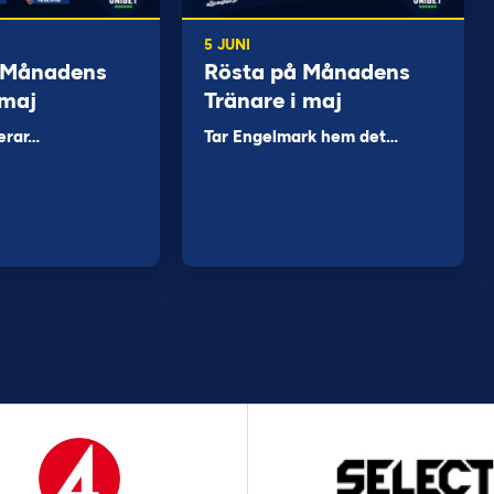
5 JUNI
 Månadens
Rösta på Månadens
 maj
Tränare i maj
erar…
Tar Engelmark hem det…