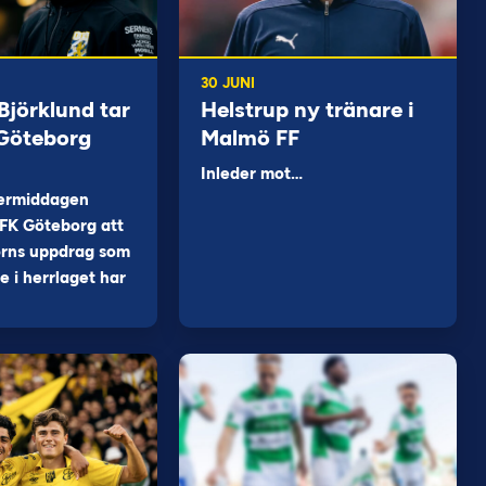
30 JUNI
jörklund tar
Helstrup ny tränare i
 Göteborg
Malmö FF
Inleder mot…
ermiddagen
FK Göteborg att
orns uppdrag som
 i herrlaget har