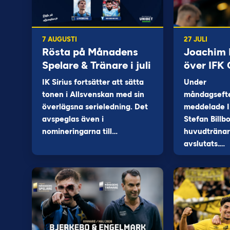
7 AUGUSTI
27 JULI
Rösta på Månadens
Joachim B
Spelare & Tränare i juli
över IFK
IK Sirius fortsätter att sätta
Under
tonen i Allsvenskan med sin
måndagseft
överlägsna serieledning. Det
meddelade I
avspeglas även i
Stefan Billb
nomineringarna till…
huvudtränare
avslutats.…