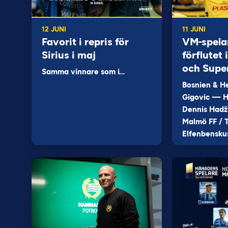
12 JUNI
11 JUNI
Favorit i repris för
VM-spela
Sirius i maj
förflutet
och Supe
Samma vinnare som i…
Bosnien & H
Gigovic — H
Dennis Hadž
Malmö FF / T
Elfenbensku