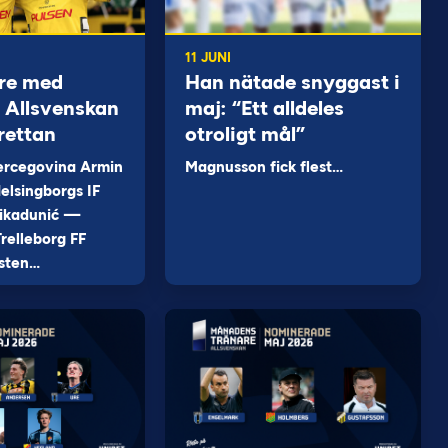
11 JUNI
re med
Han nätade snyggast i
 i Allsvenskan
maj: “Ett alldeles
rettan
otroligt mål”
ercegovina Armin
Magnusson fick flest…
elsingborgs IF
ikadunić —
relleborg FF
sten…