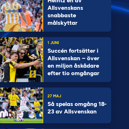
Heintz en av
Allsvenskans
snabbaste
målskyttar
1 JUNI
Succén fortsätter i
Allsvenskan – över
en miljon åskådare
efter tio omgångar
27 MAJ
Så spelas omgång 18-
23 av Allsvenskan