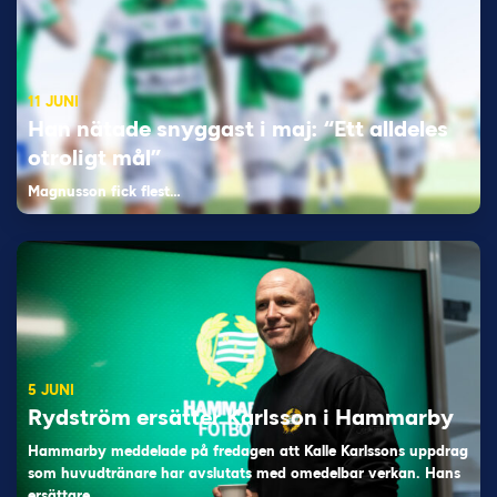
11 JUNI
Han nätade snyggast i maj: “Ett alldeles
otroligt mål”
Magnusson fick flest…
5 JUNI
Rydström ersätter Karlsson i Hammarby
Hammarby meddelade på fredagen att Kalle Karlssons uppdrag
som huvudtränare har avslutats med omedelbar verkan. Hans
ersättare…