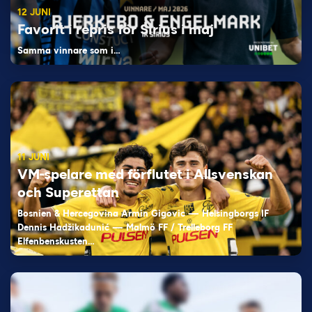
12 JUNI
Favorit i repris för Sirius i maj
Samma vinnare som i…
11 JUNI
VM-spelare med förflutet i Allsvenskan
och Superettan
Bosnien & Hercegovina Armin Gigovic — Helsingborgs IF
Dennis Hadžikadunić — Malmö FF / Trelleborg FF
Elfenbenskusten…