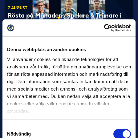
7 AUGUSTI
Rösta på Månadens Spelare & Tränare i
juli
IK Sirius fortsätter att sätta tonen i Allsvenskan med sin
överlägsna serieledning. Det avspeglas även i nomineringarna
till…
Denna webbplats använder cookies
Vi använder cookies och liknande teknologier för att
analysera vår trafik, förbättra din användarupplevelse och
för att rikta anpassad information och marknadsföring till
dig. Den information som samlas in kan komma att delas
med sociala medier och annons- och analysföretag som
vi samarbeter med. Du kan nedan välja att acceptera alla
27 JULI
cookies eller välja vilka cookies som du vill ska
Joachim Björklund tar över IFK Göteborg
användas.
Under måndagseftermiddagen meddelade IFK Göteborg att
Stefan Billborns uppdrag som huvudtränare i herrlaget har
Samtyckesval
avslutats.…
Nödvändig