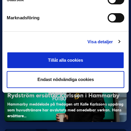
11 JUNI
Marknadsföring
Han nätade snyggast i maj: “Ett alldeles
otroligt mål”
Magnusson fick flest…
Visa detaljer
Tillåt alla cookies
Endast nödvändiga cookies
5 JUNI
Rydström ersätter Karlsson i Hammarby
Hammarby meddelade på fredagen att Kalle Karlssons uppdrag
som huvudtränare har avslutats med omedelbar verkan. Hans
ersättare…