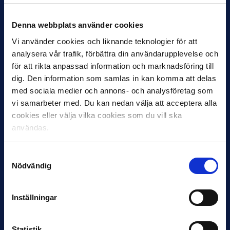
Samma vinnare som i…
Denna webbplats använder cookies
Vi använder cookies och liknande teknologier för att
analysera vår trafik, förbättra din användarupplevelse och
för att rikta anpassad information och marknadsföring till
dig. Den information som samlas in kan komma att delas
med sociala medier och annons- och analysföretag som
11 JUNI
VM-spelare med förflutet i Allsvenskan
vi samarbeter med. Du kan nedan välja att acceptera alla
och Superettan
cookies eller välja vilka cookies som du vill ska
användas.
Bosnien & Hercegovina Armin Gigovic — Helsingborgs IF
Dennis Hadžikadunić — Malmö FF / Trelleborg FF
Elfenbenskusten…
Samtyckesval
Nödvändig
Inställningar
Statistik