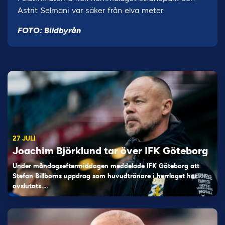
Astrit Selmani var säker från elva meter.
FOTO: Bildbyrån
27 JULI
Joachim Björklund tar över IFK Göteborg
Under måndagseftermiddagen meddelade IFK Göteborg att
Stefan Billborns uppdrag som huvudtränare i herrlaget har
avslutats.…