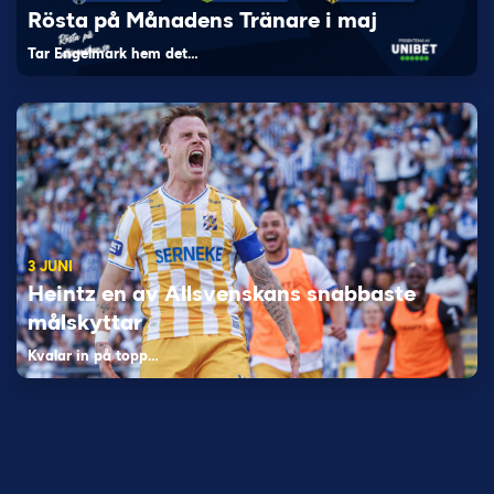
Rösta på Månadens Tränare i maj
Tar Engelmark hem det…
3 JUNI
Heintz en av Allsvenskans snabbaste
målskyttar
Kvalar in på topp…