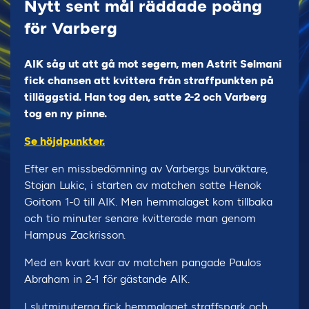
Nytt sent mål räddade poäng
för Varberg
AIK såg ut att gå mot segern, men Astrit Selmani
fick chansen att kvittera från straffpunkten på
tilläggstid. Han tog den, satte 2-2 och Varberg
tog en ny pinne.
Se höjdpunkter.
Efter en missbedömning av Varbergs burväktare,
Stojan Lukic, i starten av matchen satte Henok
Goitom 1-0 till AIK. Men hemmalaget kom tillbaka
och tio minuter senare kvitterade man genom
Hampus Zackrisson.
Med en kvart kvar av matchen pangade Paulos
Abraham in 2-1 för gästande AIK.
I slutminuterna fick hemmalaget straffspark och