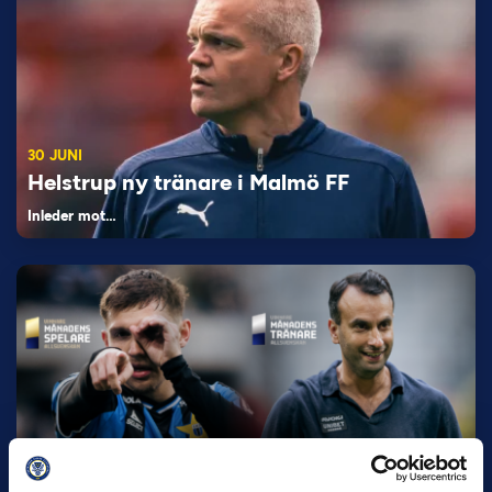
30 JUNI
Helstrup ny tränare i Malmö FF
Inleder mot…
12 JUNI
Favorit i repris för Sirius i maj