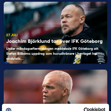
27 JULI
Joachim Björklund tar över IFK Göteborg
Under måndagseftermiddagen meddelade IFK Göteborg att
Stefan Billborns uppdrag som huvudtränare i herrlaget har
avslutats.…