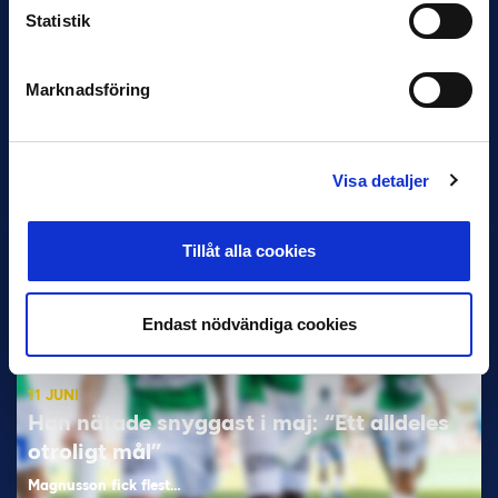
Statistik
11 JUNI
VM-spelare med förflutet i Allsvenskan
Marknadsföring
och Superettan
Bosnien & Hercegovina Armin Gigovic — Helsingborgs IF
Dennis Hadžikadunić — Malmö FF / Trelleborg FF
Visa detaljer
Elfenbenskusten…
Tillåt alla cookies
Endast nödvändiga cookies
11 JUNI
Han nätade snyggast i maj: “Ett alldeles
otroligt mål”
Magnusson fick flest…