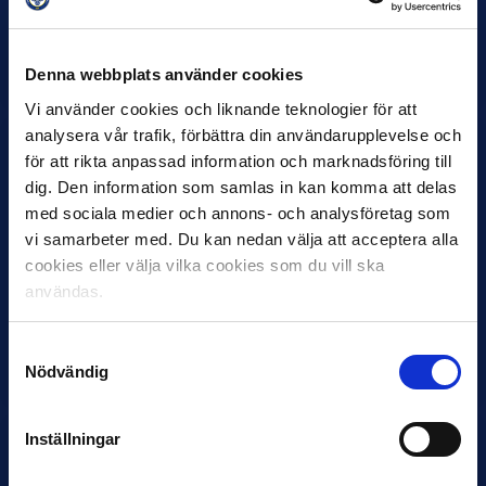
30 JUNI
Helstrup ny tränare i Malmö FF
Inleder mot…
Denna webbplats använder cookies
Vi använder cookies och liknande teknologier för att
analysera vår trafik, förbättra din användarupplevelse och
för att rikta anpassad information och marknadsföring till
dig. Den information som samlas in kan komma att delas
med sociala medier och annons- och analysföretag som
vi samarbeter med. Du kan nedan välja att acceptera alla
cookies eller välja vilka cookies som du vill ska
användas.
12 JUNI
Favorit i repris för Sirius i maj
Samtyckesval
Samma vinnare som i…
Nödvändig
Inställningar