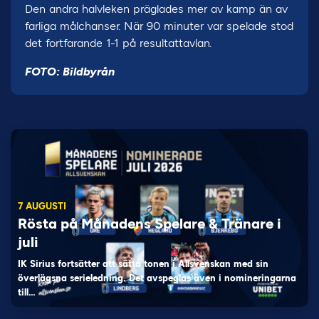
Den andra halvleken präglades mer av kamp än av
farliga målchanser. När 90 minuter var spelade stod
det fortfarande 1-1 på resultattavlan.
FOTO: Bildbyrån
7 AUGUSTI
Rösta på Månadens Spelare & Tränare i
juli
IK Sirius fortsätter att sätta tonen i Allsvenskan med sin
överlägsna serieledning. Det avspeglas även i nomineringarna
till…