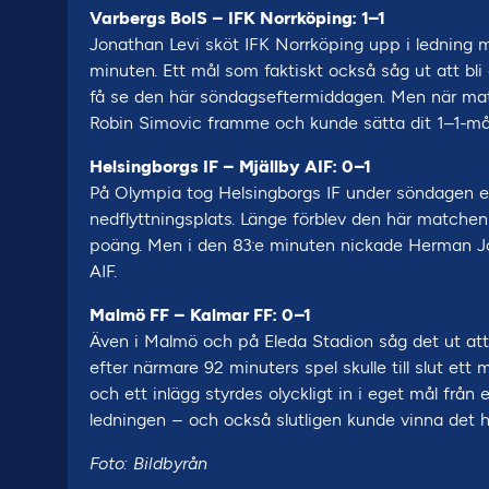
Varbergs BoIS – IFK Norrköping: 1–1
Jonathan Levi sköt IFK Norrköping upp i ledning me
minuten. Ett mål som faktiskt också såg ut att bl
få se den här söndagseftermiddagen. Men när match
Robin Simovic framme och kunde sätta dit 1–1-mål
Helsingborgs IF – Mjällby AIF: 0–1
På Olympia tog Helsingborgs IF under söndagen emo
nedflyttningsplats. Länge förblev den här matchen
poäng. Men i den 83:e minuten nickade Herman Joha
AIF.
Malmö FF – Kalmar FF: 0–1
Även i Malmö och på Eleda Stadion såg det ut at
efter närmare 92 minuters spel skulle till slut ett
och ett inlägg styrdes olyckligt in i eget mål frå
ledningen – och också slutligen kunde vinna det h
Foto: Bildbyrån