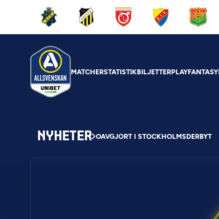
MATCHER
STATISTIK
BILJETTER
PLAY
FANTASY
NYHETER
OAVGJORT I STOCKHOLMSDERBYT