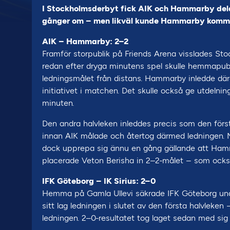
I Stockholmsderbyt fick AIK och Hammarby dela
gånger om – men likväl kunde Hammarby komm
AIK – Hammarby: 2–2
Framför storpublik på Friends Arena visslades S
redan efter dryga minutens spel skulle hemmapubli
ledningsmålet från distans. Hammarby inledde där
initiativet i matchen. Det skulle också ge utdelnin
minuten.
Den andra halvleken inleddes precis som den förs
innan AIK målade och återtog därmed ledningen. Mål
dock upprepa sig ännu en gång gällande att Hammar
placerade Veton Berisha in 2–2-målet – som också
IFK Göteborg – IK Sirius: 2–0
Hemma på Gamla Ullevi säkrade IFK Göteborg und
sitt lag ledningen i slutet av den första halvleke
ledningen. 2–0-resultatet tog laget sedan med sig