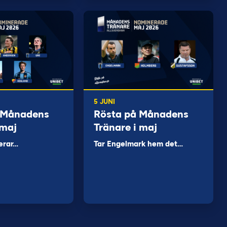
5 JUNI
 Månadens
Rösta på Månadens
 maj
Tränare i maj
erar…
Tar Engelmark hem det…