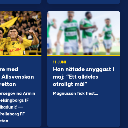
11 JUNI
re med
Han nätade snyggast i
 i Allsvenskan
maj: “Ett alldeles
rettan
otroligt mål”
ercegovina Armin
Magnusson fick flest…
elsingborgs IF
ikadunić —
relleborg FF
sten…