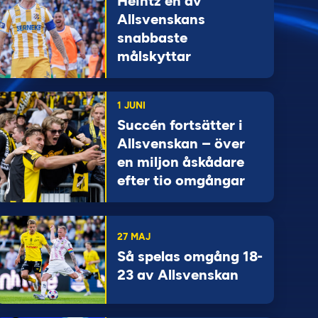
Heintz en av
Allsvenskans
snabbaste
målskyttar
1 JUNI
Succén fortsätter i
Allsvenskan – över
en miljon åskådare
efter tio omgångar
27 MAJ
Så spelas omgång 18-
23 av Allsvenskan