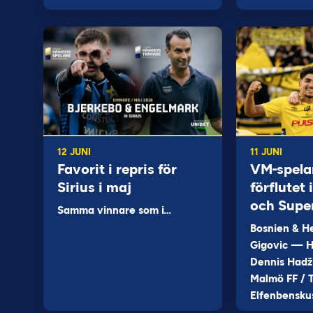
12 JUNI
11 JUNI
Favorit i repris för
VM-spela
Sirius i maj
förflutet
och Supe
Samma vinnare som i…
Bosnien & H
Gigovic — H
Dennis Hadž
Malmö FF / T
Elfenbensku