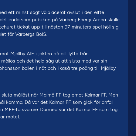
d ett minst sagt välplacerat avslut i den elfte
i det enda som publiken på Varberg Energi Arena skulle
uret tickat upp till nästan 97 minuters spel höll sig
et för Varbergs BoIS.
t Mjällby AIF i jakten på att lyfta från
 mållös och det hela såg ut att sluta med var sin
nsson bollen i nät och likaså tre poäng till Mjällby
t sluta mållöst när Malmö FF tog emot Kalmar FF. Men
 mål komma. Då var det Kalmar FF som gick för anfall
n en MFF-försvarare. Därmed var det Kalmar FF som tog
är mötet.