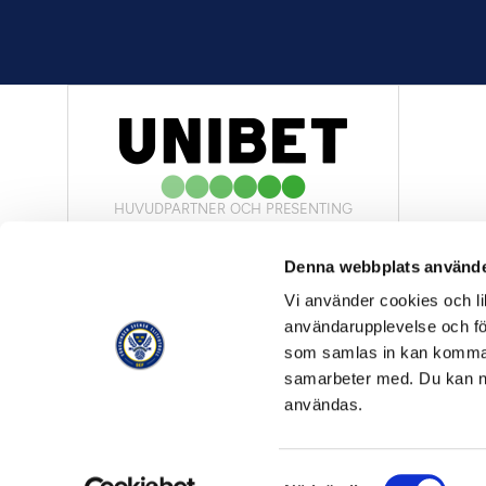
HUVUDPARTNER OCH PRESENTING
PARTNER
Denna webbplats använde
Vi använder cookies och lik
användarupplevelse och för
som samlas in kan komma 
samarbeter med. Du kan ned
OFFICIELL LEVERANTÖR
användas.
Samtyckesval