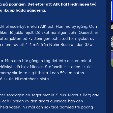
 på poängen. Det efter att AIK haft ledningen två
a ikapp båda gångerna.
tockholmsderbyt mellan AIK och Hammarby igång. Och
ken få jubla rejält. Då sköt nämligen John Guidetti in
efter jakten på kvitteringen och stod för mycket av
g i form av ett 1–1-mål från Nahir Besara i den 37:e
ta. Men den här gången tog det inte ens en minut
skytt då blev Nicolas Stefanelli. Historien skulle
by skulle ta sig tillbaka. I den 59:e minuten
 skulle bli matchens sista.
er söndagen en seger mot IK Sirius. Marcus Berg gav
n – och i början av den andra dubblade han den
 hela vägen in i mål och säkrade därmed tre poäng.