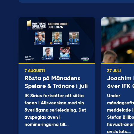
7 AUGUSTI
27 JULI
Rösta på Månadens
Joachim B
Spelare & Tränare i juli
över IFK
IK Sirius fortsätter att sätta
Under
tonen i Allsvenskan med sin
måndagseft
överlägsna serieledning. Det
meddelade I
avspeglas även i
Stefan Billb
nomineringarna till…
huvudtränare
avslutats.…