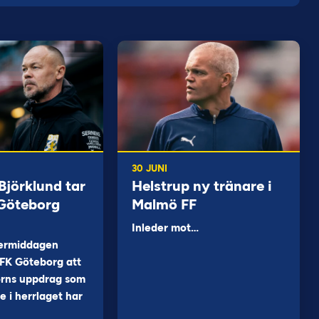
30 JUNI
jörklund tar
Helstrup ny tränare i
 Göteborg
Malmö FF
Inleder mot…
ermiddagen
FK Göteborg att
orns uppdrag som
 i herrlaget har