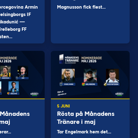
ercegovina Armin
Magnusson fick flest…
elsingborgs IF
ikadunić —
relleborg FF
sten…
5 JUNI
 Månadens
Rösta på Månadens
 maj
Tränare i maj
erar…
Tar Engelmark hem det…