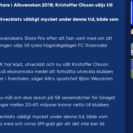
are i Allsvenskan 2018; Kristoffer Olsson säljs till
 utvecklats väldigt mycket under denna tid, både som
.
Allsvenskans Stora Pris efter att han varit med om att
ringen säljs till ryska högstaligalaget FC Krasnodar
 har köpt, utvecklat och nu sålt Kristoffer Olsson.
ckså ekonomiska medel att fortsätta utveckla klubben
r i framtiden, säger AIK:s sportchef Björn Wesström
ju mål och elva assist på 58 seriematcher för Gnaget
gar mellan 20-40 miljoner kronor netto till klubben.
tvecklats väldigt mycket under denna tid, både som
a med och vinna SM-guld gör att det inte kan bli