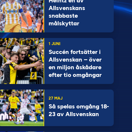
Heintz en av
Allsvenskans
snabbaste
målskyttar
1 JUNI
Succén fortsätter i
Allsvenskan – över
en miljon åskådare
efter tio omgångar
27 MAJ
Så spelas omgång 18-
23 av Allsvenskan