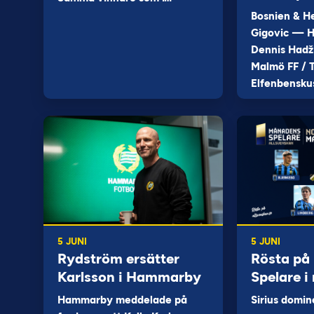
Bosnien & H
Gigovic — H
Dennis Hadž
Malmö FF / T
Elfenbensku
5 JUNI
5 JUNI
Rydström ersätter
Rösta på
Karlsson i Hammarby
Spelare i
Hammarby meddelade på
Sirius domin