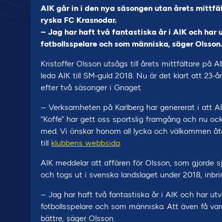
AIK går in i den nya säsongen utan årets mittfält
ryska FC Krasnodar.
– Jag har haft två fantastiska år i AIK och har
fotbollsspelare och som människa, säger Olsson
Kristoffer Olsson utsågs till årets mittfältare på 
leda AIK till SM-guld 2018. Nu är det klart att 23-å
efter två säsonger i Gnaget.
– Verksamheten på Karlberg har genererat i att AIK
“Koffe” har gett oss sportslig framgång och nu o
med. Vi önskar honom all lycka och välkommen åte
till
klubbens webbsida
.
AIK meddelar att affären för Olsson, som gjorde s
och togs ut i svenska landslaget under 2018, inbrin
– Jag har haft två fantastiska år i AIK och har u
fotbollsspelare och som människa. Att även få var
bättre, säger Olsson.