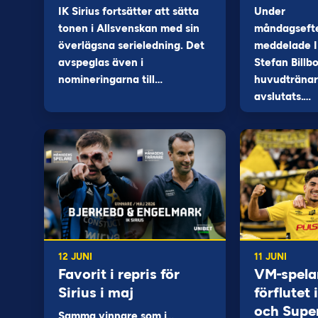
IK Sirius fortsätter att sätta
Under
tonen i Allsvenskan med sin
måndagseft
överlägsna serieledning. Det
meddelade I
avspeglas även i
Stefan Billb
nomineringarna till…
huvudtränare
avslutats.…
12 JUNI
11 JUNI
Favorit i repris för
VM-spela
Sirius i maj
förflutet
och Supe
Samma vinnare som i…