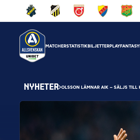
MATCHER
STATISTIK
BILJETTER
PLAY
FANTASY
NYHETER
OLSSON LÄMNAR AIK – SÄLJS TILL