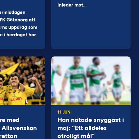
Inleder mot…
ermiddagen
FK Göteborg att
orns uppdrag som
 i herrlaget har
11 JUNI
re med
Han nätade snyggast i
 i Allsvenskan
maj: “Ett alldeles
rettan
otroligt mål”