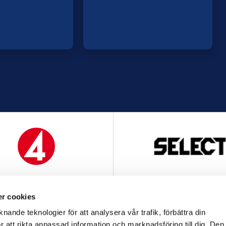
MEDIAPARTNER
OFFICIELL LEVERANTÖ
r cookies
nande teknologier för att analysera vår trafik, förbättra din
 att rikta anpassad information och marknadsföring till dig. Den