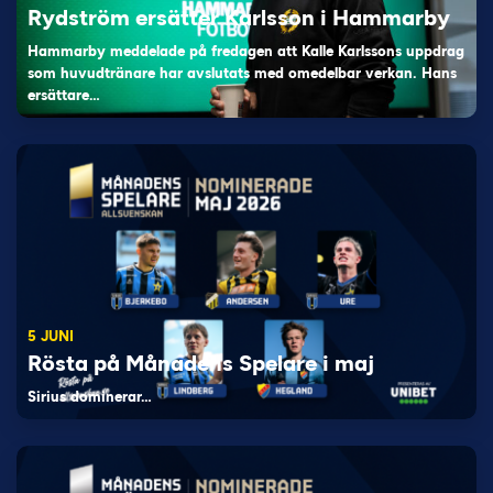
Rydström ersätter Karlsson i Hammarby
Hammarby meddelade på fredagen att Kalle Karlssons uppdrag
som huvudtränare har avslutats med omedelbar verkan. Hans
ersättare…
5 JUNI
Rösta på Månadens Spelare i maj
Sirius dominerar…