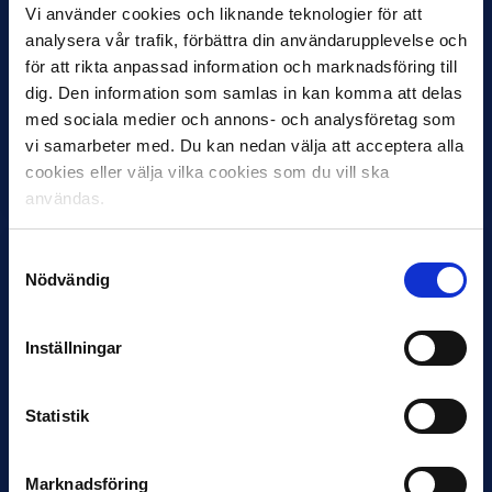
Vi använder cookies och liknande teknologier för att
analysera vår trafik, förbättra din användarupplevelse och
för att rikta anpassad information och marknadsföring till
dig. Den information som samlas in kan komma att delas
12 JUNI
med sociala medier och annons- och analysföretag som
Favorit i repris för Sirius i maj
vi samarbeter med. Du kan nedan välja att acceptera alla
cookies eller välja vilka cookies som du vill ska
Samma vinnare som i…
användas.
Samtyckesval
Nödvändig
11 JUNI
Inställningar
VM-spelare med förflutet i Allsvenskan
och Superettan
Statistik
Bosnien & Hercegovina Armin Gigovic — Helsingborgs IF
Dennis Hadžikadunić — Malmö FF / Trelleborg FF
Elfenbenskusten…
Marknadsföring