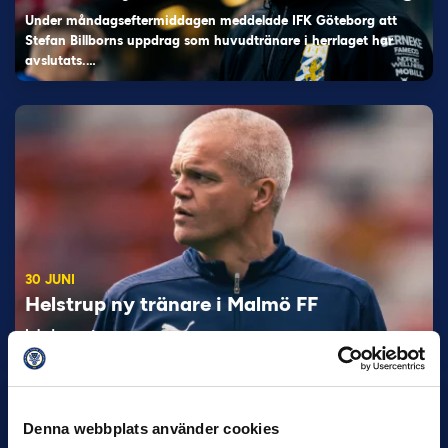
Under måndagseftermiddagen meddelade IFK Göteborg att
Stefan Billborns uppdrag som huvudtränare i herrlaget har
avslutats.…
30 JUNI
Helstrup ny tränare i Malmö FF
Inleder mot…
Denna webbplats använder cookies