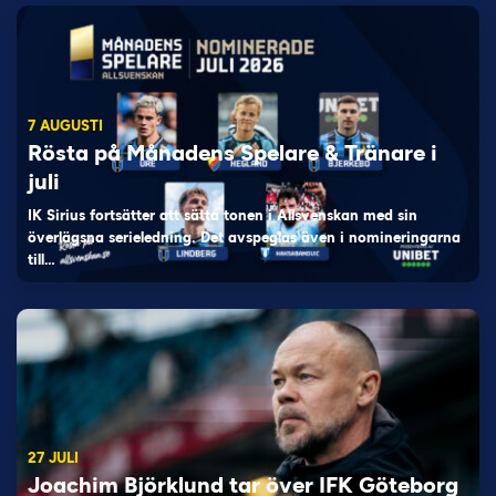
7 AUGUSTI
Rösta på Månadens Spelare & Tränare i
juli
IK Sirius fortsätter att sätta tonen i Allsvenskan med sin
överlägsna serieledning. Det avspeglas även i nomineringarna
till…
27 JULI
Joachim Björklund tar över IFK Göteborg