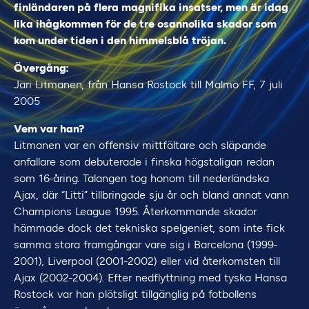
finländaren på flera magnifika insatser, men är idag
lika ihågkommen för de tre osannolika skador som
kom under tiden i den himmelsblå tröjan.
Övergång:
Jari Litmanen, från Hansa Rostock till Malmö FF, 7 juli
2005
Vem var han?
Litmanen var en offensiv mittfältare och släpande
anfallare som debuterade i finska högstaligan redan
som 16-åring. Talangen tog honom till nederländska
Ajax, där “Litti” tillbringade sju år och bland annat vann
Champions League 1995. Återkommande skador
hämmade dock det tekniska spelgeniet, som inte fick
samma stora framgångar vare sig i Barcelona (1999-
2001), Liverpool (2001-2002) eller vid återkomsten till
Ajax (2002-2004). Efter nedflyttning med tyska Hansa
Rostock var han plötsligt tillgänglig på fotbollens