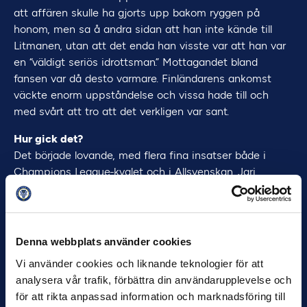
att affären skulle ha gjorts upp bakom ryggen på
honom, men sa å andra sidan att han inte kände till
Litmanen, utan att det enda han visste var att han var
en “väldigt seriös idrottsman.” Mottagandet bland
fansen var då desto varmare. Finländarens ankomst
väckte enorm uppståndelse och vissa hade till och
med svårt att tro att det verkligen var sant.
Hur gick det?
Det började lovande, med flera fina insatser både i
Champions League-kvalet och i Allsvenskan. Jari
Litmanen var bland annat bäst på planen i 2-0-segern
mot Kalmar FF, och trots vissa skadebekymmer så
förlängdes kontraktet även över säsongen 2006. Väl där
visade Litmanen upp sin skyhöga kapacitet med
Denna webbplats använder cookies
suveräna prestationer mot Halmstads BK, Helsingborgs
Vi använder cookies och liknande teknologier för att
IF och Djurgården. Under sommaruppehållet som följde
analysera vår trafik, förbättra din användarupplevelse och
åkte sedan MFF till Danmark, och efter två Litmanen-
för att rikta anpassad information och marknadsföring till
mål i 4-0-segern mot Århus så skulle Hasse Borg bjuda