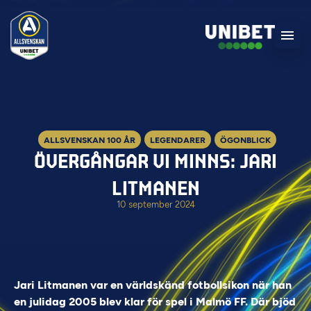
ALLSVENSKAN 100 ÅR
LEGENDARER
ÖGONBLICK
ÖVERGÅNGAR VI MINNS: JARI
LITMANEN
10 september 2024
Jari Litmanen var en världskänd fotbollsikon när han
en julidag 2005 blev klar för spel i Malmö FF. Där bjöd