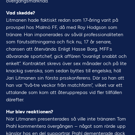
övergångsmarknad.
Vad skedde?
Litmanen hade faktiskt redan som 17-åring varit på
provspel hos Malmö FF, då med Roy Hodgson som
tränare. Han imponerades av såväl professionaliteten
som förutsättningarna och fick nu, 17 år senare,
chansen att återvända. Enligt Hasse Borg, MFF:s
dåvarande sportchef, gick affären “ovanligt snabbt och
enkelt”. Kontraktet skrevs över sex månader och på lite
knackig svenska, som sedan byttes till engelska, höll
Jari Litmanen sin första prsskonferens. Där sa han att
han var “två-tre veckor från matchform”, vilket var ett
uttalande som kom att återupprepas vid fler tillfällen
därefter.
Hur blev reaktionen?
När Litmanen presenterades så ville inte tränaren Tom
Prahl kommentera övergången – något som rörde upp
känslor hos en del supportrar. Prahl dementerade dock