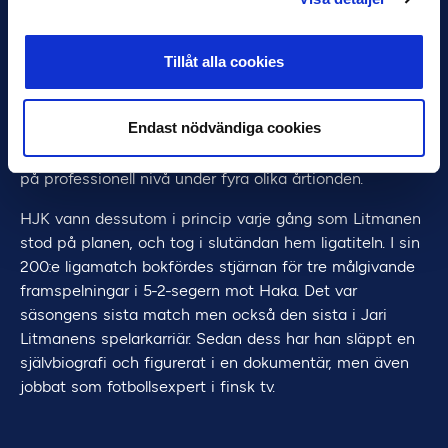
istället kontrakt med Fulham, då tränat av ovan nämnde
Hodgson. Några A-lagsmatcher blev det dock aldrig,
och istället fortsatte karriären i hemlandet Finland.
Tillåt alla cookies
Under sin första comebacksäsong hjälpte han FC Lahti
till en historisk tredjeplats i högstaligan, bara för att
Endast nödvändiga cookies
året därefter trilla ur. Litmanen tog sig vidare till HJK,
där han blev en av ytterst få fotbollsspelare att spela
på professionell nivå under fyra olika årtionden.
HJK vann dessutom i princip varje gång som Litmanen
stod på planen, och tog i slutändan hem ligatiteln. I sin
200:e ligamatch bokfördes stjärnan för tre målgivande
framspelningar i 5-2-segern mot Haka. Det var
säsongens sista match men också den sista i Jari
Litmanens spelarkarriär. Sedan dess har han släppt en
självbiografi och figurerat i en dokumentär, men även
jobbat som fotbollsexpert i finsk tv.