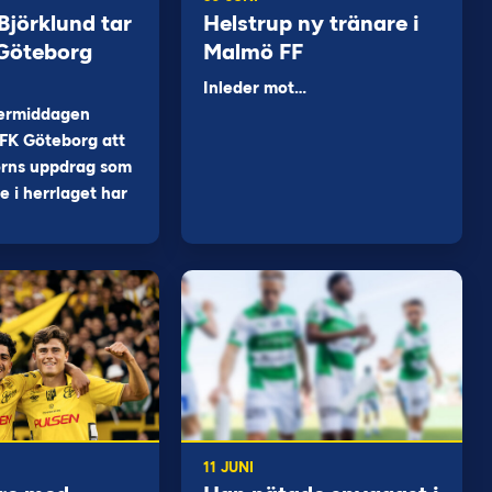
jörklund tar
Helstrup ny tränare i
 Göteborg
Malmö FF
Inleder mot…
ermiddagen
FK Göteborg att
orns uppdrag som
 i herrlaget har
11 JUNI