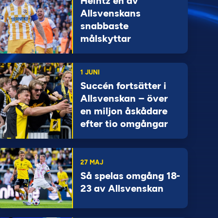
Heintz en av
Allsvenskans
snabbaste
målskyttar
1 JUNI
Succén fortsätter i
Allsvenskan – över
en miljon åskådare
efter tio omgångar
27 MAJ
Så spelas omgång 18-
23 av Allsvenskan