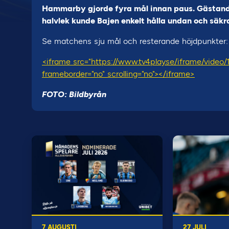
Hammarby gjorde fyra mål innan paus. Gästande 
halvlek kunde Bajen enkelt hålla undan och säkra 
Se matchens sju mål och resterande höjdpunkter:
<iframe src="https://www.tv4play.se/iframe/video
frameborder="no" scrolling="no"></iframe>
FOTO: Bildbyrån
7 AUGUSTI
27 JULI