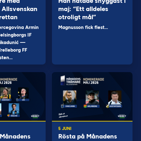
re med
Han nätade snyggast i
 i Allsvenskan
maj: “Ett alldeles
rettan
otroligt mål”
ercegovina Armin
Magnusson fick flest…
elsingborgs IF
ikadunić —
relleborg FF
sten…
5 JUNI
 Månadens
Rösta på Månadens