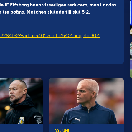
IF Elfsborg hann visserligen reducera, men i andra
tre poäng. Matchen slutade till slut 5-2.
/12284152?width=540" width="540" height="303"
30 JUNI