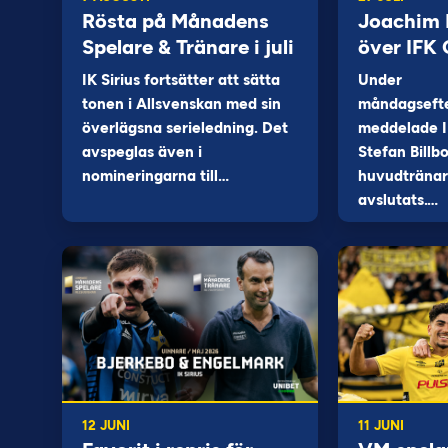
Rösta på Månadens
Joachim B
Spelare & Tränare i juli
över IFK
IK Sirius fortsätter att sätta
Under
tonen i Allsvenskan med sin
måndagseft
överlägsna serieledning. Det
meddelade I
avspeglas även i
Stefan Billb
nomineringarna till…
huvudtränare
avslutats.…
12 JUNI
11 JUNI