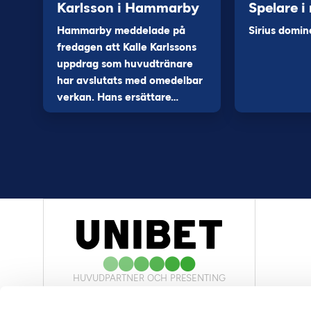
Karlsson i Hammarby
Spelare i
Hammarby meddelade på
Sirius domin
fredagen att Kalle Karlssons
uppdrag som huvudtränare
har avslutats med omedelbar
verkan. Hans ersättare…
HUVUDPARTNER OCH PRESENTING
PARTNER