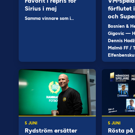
Favorit i repris för
VM-spela
Sirius i maj
förflutet
och Supe
Samma vinnare som i…
Bosnien & H
Gigovic — H
Dennis Hadž
Malmö FF / T
Elfenbensku
5 JUNI
5 JUNI
Rydström ersätter
Rösta på