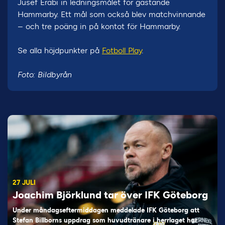
Jusef Erabi in ledningsmålet för gästande
Hammarby. Ett mål som också blev matchvinnande
– och tre poäng in på kontot för Hammarby.
Se alla höjdpunkter på
Fotboll Play
.
Foto: Bildbyrån
27 JULI
Joachim Björklund tar över IFK Göteborg
Under måndagseftermiddagen meddelade IFK Göteborg att
Stefan Billborns uppdrag som huvudtränare i herrlaget har