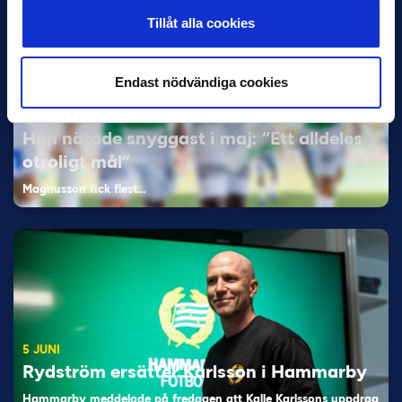
Tillåt alla cookies
Endast nödvändiga cookies
11 JUNI
Han nätade snyggast i maj: “Ett alldeles
otroligt mål”
Magnusson fick flest…
5 JUNI
Rydström ersätter Karlsson i Hammarby
Hammarby meddelade på fredagen att Kalle Karlssons uppdrag