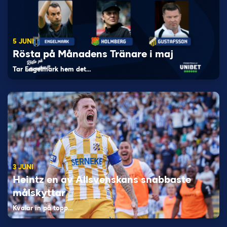
5 JUNI
Rösta på Månadens Tränare i maj
Tar Engelmark hem det…
3 JUNI
Heintz en av Allsvenskans snabbaste
målskyttar
Kvalar in på topp…