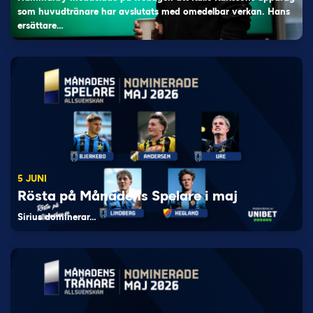
som huvudtränare har avslutats med omedelbar verkan. Hans
ersättare…
5 JUNI
Rösta på Månadens Spelare i maj
Sirius dominerar…