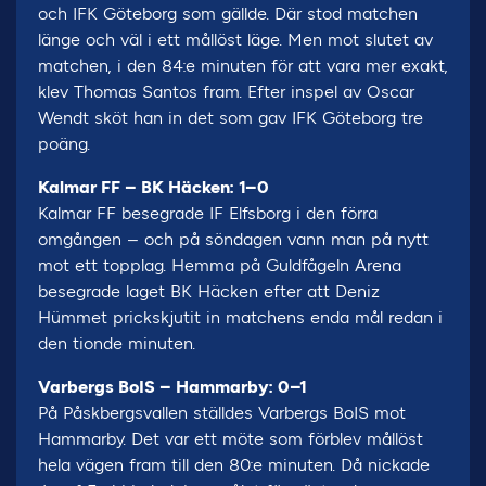
och IFK Göteborg som gällde. Där stod matchen
länge och väl i ett mållöst läge. Men mot slutet av
matchen, i den 84:e minuten för att vara mer exakt,
klev Thomas Santos fram. Efter inspel av Oscar
Wendt sköt han in det som gav IFK Göteborg tre
poäng.
Kalmar FF – BK Häcken: 1–0
Kalmar FF besegrade IF Elfsborg i den förra
omgången – och på söndagen vann man på nytt
mot ett topplag. Hemma på Guldfågeln Arena
besegrade laget BK Häcken efter att Deniz
Hümmet prickskjutit in matchens enda mål redan i
den tionde minuten.
Varbergs BoIS – Hammarby: 0–1
På Påskbergsvallen ställdes Varbergs BoIS mot
Hammarby. Det var ett möte som förblev mållöst
hela vägen fram till den 80:e minuten. Då nickade