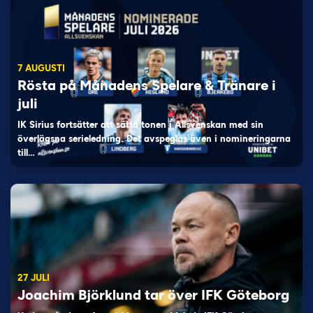
7 AUGUSTI
Rösta på Månadens Spelare & Tränare i
juli
IK Sirius fortsätter att sätta tonen i Allsvenskan med sin
överlägsna serieledning. Det avspeglas även i nomineringarna
till…
27 JULI
Joachim Björklund tar över IFK Göteborg