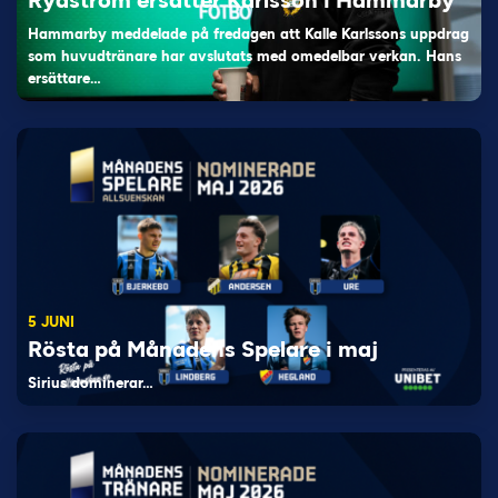
Rydström ersätter Karlsson i Hammarby
Hammarby meddelade på fredagen att Kalle Karlssons uppdrag
som huvudtränare har avslutats med omedelbar verkan. Hans
ersättare…
5 JUNI
Rösta på Månadens Spelare i maj
Sirius dominerar…