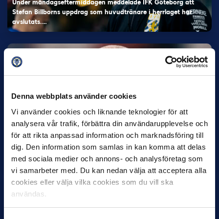
Under måndagseftermiddagen meddelade IFK Göteborg att
Stefan Billborns uppdrag som huvudtränare i herrlaget har
avslutats.…
Denna webbplats använder cookies
Vi använder cookies och liknande teknologier för att
analysera vår trafik, förbättra din användarupplevelse och
30 JUNI
för att rikta anpassad information och marknadsföring till
Helstrup ny tränare i Malmö FF
dig. Den information som samlas in kan komma att delas
Inleder mot…
med sociala medier och annons- och analysföretag som
vi samarbeter med. Du kan nedan välja att acceptera alla
cookies eller välja vilka cookies som du vill ska
användas.