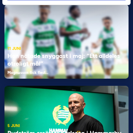
11 JUNI
Han nätade snyggast i maj: “Ett alldeles
otroligt mål”
Magnusson fick flest…
5 JUNI