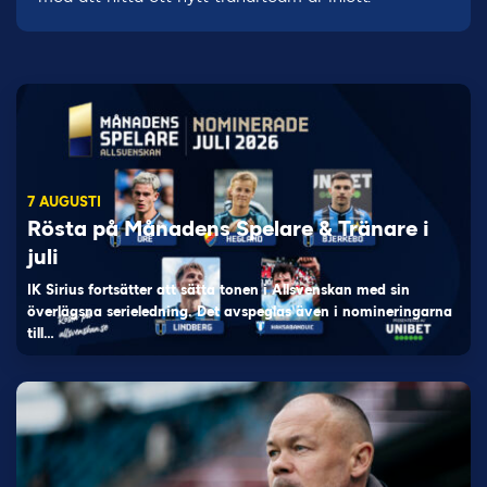
7 AUGUSTI
Rösta på Månadens Spelare & Tränare i
juli
IK Sirius fortsätter att sätta tonen i Allsvenskan med sin
överlägsna serieledning. Det avspeglas även i nomineringarna
till…