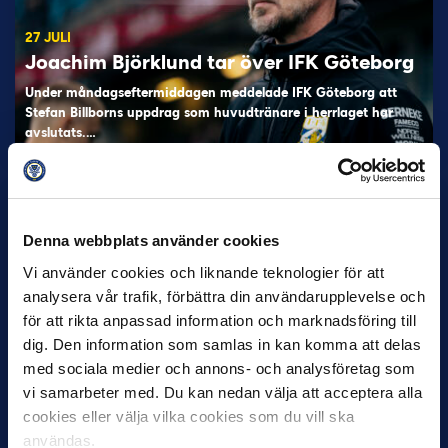
27 JULI
Joachim Björklund tar över IFK Göteborg
Under måndagseftermiddagen meddelade IFK Göteborg att
Stefan Billborns uppdrag som huvudtränare i herrlaget har
avslutats.…
Denna webbplats använder cookies
Vi använder cookies och liknande teknologier för att
analysera vår trafik, förbättra din användarupplevelse och
för att rikta anpassad information och marknadsföring till
dig. Den information som samlas in kan komma att delas
30 JUNI
med sociala medier och annons- och analysföretag som
Helstrup ny tränare i Malmö FF
vi samarbeter med. Du kan nedan välja att acceptera alla
Inleder mot…
cookies eller välja vilka cookies som du vill ska
användas.