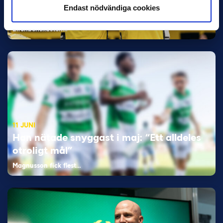
Endast nödvändiga cookies
Bosnien & Hercegovina Armin Gigovic — Helsingborgs IF
Dennis Hadžikadunić — Malmö FF / Trelleborg FF
Elfenbenskusten…
11 JUNI
Han nätade snyggast i maj: “Ett alldeles
otroligt mål”
Magnusson fick flest…