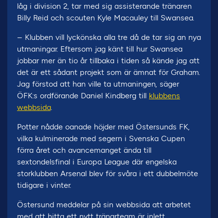
låg i division 2, tar med sig assisterande tränaren
Billy Reid och scouten Kyle Macauley till Swansea.
– Klubben vill lyckönska alla tre då de tar sig an nya
utmaningar. Eftersom jag känt till hur Swansea
jobbar mer än tio år tillbaka i tiden så kände jag att
det är ett sådant projekt som är ämnat för Graham.
Jag förstod att han ville ta utmaningen, säger
ÖFK:s ordförande Daniel Kindberg till
klubbens
webbsida
.
Potter nådde oanade höjder med Östersunds FK,
vilka kulminerade med segern i Svenska Cupen
förra året och avancemanget ända till
sextondelsfinal i Europa League där engelska
storklubben Arsenal blev för svåra i ett dubbelmöte
tidigare i vinter.
Östersund meddelar på sin webbsida att arbetet
med att hitta ett nytt tränarteam är inlett.