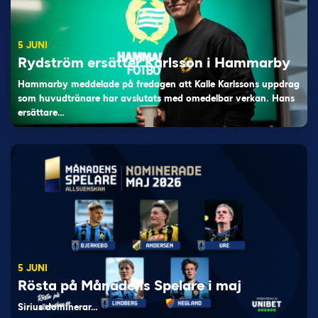
5 JUNI
Rydström ersätter Karlsson i Hammarby
Hammarby meddelade på fredagen att Kalle Karlssons uppdrag
som huvudtränare har avslutats med omedelbar verkan. Hans
ersättare…
5 JUNI
Rösta på Månadens Spelare i maj
Sirius dominerar…