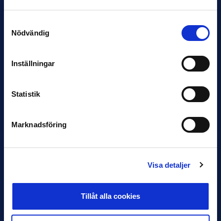
Samtyckesval
Nödvändig
Inställningar
12 JUNI
Statistik
Favorit i repris för Sirius i maj
Samma vinnare som i…
Marknadsföring
Visa detaljer
11 JUNI
Tillåt alla cookies
VM-spelare med förflutet i Allsvenskan
och Superettan