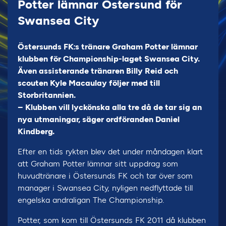
Potter lämnar Östersund för
Swansea City
Östersunds FK:s tränare Graham Potter lämnar
klubben för Championship-laget Swansea City.
Även assisterande tränaren Billy Reid och
scouten Kyle Macaulay följer med till
Storbritannien.
– Klubben vill lyckönska alla tre då de tar sig an
nya utmaningar, säger ordföranden Daniel
Kindberg.
Efter en tids rykten blev det under måndagen klart
att Graham Potter lämnar sitt uppdrag som
huvudtränare i Östersunds FK och tar över som
manager i Swansea City, nyligen nedflyttade till
engelska andraligan The Championship.
Potter, som kom till Östersunds FK 2011 då klubben