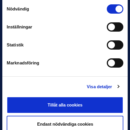
Samtyckesval
Nödvändig
Inställningar
12 JUNI
Favorit i repris för Sirius i maj
Statistik
Samma vinnare som i…
Marknadsföring
Visa detaljer
11 JUNI
VM-spelare med förflutet i Allsvenskan
och Superettan
Tillåt alla cookies
Bosnien & Hercegovina Armin Gigovic — Helsingborgs IF
Dennis Hadžikadunić — Malmö FF / Trelleborg FF
Endast nödvändiga cookies
Elfenbenskusten…