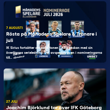
7 AUGUSTI
Rösta på Månadens Spelare & Tränare i
juli
IK Sirius fortsätter att sätta tonen i Allsvenskan med sin
överlägsna serieledning. Det avspeglas även i nomineringarna
till…
27 JULI
Joachim Björklund tar över IFK Göteborg