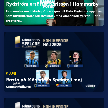
Rydström ersätter Karlsson i Hammarby
Hammarby meddelade på fredagen att Kalle Karlssons uppdrag
som huvudtränare har avslutats med omedelbar verkan. Hans
ersättare…
5 JUNI
Rösta på Månadens Spelare i maj
Sirius dominerar…