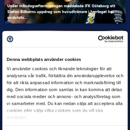
Under måndagseftermiddagen meddelade IFK Göteborg att
Stefan Billborns uppdrag som huvudtränare i herrlaget har
avslutats.…
Denna webbplats använder cookies
Vi använder cookies och liknande teknologier för att
analysera vår trafik, förbättra din användarupplevelse och
30 JUNI
för att rikta anpassad information och marknadsföring till
Helstrup ny tränare i Malmö FF
dig. Den information som samlas in kan komma att delas
med sociala medier och annons- och analysföretag som
Inleder mot…
vi samarbeter med. Du kan nedan välja att acceptera alla
cookies eller välja vilka cookies som du vill ska
användas.