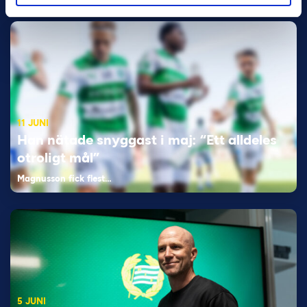
11 JUNI
Han nätade snyggast i maj: “Ett alldeles
otroligt mål”
Magnusson fick flest…
5 JUNI