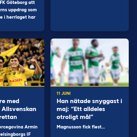
FK Göteborg att
orns uppdrag som
 i herrlaget har
11 JUNI
re med
Han nätade snyggast i
 i Allsvenskan
maj: “Ett alldeles
rettan
otroligt mål”
ercegovina Armin
Magnusson fick flest…
elsingborgs IF