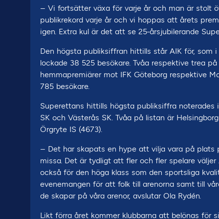
– Vi fortsätter växa för varje år och man är stolt 
publikrekord varje år och vi hoppas att årets premiä
igen. Extra kul är det att se 25-årsjubilerande S
Den högsta publiksiffran hittills står AIK för, so
lockade 38 525 besökare. Tvåa respektive trea på
hemmapremiärer mot IFK Göteborg respektive Mal
785 besökare.
Superettans hittills högsta publiksiffra noterade
SK och Västerås SK. Tvåa på listan är Helsingborg
Örgryte IS (4673).
– Det har skapats en hype att vilja vara på plats
missa. Det är tydligt att fler och fler spelare väl
också för den höga klass som den sportsliga kvalité
evenemangen för att folk till arenorna samt till 
de skapar på våra arenor, avslutar Ola Rydén.
Likt förra året kommer klubbarna att belönas för