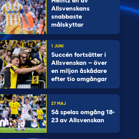
Heintz en av
Allsvenskans
snabbaste
målskyttar
1 JUNI
Succén fortsätter i
Allsvenskan – över
en miljon åskådare
efter tio omgångar
27 MAJ
Så spelas omgång 18-
23 av Allsvenskan