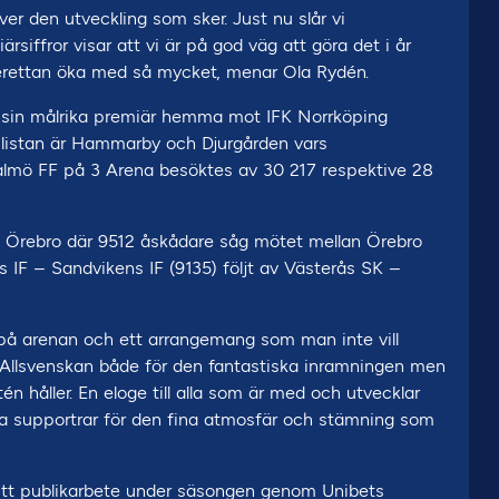
över den utveckling som sker. Just nu slår vi
rsiffror visar att vi är på god väg att göra det i år
uperettan öka med så mycket, menar Ola Rydén.
m i sin målrika premiär hemma mot IFK Norrköping
 listan är Hammarby och Djurgården vars
mö FF på 3 Arena besöktes av 30 217 respektive 28
s i Örebro där 9512 åskådare såg mötet mellan Örebro
s IF – Sandvikens IF (9135) följt av Västerås SK –
 på arenan och ett arrangemang som man inte vill
jer Allsvenskan både för den fantastiska inramningen men
n håller. En eloge till alla som är med och utvecklar
våra supportrar för den fina atmosfär och stämning som
 sitt publikarbete under säsongen genom Unibets