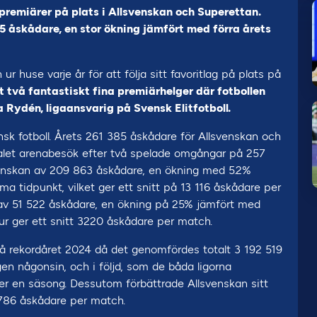
emiärer på plats i Allsvenskan och Superettan.
5 åskådare, en stor ökning jämfört med förra årets
r huse varje år för att följa sitt favoritlag på plats på
t två fantastiskt fina premiärhelger där fotbollen
la Rydén, ligaansvarig på Svensk Elitfotboll.
ensk fotboll. Årets 261 385 åskådare för Allsvenskan och
talet arenabesök efter två spelade omgångar på 257
venskan av 209 863 åskådare, en ökning med 5.2%
a tidpunkt, vilket ger ett snitt på 13 116 åskådare per
 av 51 522 åskådare, en ökning på 25% jämfört med
ur ger ett snitt 3220 åskådare per match.
lå rekordåret 2024 då det genomfördes totalt 3 192 519
n någonsin, och i följd, som de båda ligorna
er en säsong. Dessutom förbättrade Allsvenskan sitt
10 786 åskådare per match.