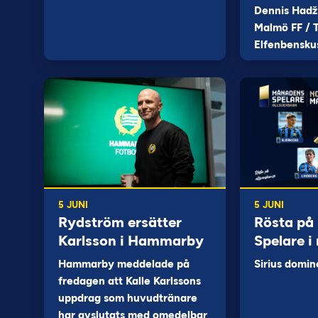
Dennis Hadž
Malmö FF / T
Elfenbensku
5 JUNI
5 JUNI
Rydström ersätter
Rösta på
Karlsson i Hammarby
Spelare i
Hammarby meddelade på
Sirius domin
fredagen att Kalle Karlssons
uppdrag som huvudtränare
har avslutats med omedelbar