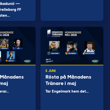
ikadunić —
relleborg FF
sten…
5 JUNI
 Månadens
Rösta på Månadens
 maj
Tränare i maj
erar…
Tar Engelmark hem det…