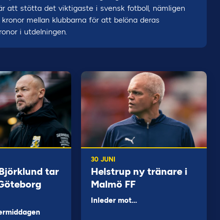
r att stötta det viktigaste i svensk fotboll, nämligen
 kronor mellan klubbarna för att belöna deras
onor i utdelningen.
30 JUNI
jörklund tar
Helstrup ny tränare i
 Göteborg
Malmö FF
Inleder mot…
ermiddagen