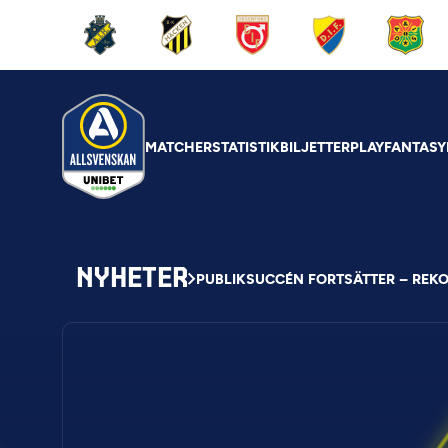
MATCHER
STATISTIK
BILJETTER
PLAY
FANTASY
NYHETER
PUBLIKSUCCÉN FORTSÄTTER – REK