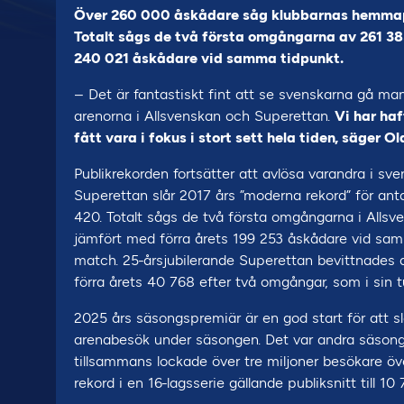
Över 260 000 åskådare såg klubbarnas hemmapr
Totalt sågs de två första omgångarna av 261 38
240 021 åskådare vid samma tidpunkt.
– Det är fantastiskt fint att se svenskarna gå man u
arenorna i Allsvenskan och Superettan.
Vi har haf
fått vara i fokus i stort sett hela tiden, säger O
Publikrekorden fortsätter att avlösa varandra i sv
Superettan slår 2017 års ”moderna rekord” för an
420. Totalt sågs de två första omgångarna i Alls
jämfört med förra årets 199 253 åskådare vid samm
match. 25-årsjubilerande Superettan bevittnades
förra årets 40 768 efter två omgångar, som i sin t
2025 års säsongspremiär är en god start för att s
arenabesök under säsongen. Det var andra säsonge
tillsammans lockade över tre miljoner besökare öv
rekord i en 16-lagsserie gällande publiksnitt till 