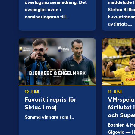
överlägsna serieledning. Det
meddelade I
avspeglas även i
Stefan Billb
nomineringarna till…
huvudtränare
avslutats.…
12 JUNI
11 JUNI
Favorit i repris för
VM-spela
Sirius i maj
förflutet
och Supe
Samma vinnare som i…
Bosnien & H
Gigovic — H