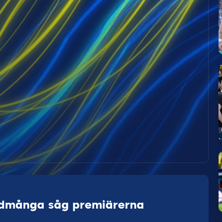
ordmånga såg premiärerna