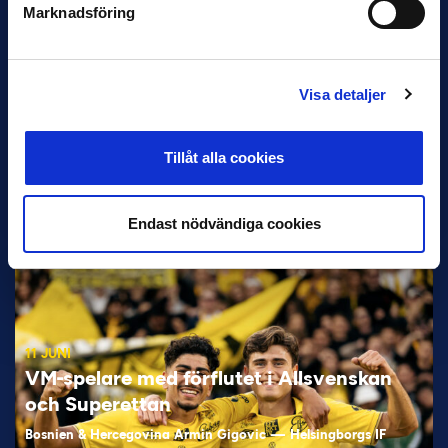
Marknadsföring
Visa detaljer
12 JUNI
Tillåt alla cookies
Favorit i repris för Sirius i maj
Samma vinnare som i…
Endast nödvändiga cookies
11 JUNI
VM-spelare med förflutet i Allsvenskan
och Superettan
Bosnien & Hercegovina Armin Gigovic — Helsingborgs IF