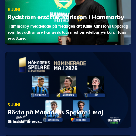
5 JUNI
Rydström ersätter Karlsson i Hammarby
Hammarby meddelade på fredagen att Kalle Karlssons uppdrag
som huvudtränare har avslutats med omedelbar verkan. Hans
ersättare…
5 JUNI
Rösta på Månadens Spelare i maj
Sirius dominerar…