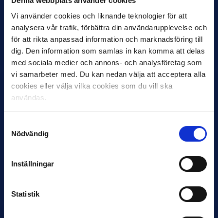
Denna webbplats använder cookies
27 JULI
Joachim Björklund tar över IFK Göteborg
Vi använder cookies och liknande teknologier för att
analysera vår trafik, förbättra din användarupplevelse och
Under måndagseftermiddagen meddelade IFK Göteborg att
för att rikta anpassad information och marknadsföring till
Stefan Billborns uppdrag som huvudtränare i herrlaget har
avslutats.…
dig. Den information som samlas in kan komma att delas
med sociala medier och annons- och analysföretag som
vi samarbeter med. Du kan nedan välja att acceptera alla
cookies eller välja vilka cookies som du vill ska
användas.
Samtyckesval
Nödvändig
30 JUNI
Inställningar
Helstrup ny tränare i Malmö FF
Inleder mot…
Statistik