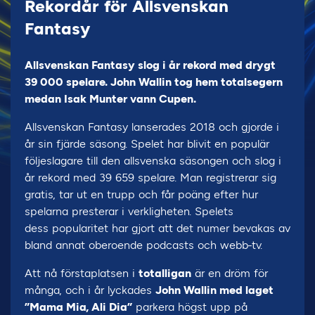
Rekordår för Allsvenskan
Fantasy
Allsvenskan Fantasy slog i år rekord med drygt
39 000 spelare. John Wallin tog hem totalsegern
medan Isak Munter vann Cupen.
Allsvenskan Fantasy lanserades 2018 och gjorde i
år sin fjärde säsong. Spelet har blivit en populär
följeslagare till den allsvenska säsongen och slog i
år rekord med 39 659 spelare. Man registrerar sig
gratis, tar ut en trupp och får poäng efter hur
spelarna presterar i verkligheten. Spelets
dess popularitet har gjort att det numer bevakas av
bland annat oberoende podcasts och webb-tv.
Att nå förstaplatsen i
totalligan
är en dröm för
många, och i år lyckades
John Wallin med laget
”Mama Mia, Ali Dia”
parkera högst upp på