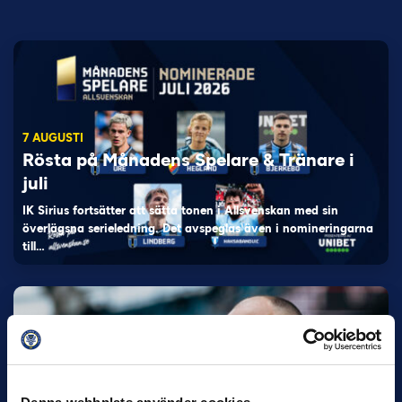
7 AUGUSTI
Rösta på Månadens Spelare & Tränare i
juli
IK Sirius fortsätter att sätta tonen i Allsvenskan med sin
överlägsna serieledning. Det avspeglas även i nomineringarna
till…