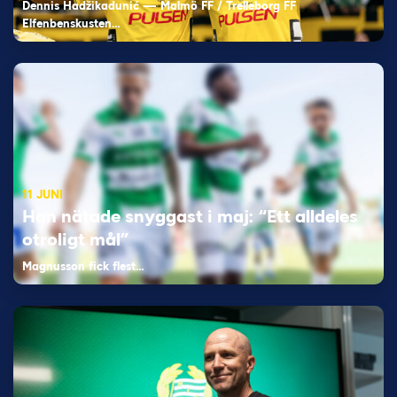
Dennis Hadžikadunić — Malmö FF / Trelleborg FF
Elfenbenskusten…
11 JUNI
Han nätade snyggast i maj: “Ett alldeles
otroligt mål”
Magnusson fick flest…