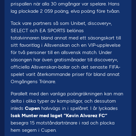
prispallen när alla 30 omgångar var spelare. Hans
lag plockade 2 059 poäng, elva poäng före tvåan.
Tack vare partners så som Unibet, discovery+,
SELECT och EA SPORTS belönas
totalvinnaren bland annat med ett säsongskort till
sitt favoritlag i Allsvenskan och en VIP-upplevelse
för två personer till en allsvensk match. Under
säsongen har även gratismånader till discovery+,
officiella Allsvenskan-bollar och det senaste FIFA-
spelet varit återkommande priser för bland annat
Omgångens Tränare.
Parallelt med den vanliga poängräkningen kan man
delta i olika typer av kompisligor, och dessutom
inleds
Cupen
halvvägs in i spelåret. I år lyckades
Isak Munter med laget ”Kevin Alvarez FC”
besegra 15 motståndartränare i rad och plocka
hem segern i Cupen.