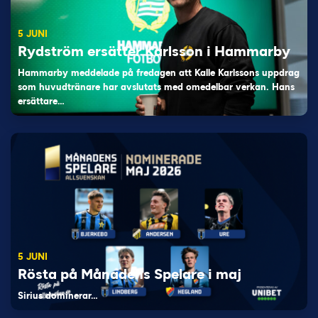
5 JUNI
Rydström ersätter Karlsson i Hammarby
Hammarby meddelade på fredagen att Kalle Karlssons uppdrag
som huvudtränare har avslutats med omedelbar verkan. Hans
ersättare…
5 JUNI
Rösta på Månadens Spelare i maj
Sirius dominerar…