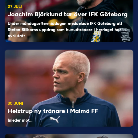
27 JULI
Joachim Björklund tar över IFK Göteborg
Under måndagseftermiddagen meddelade IFK Göteborg att
Stefan Billborns uppdrag som huvudtränare i herrlaget har
avslutats.…
30 JUNI
Helstrup ny tränare i Malmö FF
Inleder mot…