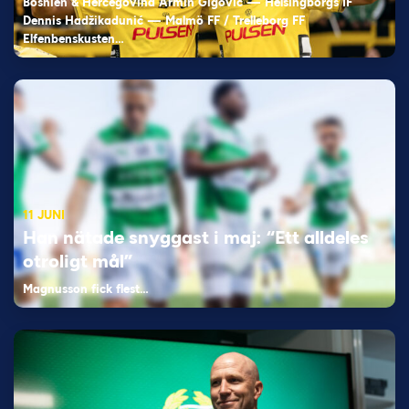
Bosnien & Hercegovina Armin Gigovic — Helsingborgs IF
Dennis Hadžikadunić — Malmö FF / Trelleborg FF
Elfenbenskusten…
11 JUNI
Han nätade snyggast i maj: “Ett alldeles
otroligt mål”
Magnusson fick flest…