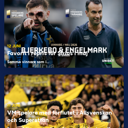
12 JUNI
Favorit i repris för Sirius i maj
Samma vinnare som i…
11 JUNI
VM-spelare med förflutet i Allsvenskan
och Superettan