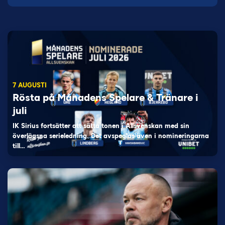
7 AUGUSTI
Rösta på Månadens Spelare & Tränare i
juli
IK Sirius fortsätter att sätta tonen i Allsvenskan med sin
överlägsna serieledning. Det avspeglas även i nomineringarna
till…