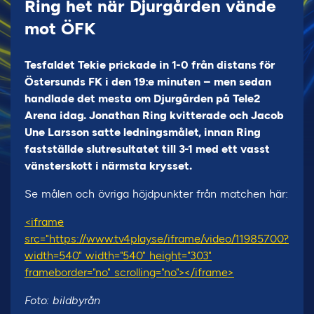
Ring het när Djurgården vände
mot ÖFK
Tesfaldet Tekie prickade in 1-0 från distans för
Östersunds FK i den 19:e minuten – men sedan
handlade det mesta om Djurgården på Tele2
Arena idag. Jonathan Ring kvitterade och Jacob
Une Larsson satte ledningsmålet, innan Ring
fastställde slutresultatet till 3-1 med ett vasst
vänsterskott i närmsta krysset.
Se målen och övriga höjdpunkter från matchen här:
<iframe
src="https://www.tv4play.se/iframe/video/11985700?
width=540" width="540" height="303"
frameborder="no" scrolling="no"></iframe>
Foto: bildbyrån