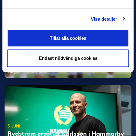
Visa detaljer
Tillåt alla cookies
11 JUNI
Han nätade snyggast i maj: “Ett alldeles
Endast nödvändiga cookies
otroligt mål”
Magnusson fick flest…
5 JUNI
Rydström ersätter Karlsson i Hammarby