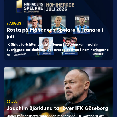
7 AUGUSTI
Rösta på Månadens Spelare & Tränare i
juli
IK Sirius fortsätter att sätta tonen i Allsvenskan med sin
överlägsna serieledning. Det avspeglas även i nomineringarna
till…
27 JULI
Joachim Björklund tar över IFK Göteborg
Under måndagseftermiddagen meddelade IFK Göteborg att