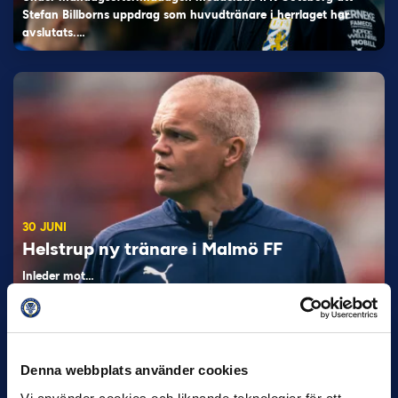
Stefan Billborns uppdrag som huvudtränare i herrlaget har
avslutats.…
30 JUNI
Helstrup ny tränare i Malmö FF
Inleder mot…
Denna webbplats använder cookies