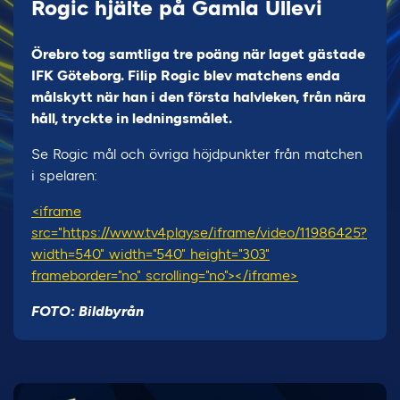
Rogic hjälte på Gamla Ullevi
Örebro tog samtliga tre poäng när laget gästade
IFK Göteborg. Filip Rogic blev matchens enda
målskytt när han i den första halvleken, från nära
håll, tryckte in ledningsmålet.
Se Rogic mål och övriga höjdpunkter från matchen
i spelaren:
<iframe
src="https://www.tv4play.se/iframe/video/11986425?
width=540" width="540" height="303"
frameborder="no" scrolling="no"></iframe>
FOTO: Bildbyrån