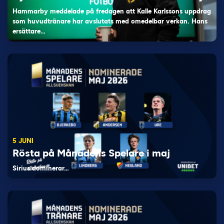
Hammarby meddelade på fredagen att Kalle Karlssons uppdrag
som huvudtränare har avslutats med omedelbar verkan. Hans
ersättare…
5 JUNI
Rösta på Månadens Spelare i maj
Sirius dominerar…