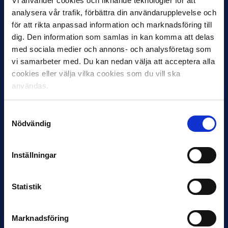
Vi använder cookies och liknande teknologier för att
analysera vår trafik, förbättra din användarupplevelse och
för att rikta anpassad information och marknadsföring till
dig. Den information som samlas in kan komma att delas
12 JUNI
med sociala medier och annons- och analysföretag som
Favorit i repris för Sirius i maj
vi samarbeter med. Du kan nedan välja att acceptera alla
Samma vinnare som i…
cookies eller välja vilka cookies som du vill ska
användas.
Samtyckesval
Nödvändig
11 JUNI
Inställningar
VM-spelare med förflutet i Allsvenskan
och Superettan
Statistik
Bosnien & Hercegovina Armin Gigovic — Helsingborgs IF
Dennis Hadžikadunić — Malmö FF / Trelleborg FF
Elfenbenskusten…
Marknadsföring