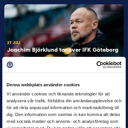
27 JULI
Joachim Björklund tar över IFK Göteborg
Under måndagseftermiddagen meddelade IFK Göteborg att
Stefan Billborns uppdrag som huvudtränare i herrlaget har
avslutats.…
Denna webbplats använder cookies
Vi använder cookies och liknande teknologier för att
analysera vår trafik, förbättra din användarupplevelse och
för att rikta anpassad information och marknadsföring till
dig. Den information som samlas in kan komma att delas
med sociala medier och annons- och analysföretag som