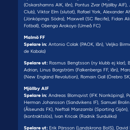
(Oskarshamns AIK, lån), Pontus Zvar (Mjällby AIF),
Club), Viktor Elm (slutat), Rafael York, Alexander 
(Jönköpings Södra), Maxwell (SC Recife), Fidan Al
Fotball), Gbenga Arokoyo (Umeå FC)
Malmö FF
Spelare in:
Antonio Colak (PAOK, lån), Veljko Birm
de Kabala)
Spelare ut:
Rasmus Bengtsson (ny klubb ej klar), 
Adrian, Linus Borgström (Falkenbergs FF, lån), Ma
(New England Revolution), Romain Gall (Örebro SK,
Mjällby AIF
Spelare in:
Andreas Blomqvist (IFK Norrköping), Pon
Herman Johansson (Sandvikens IF), Samuel Brolin (
(Ålseunds FK), Neftali Manzambi (Sporting Gijón), 
(kontraktslös), Ivan Kricak (Radnik Surdulika)
Spelare ut:
Erik Pärsson (Landskrona BoIS), David 