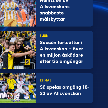
Heintz en av
Allsvenskans
snabbaste
målskyttar
1 JUNI
Succén fortsätter i
Allsvenskan – över
en miljon åskådare
efter tio omgångar
27 MAJ
Så spelas omgång 18-
23 av Allsvenskan