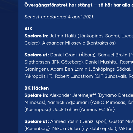
Övergångsfönstret har stängt – så här har alla d
Senast uppdaterad 4 april 2021.
AIK
Spelare in:
Jetmir Haliti (Jönköpings Södra), Lucas
Calera), Alexander Milosevic (kontraktslös)
Spelare ut:
Daniel Granli (Ålborg), Samuel Brolin (M
Sigthorsson (IFK Göteborg), Daniel Mushitu, Rasmu
Groningen), Adam Ben Lamin (Jönköpings Södra), He
(Akropolis IF), Robert Lundström (GIF Sundsvall), Ro
BK Häcken
Spelare in:
Alexander Jeremejeff (Dynamo Dresden),
Mimosas), Yannick Adjoumani (ASEC Mimosas, lån),
(Kasimpasa), Jack Lahne (Amiens FC, lån)
Spelare ut:
Ahmed Yasin (Denizlispor), Gustaf N
(Rosenborg), Nikola Gulan (ny klubb ej klar), Vikt