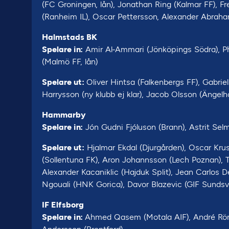
(FC Groningen, lån), Jonathan Ring (Kalmar FF), F
(Ranheim IL), Oscar Pettersson, Alexander Abraham
Halmstads BK
Spelare in:
Amir Al-Ammari (Jönköpings Södra), Ph
(Malmö FF, lån)
Spelare ut:
Oliver Hintsa (Falkenbergs FF), Gabrie
Harrysson (ny klubb ej klar), Jacob Olsson (Änge
Hammarby
Spelare in:
Jón Gudni Fjóluson (Brann), Astrit Sel
Spelare ut:
Hjalmar Ekdal (Djurgården), Oscar Kru
(Sollentuna FK), Aron Johannsson (Lech Poznan), 
Alexander Kacaniklic (Hajduk Split), Jean Carlos D
Ngouali (HNK Gorica), Davor Blazevic (GIF Sundsval
IF Elfsborg
Spelare in:
Ahmed Qasem (Motala AIF), André Röm