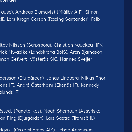
ostende)
ulouse), Andreas Blomqvist (Mjällby AIF), Simon
ll), Lars Krogh Gerson (Racing Santander), Felix
tov Nilsson (Sarpsborg), Christian Kouakou (IFK
rick Nwadike (Landskrona BoIS), Aron Bjarnason
Simon Gefvert (Västerås SK), Hannes Sveijer
ersson (Djurgården), Jonas Lindberg, Niklas Thor,
ikens IF), André Österholm (Ekenäs IF), Kennedy
lunds IF)
jöstedt (Panetolikos), Noah Shamoun (Assyriska
han Ring (Djurgården), Lars Saetra (Tromsö IL)
ndqvist (Oskarshamns AIK), Johan Arvidsson