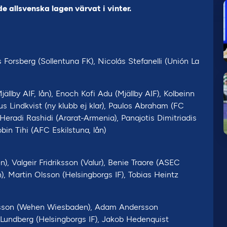
e allsvenska lagen värvat i vinter.
 Forsberg (Sollentuna FK), Nicolás Stefanelli (Unión La
jällby AIF, lån), Enoch Kofi Adu (Mjällby AIF), Kolbeinn
s Lindkvist (ny klubb ej klar), Paulos Abraham (FC
radi Rashidi (Ararat-Armenia), Panajotis Dimitriadis
bin Tihi (AFC Eskilstuna, lån)
 Valgeir Fridriksson (Valur), Benie Traore (ASEC
 Martin Olsson (Helsingborgs IF), Tobias Heintz
ilsson (Wehen Wiesbaden), Adam Andersson
or Lundberg (Helsingborgs IF), Jakob Hedenquist