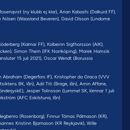
enqvist (ny klubb ej klar), Arian Kabashi (Dalkurd FF),
e Nilsen (Waasland Beveren), David Olsson (Lindome
öderberg (Kalmar FF), Kolbeinn Sigthorsson (AIK),
äcken), Simon Thern (IFK Norrköping), Marek Hamsik
ansluter 15 juli 2021), Oscar Wendt (Borussia
on Abraham (Degerfors IF), Kristopher da Graca (VVV
iktens BK, lån), Adil Titi (Brage, lån), Amin Affane,
önderjyskE), Jesper Tolinsson (Lommel SK, lämnar 1 juli
ikström (AFC Eskilstuna, lån)
egbenro (Rosenborg), Finnur Tómas Pálmason (KR),
hannes Kristinn Bjarnason (KR Reykjavik), Wille