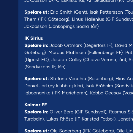
Jakobsson (AFC Eskilstuna), Ari Skulasson (KV O
Spelare ut:
Eric Smith (Gent), Isak Pettersson (To
Thern (IFK Göteborg), Linus Hallenius (GIF Sundsva
Jakobsson (Jönköpings Södra, lån)
IK Sirius
Spelare in:
Jacob Ortmark (Degerfors IF), David Mi
Göteborg), Marcus Mathisen (Falkenbergs FF), Pat
(Ujpest FC), Joseph Colley (Chievo Verona, lån), 
(Sandvikens IF, lån)
Spelare ut:
Stefano Vecchia (Rosenborg), Elias And
Daniel Jarl (ny klubb ej klar), Isak Bråholm (Sandv
Igboananike (IFK Mariehamn), Kebba Ceesay (Vasa
Kalmar FF
Spelare in:
Oliver Berg (GIF Sundsvall), Rasmus S
Turabdin), Lukas Rhöse (IF Karlstad Fotboll), Jonat
Spelare ut:
Ole Söderberg (IFK Göteborg), Olle Li