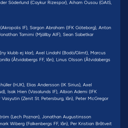
ander Söderlund (Caykur Rizespor), Aiham Ousou (GAIS,
Akropolis IF), Sargon Abraham (IFK Göteborg), Anton
 Jonathan Tamimi (Mjällby AIF), Sean Sabetkar
(ny klubb ej klar), Axel Lindahl (Bodö/Glimt), Marcus
onilla (Åtvidabergs FF, lån), Linus Olsson (Åtvidabergs
ler (HJK), Elias Andersson (IK Sirius), Axel
d), Isak Hien (Vasalunds IF), Albion Ademi (IFK
Vasyutin (Zenit St. Petersburg, lån), Peter McGregor
lström (Lech Poznan), Jonathan Augustinsson
k Wiberg (Falkenbergs FF, lån), Per Kristian Bråtveit