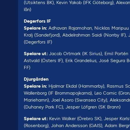
(Utsiktens BK), Kevin Yakob (IFK Göteborg), Alex
lån)
Degerfors IF
Spelare in:
Adhavan Rajamohan, Nicklas Maripuu (
Kralj (Sandefjord), Abdelrahman Saidi (Norrby IF),
(Degerfors IF)
Spelare ut:
Jacob Ortmark (IK Sirius), Emil Portén 
Astvald (Östers IF), Erik Grandelius, José Segura B
FF)
Djurgården
Spelare in:
Hjalmar Ekdal (Hammarby), Rasmus Schül
Wallenborg (IF Brommapojkarna), Leo Cornic (Groru
Mariehamn), Joel Asoro (Swansea City), Aleksandr 
(Duhaney Park FC), Jesper Löfgren (SK Brann)
Spelare ut:
Kevin Walker (Örebro SK), Jesper Kar
(Rosenborg), Johan Andersson (GAIS), Adam Bergmar