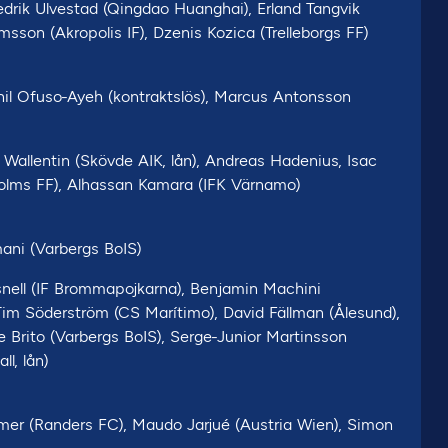
redrik Ulvestad (Qingdao Huanghai), Erland Tangvik
sson (Akropolis IF), Dzenis Kozica (Trelleborgs FF)
il Ofuso-Ayeh (kontraktslös), Marcus Antonsson
l Wallentin (Skövde AIK, lån), Andreas Hadenius, Isac
lholms FF), Alhassan Kamara (IFK Värnamo)
mani (Varbergs BoIS)
snell (IF Brommapojkarna), Benjamin Machini
Tim Söderström (CS Marítimo), David Fällman (Ålesund),
e Brito (Varbergs BoIS), Serge-Junior Martinsson
l, lån)
er (Randers FC), Maudo Jarjué (Austria Wien), Simon