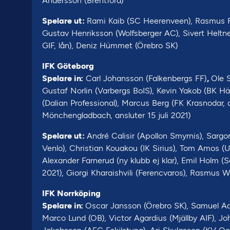
Andersson (Brentford)
Spelare ut:
Rami Kaib (SC Heerenveen), Rasmus Ros
Gustav Henriksson (Wolfsberger AC), Sivert Heltn
GIF, lån), Deniz Hümmet (Örebro SK)
IFK Göteborg
Spelare in:
Carl Johansson (Falkenbergs FF)
,
Ole S
Gustaf Norlin (Varbergs BoIS), Kevin Yakob (BK H
(Dalian Professional), Marcus Berg (FK Krasnodar, 
Mönchengladbach, ansluter 15 juli 2021)
Spelare ut:
André Calisir (Apollon Smyrnis), Sarg
Venlo), Christian Kouakou (IK Sirius), Tom Amos (Uts
Alexander Farnerud (ny klubb ej klar), Emil Holm (S
2021), Giorgi Kharaishvili (Ferencvaros), Rasmus W
IFK Norrköping
Spelare in:
Oscar Jansson (Örebro SK), Samuel Ad
Marco Lund (OB), Victor Agardius (Mjällby AIF), Jo