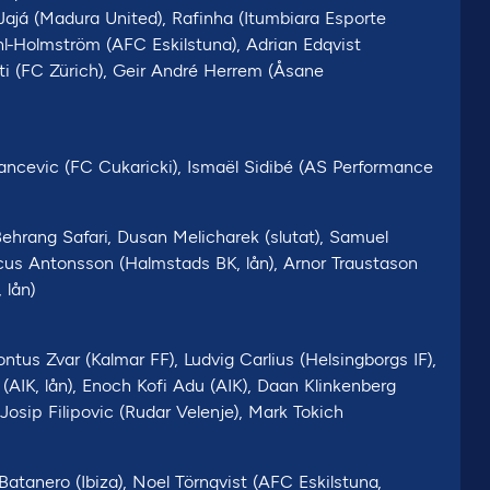
 Jajá (Madura United), Rafinha (Itumbiara Esporte
Ahl-Holmström (AFC Eskilstuna), Adrian Edqvist
iti (FC Zürich), Geir André Herrem (Åsane
ancevic (FC Cukaricki), Ismaël Sidibé (AS Performance
Behrang Safari, Dusan Melicharek (slutat), Samuel
rcus Antonsson (Halmstads BK, lån), Arnor Traustason
 lån)
tus Zvar (Kalmar FF), Ludvig Carlius (Helsingborgs IF),
AIK, lån), Enoch Kofi Adu (AIK), Daan Klinkenberg
Josip Filipovic (Rudar Velenje), Mark Tokich
Batanero (Ibiza), Noel Törnqvist (AFC Eskilstuna,