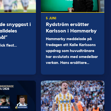
5 JUNI
de snyggast i
Rydström ersätter
alldeles
Karlsson i Hammarby
mål”
Hammarby meddelade på
fredagen att Kalle Karlssons
ck flest…
uppdrag som huvudtränare
har avslutats med omedelbar
verkan. Hans ersättare…