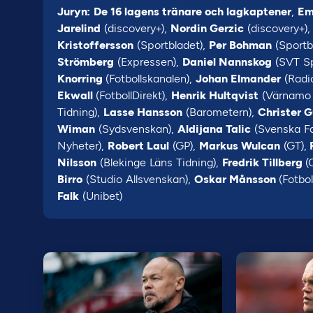
Juryn:
De 16 lagens tränare och lagkaptener
,
Em
Jarelind
(discovery+),
Nordin Gerzic
(discovery+)
Kristoffersson
(Sportbladet),
Per Bohman
(Sportb
Strömberg
(Expressen),
Daniel Nannskog
(SVT Sp
Knorring
(Fotbollskanalen),
Johan Elmander
(Radi
Ekwall
(FotbollDirekt),
Henrik Hultqvist
(Värnamo 
Tidning),
Lasse Hansson
(Barometern),
Christer 
Wiman
(Sydsvenskan),
Aldijana Talic
(Svenska F
Nyheter),
Robert Laul
(GP),
Markus Wulcan
(GT),
F
Nilsson
(Blekinge Läns Tidning),
Fredrik Tillberg
(
Birro
(Studio Allsvenskan),
Oskar Månsson
(Fotbol
Falk
(Unibet)