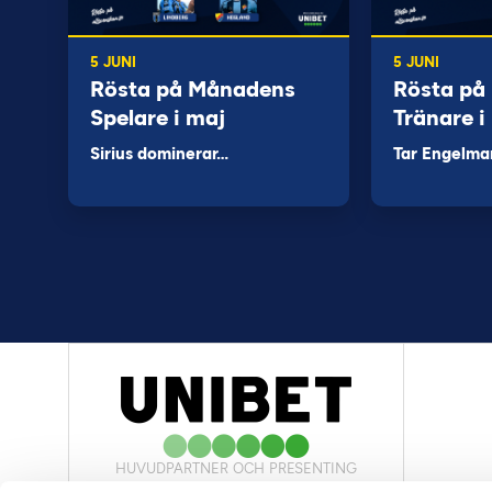
5 JUNI
5 JUNI
Rösta på Månadens
Rösta på
Spelare i maj
Tränare i
Sirius dominerar…
Tar Engelma
HUVUDPARTNER OCH PRESENTING
PARTNER