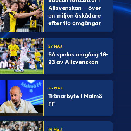
Succén fortsätter i
Allsvenskan – över
en miljon åskådare
efter tio omgångar
27 MAJ
Så spelas omgång 18-
23 av Allsvenskan
26 MAJ
Tränarbyte i Malmö
FF
19 MAJ