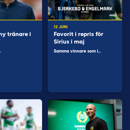
12 JUNI
ny tränare i
Favorit i repris för
F
Sirius i maj
…
Samma vinnare som i…