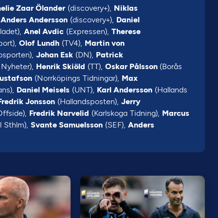
elie Zaar Ölander
(discovery+),
Niklas
,
Anders Andersson
(discovery+),
Daniel
ladet),
Anel Avdic
(Expressen),
Therese
ort),
Olof Lundh
(TV4),
Martin von
osporten),
Johan Esk
(DN),
Patrick
Nyheter),
Henrik Skiöld
(TT),
Oskar Pålsson
(Borås
Gustafson
(Norrköpings Tidningar),
Max
ans),
Daniel Meisels
(UNT),
Karl Andersson
(Hallands
redrik Jonsson
(Hallandsposten),
Jerry
Offside),
Fredrik Narvelid
(Karlskoga Tidning),
Marcus
l Sthlm),
Svante Samuelsson
(SEF),
Anders