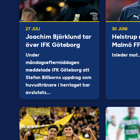
27 JULI
30 JUNI
Joachim Björklund tar
Helstrup 
över IFK Göteborg
Malmö F
Under
Inleder mot
måndagseftermiddagen
meddelade IFK Göteborg att
Stefan Billborns uppdrag som
huvudtränare i herrlaget har
avslutats.…