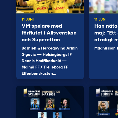
11 JUNI
11 JUNI
VM-spelare med
Han näta
förflutet i Allsvenskan
maj: “Ett 
och Superettan
otroligt 
Bosnien & Hercegovina Armin
Magnusson fi
Gigovic — Helsingborgs IF
Dennis Hadžikadunić —
Malmö FF / Trelleborg FF
Elfenbenskusten…