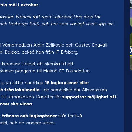
la mål i oktober.
astian Nanasi rätt igen i oktober. Han stod för
ch Varbergs BoIS, och har som vanligt visat upp sin
Värnamoduon Ajdin Zeljkovic och Gustav Engvall,
 Baidoo, också han från IF Elfsborg.
dsponsor Unibet att skänka till ett
skänka pengarna till Malmö FF Foundation.
juryn sitter samtliga
16 lagkaptener
eller
ch från lokalmedia
i de samhällen där Allsvenskan
 till utmärkelsen. Därefter får
supportrar möjlighet att
nser ska vinna.
,
tränare och
lagkaptener
står för två
edel, och en vinnare utses.