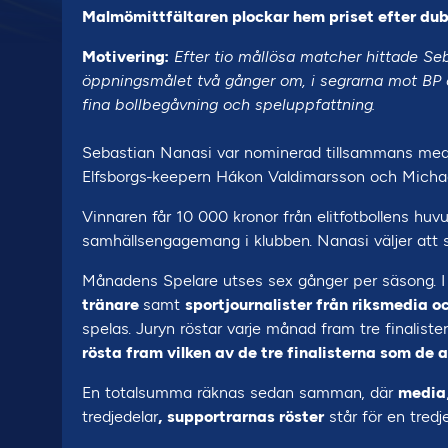
Malmömittfältaren plockar hem priset efter dubb
Motivering:
Efter tio mållösa matcher hittade Seb
öppningsmålet två gånger om, i segrarna mot BP o
fina bollbegåvning och speluppfattning.
Sebastian Nanasi var nominerad tillsammans med 
Elfsborgs-keepern Hákon Valdimarsson och Michael
Vinnaren får 10 000 kronor från elitfotbollens huvu
samhällsengagemang i klubben. Nanasi väljer att 
Månadens Spelare utses sex gånger per säsong. I 
tränare
samt
sportjournalister från riksmedia o
spelas. Juryn röstar varje månad fram tre finalister
rösta fram vilken av de tre finalisterna som de a
En totalsumma räknas sedan samman, där
media
tredjedelar
,
supportrarnas röster
står för en tredj