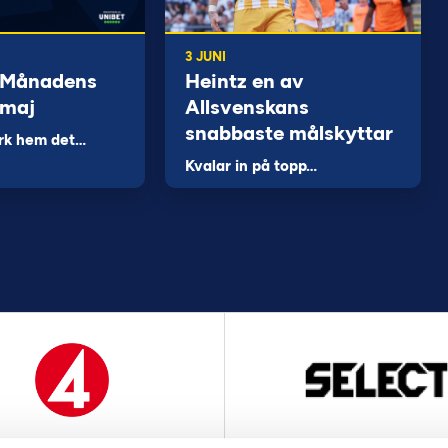
3 JUNI
 Månadens
Heintz en av
 maj
Allsvenskans
snabbaste målskyttar
rk hem det…
Kvalar in på topp…
MEDIAPARTNER
OFFICIELL LEVERANTÖ