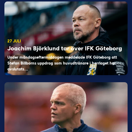
27 JULI
Joachim Björklund tar över IFK Göteborg
Under måndagseftermiddagen meddelade IFK Göteborg att
Stefan Billborns uppdrag som huvudtränare i herrlaget har
avslutats.…