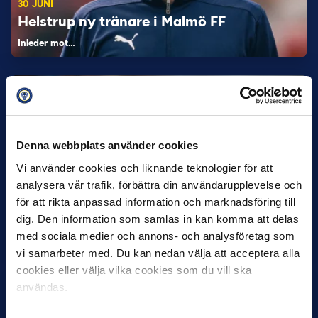
30 JUNI
Helstrup ny tränare i Malmö FF
Inleder mot…
Denna webbplats använder cookies
Vi använder cookies och liknande teknologier för att
analysera vår trafik, förbättra din användarupplevelse och
12 JUNI
för att rikta anpassad information och marknadsföring till
Favorit i repris för Sirius i maj
dig. Den information som samlas in kan komma att delas
med sociala medier och annons- och analysföretag som
Samma vinnare som i…
vi samarbeter med. Du kan nedan välja att acceptera alla
cookies eller välja vilka cookies som du vill ska
användas.