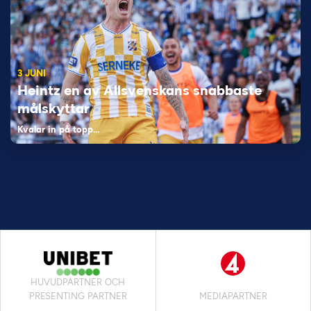
3 JUNI
Heintz en av Allsvenskans snabbaste
målskyttar
Kvalar in på topp…
HUVUDPARTNER OCH
PRESENTING PARTNER
MEDIAPARTNER