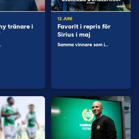
12 JUNI
ny tränare i
Favorit i repris för
F
Sirius i maj
…
Samma vinnare som i…