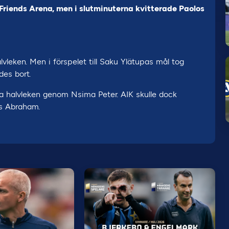
 Friends Arena, men i slutminuterna kvitterade Paolos
lvleken. Men i förspelet till Saku Ylätupas mål tog
es bort.
dra halvleken genom Nsima Peter. AIK skulle dock
os Abraham.