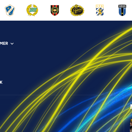
MER
IK