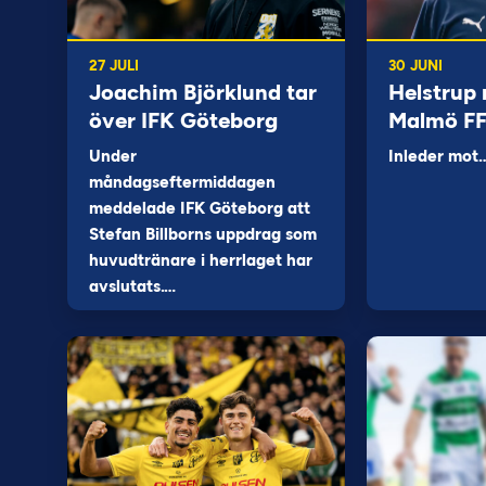
27 JULI
30 JUNI
Joachim Björklund tar
Helstrup 
över IFK Göteborg
Malmö F
Under
Inleder mot
måndagseftermiddagen
meddelade IFK Göteborg att
Stefan Billborns uppdrag som
huvudtränare i herrlaget har
avslutats.…