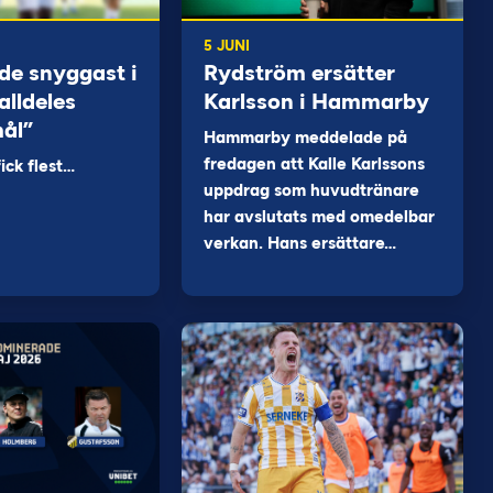
5 JUNI
de snyggast i
Rydström ersätter
alldeles
Karlsson i Hammarby
mål”
Hammarby meddelade på
fredagen att Kalle Karlssons
ck flest…
uppdrag som huvudtränare
har avslutats med omedelbar
verkan. Hans ersättare…