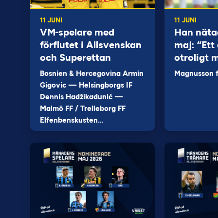
11 JUNI
11 JUNI
VM-spelare med
Han näta
förflutet i Allsvenskan
maj: “Ett 
och Superettan
otroligt 
Bosnien & Hercegovina Armin
Magnusson fi
Gigovic — Helsingborgs IF
Dennis Hadžikadunić —
Malmö FF / Trelleborg FF
Elfenbenskusten…