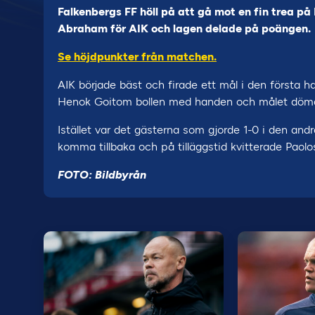
Falkenbergs FF höll på att gå mot en fin trea på
Abraham för AIK och lagen delade på poängen.
Se höjdpunkter från matchen.
AIK började bäst och firade ett mål i den första ha
Henok Goitom bollen med handen och målet dömd
Istället var det gästerna som gjorde 1-0 i den an
komma tillbaka och på tilläggstid kvitterade Paol
FOTO: Bildbyrån