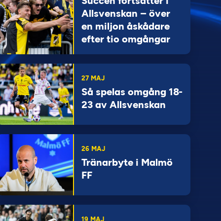
Succén fortsätter i
Allsvenskan – över
en miljon åskådare
efter tio omgångar
27 MAJ
Så spelas omgång 18-
23 av Allsvenskan
26 MAJ
Tränarbyte i Malmö
FF
19 MAJ