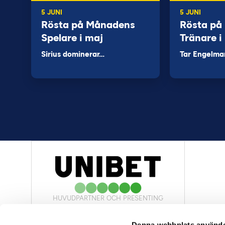
5 JUNI
5 JUNI
Rösta på Månadens
Rösta på
Spelare i maj
Tränare i
Sirius dominerar…
Tar Engelma
HUVUDPARTNER OCH PRESENTING
PARTNER
Denna webbplats använde