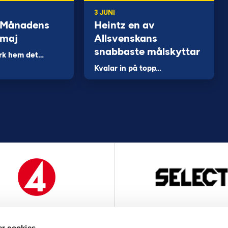
3 JUNI
 Månadens
Heintz en av
 maj
Allsvenskans
snabbaste målskyttar
rk hem det…
Kvalar in på topp…
MEDIAPARTNER
OFFICIELL LEVERANTÖ
r cookies