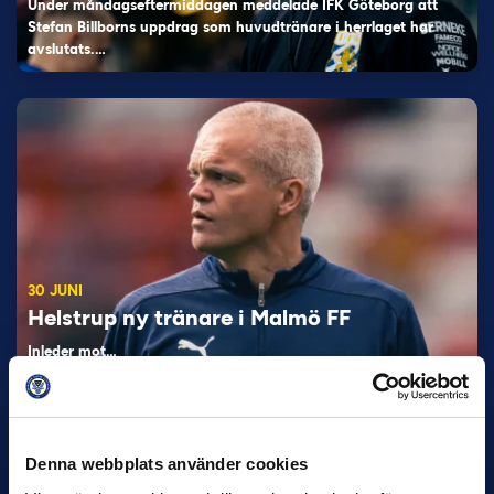
Under måndagseftermiddagen meddelade IFK Göteborg att
Stefan Billborns uppdrag som huvudtränare i herrlaget har
avslutats.…
30 JUNI
Helstrup ny tränare i Malmö FF
Inleder mot…
Denna webbplats använder cookies