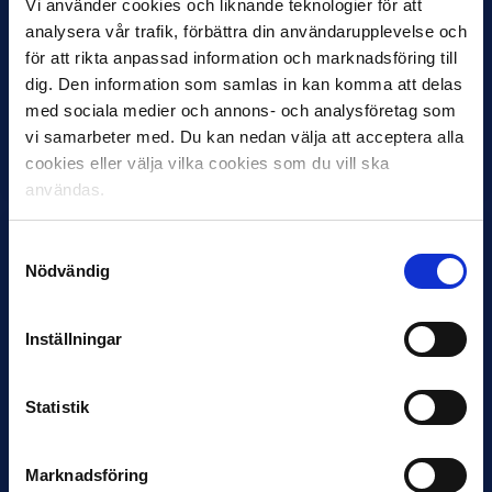
Vi använder cookies och liknande teknologier för att
analysera vår trafik, förbättra din användarupplevelse och
för att rikta anpassad information och marknadsföring till
dig. Den information som samlas in kan komma att delas
12 JUNI
med sociala medier och annons- och analysföretag som
Favorit i repris för Sirius i maj
vi samarbeter med. Du kan nedan välja att acceptera alla
Samma vinnare som i…
cookies eller välja vilka cookies som du vill ska
användas.
Samtyckesval
Nödvändig
11 JUNI
Inställningar
VM-spelare med förflutet i Allsvenskan
och Superettan
Statistik
Bosnien & Hercegovina Armin Gigovic — Helsingborgs IF
Dennis Hadžikadunić — Malmö FF / Trelleborg FF
Elfenbenskusten…
Marknadsföring