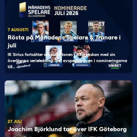
7 AUGUSTI
Rösta på Månadens Spelare & Tränare i
juli
IK Sirius fortsätter att sätta tonen i Allsvenskan med sin
överlägsna serieledning. Det avspeglas även i nomineringarna
till…
27 JULI
Joachim Björklund tar över IFK Göteborg