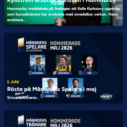
Rydström ersätter Karlsson i Hammarby
Hammarby meddelade på fredagen att Kalle Karlssons uppdrag
som huvudtränare har avslutats med omedelbar verkan. Hans
ersättare…
5 JUNI
Rösta på Månadens Spelare i maj
Sirius dominerar…