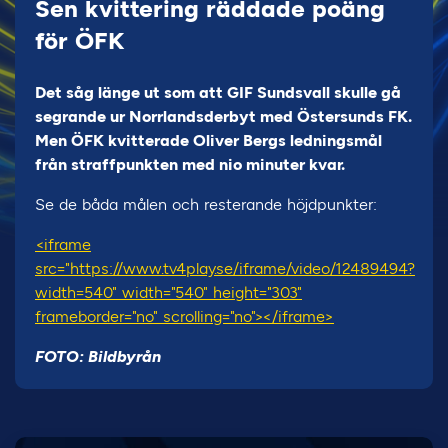
Sen kvittering räddade poäng
för ÖFK
Det såg länge ut som att GIF Sundsvall skulle gå
segrande ur Norrlandsderbyt med Östersunds FK.
Men ÖFK kvitterade Oliver Bergs ledningsmål
från straffpunkten med nio minuter kvar.
Se de båda målen och resterande höjdpunkter:
<iframe
src="https://www.tv4play.se/iframe/video/12489494?
width=540" width="540" height="303"
frameborder="no" scrolling="no"></iframe>
FOTO: Bildbyrån