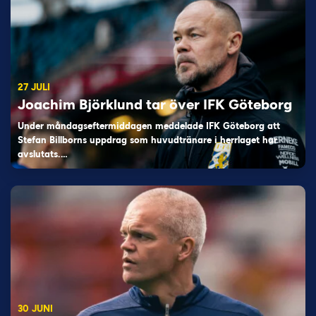
27 JULI
Joachim Björklund tar över IFK Göteborg
Under måndagseftermiddagen meddelade IFK Göteborg att
Stefan Billborns uppdrag som huvudtränare i herrlaget har
avslutats.…
30 JUNI