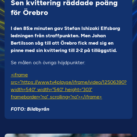
Sen kvittering räddade poäng
för Örebro
I den 85:e minuten gav Stefan Ishizaki Elfsborg
ledningen från straffpunkten. Men Johan
Bertilsson såg till att Örebro fick med sig en
pinne med sin kvittering till 2-2 på tilläggstid.
Se målen och övriga höjdpunkter:
<iframe
src="https://www.tv4play.se/iframe/video/12506390?
width=540" width="540" height="303"
frameborder="no" scrolling="no"></iframe>
FOTO: Bildbyrån