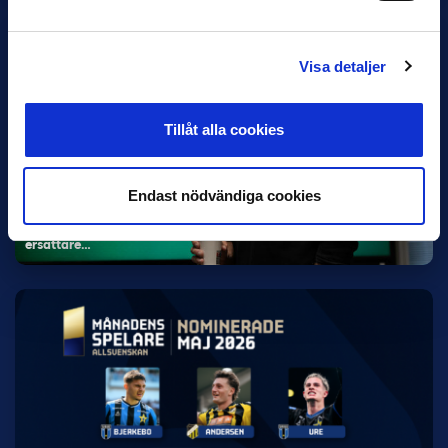
Visa detaljer
Tillåt alla cookies
5 JUNI
Rydström ersätter Karlsson i Hammarby
Endast nödvändiga cookies
Hammarby meddelade på fredagen att Kalle Karlssons uppdrag
som huvudtränare har avslutats med omedelbar verkan. Hans
ersättare…