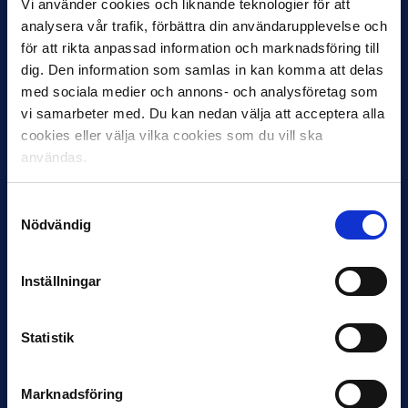
Vi använder cookies och liknande teknologier för att
11 JUNI
analysera vår trafik, förbättra din användarupplevelse och
VM-spelare med förflutet i Allsvenskan
för att rikta anpassad information och marknadsföring till
och Superettan
dig. Den information som samlas in kan komma att delas
med sociala medier och annons- och analysföretag som
Bosnien & Hercegovina Armin Gigovic — Helsingborgs IF
vi samarbeter med. Du kan nedan välja att acceptera alla
Dennis Hadžikadunić — Malmö FF / Trelleborg FF
Elfenbenskusten…
cookies eller välja vilka cookies som du vill ska
användas.
Samtyckesval
Nödvändig
Inställningar
11 JUNI
Han nätade snyggast i maj: “Ett alldeles
Statistik
otroligt mål”
Magnusson fick flest…
Marknadsföring