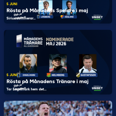
5 JUNI
Rösta på Månadens Spelare i maj
Sirius dominerar…
5 JUNI
Rösta på Månadens Tränare i maj
Tar Engelmark hem det…