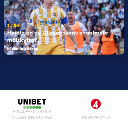
3 JUNI
Heintz en av Allsvenskans snabbaste
målskyttar
Kvalar in på topp…
HUVUDPARTNER OCH
PRESENTING PARTNER
MEDIAPARTNER