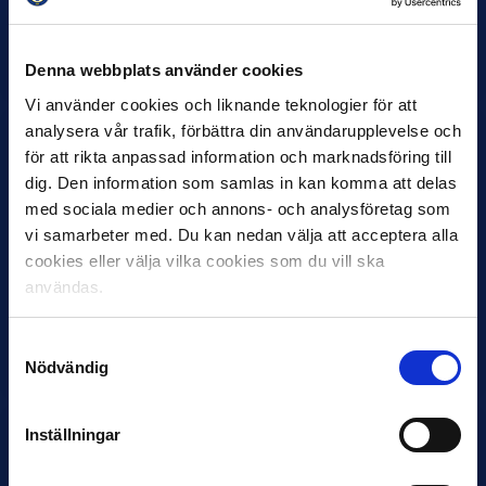
Helstrup ny tränare i Malmö FF
Inleder mot…
Denna webbplats använder cookies
Vi använder cookies och liknande teknologier för att
analysera vår trafik, förbättra din användarupplevelse och
för att rikta anpassad information och marknadsföring till
dig. Den information som samlas in kan komma att delas
med sociala medier och annons- och analysföretag som
vi samarbeter med. Du kan nedan välja att acceptera alla
cookies eller välja vilka cookies som du vill ska
användas.
12 JUNI
Favorit i repris för Sirius i maj
Samtyckesval
Samma vinnare som i…
Nödvändig
Inställningar