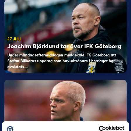
27 JULI
Joachim Björklund tar över IFK Göteborg
Under måndagseftermiddagen meddelade IFK Göteborg att
Stefan Billborns uppdrag som huvudtränare i herrlaget har
avslutats.…
30 JUNI