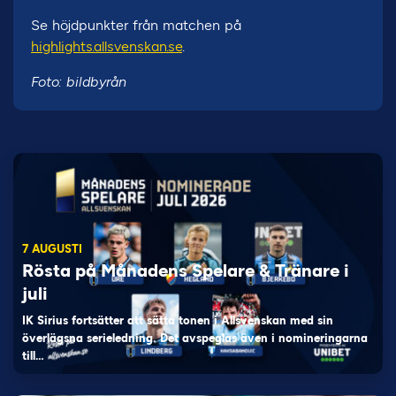
Se höjdpunkter från matchen på
highlights.allsvenskan.se
.
Foto: bildbyrån
7 AUGUSTI
Rösta på Månadens Spelare & Tränare i
juli
IK Sirius fortsätter att sätta tonen i Allsvenskan med sin
överlägsna serieledning. Det avspeglas även i nomineringarna
till…