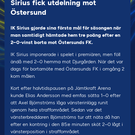
Sirius fick utdelning mot
Östersund
IK Sirius gjorde sina första mål för säsongen när
man samtidigt hämtade hem tre poäng efter en
2–0-vinst borta mot Östersunds FK.
IK Sirius imponerade i spelet i premiären, men föll
ändå med 2–0 hemma mot Djurgården. När det var
dags för bortamöte med Östersunds FK i omgång 2
kom målen.
Kort efter halvtidspausen på Jämtkraft Arena
kunde Elias Andersson med emfas sätta 1–0 efter
att Axel Björnströms låga vänsterinlägg runit
igenom hela straffområdet. Sedan var det
vänsterbreddaren Björnströms tur att näta då han
efter en kontring i den 85:e minuten sköt 2–0 lågt i
vänsterposition i straffområdet.