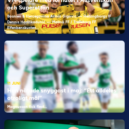
VM-spelare med förflutet i Allsvenskan
och Superettan
Bosnien & Hercegovina Armin Gigovic — Helsingborgs IF
Dennis Hadžikadunić — Malmö FF / Trelleborg FF
Elfenbenskusten…
11 JUNI
Han nätade snyggast i maj: “Ett alldeles
otroligt mål”
Magnusson fick flest…