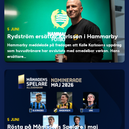
5 JUNI
Rydström ersätter Karlsson i Hammarby
Hammarby meddelade på fredagen att Kalle Karlssons uppdrag
som huvudtränare har avslutats med omedelbar verkan. Hans
ersättare…
5 JUNI
Rösta på Månadens Spelare i maj