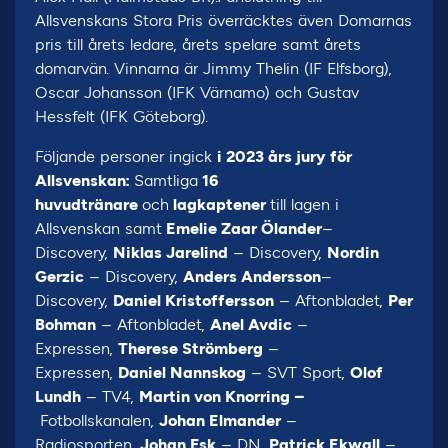
Allsvenskans Stora Pris överräcktes även Domarnas
pris till årets ledare, årets spelare samt årets
domarvän. Vinnarna är Jimmy Thelin (IF Elfsborg),
Oscar Johansson (IFK Värnamo) och Gustav
Hessfelt (IFK Göteborg).
Följande personer ingick
i 2023 års jury för
Allsvenskan:
Samtliga
16
huvudtränare
och
lagkaptener
till lagen i
Allsvenskan samt
Emelie Zaar Ölander
–
Discovery,
Niklas Jarelind
– Discovery,
Nordin
Gerzic
– Discovery,
Anders Andersson
–
Discovery,
Daniel Kristoffersson
– Aftonbladet,
Per
Bohman
– Aftonbladet,
Anel Avdic
–
Expressen,
Therese Strömberg
–
Expressen,
Daniel Nannskog
– SVT Sport,
Olof
Lundh
– TV4,
Martin von Knorring –
Fotbollskanalen,
Johan Elmander
–
Radiosporten,
Johan Esk
– DN,
Patrick Ekwall
–