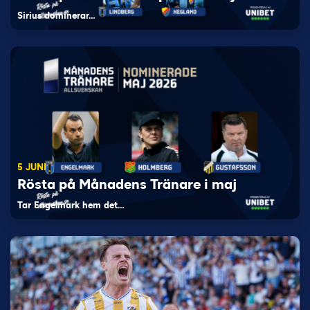
Sirius dominerar…
5 JUNI
Rösta på Månadens Tränare i maj
Tar Engelmark hem det…