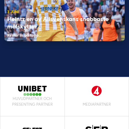
3 JUNI
Heintz en av Allsvenskans snabbaste
målskyttar
Kvalar in på topp…
HUVUDPARTNER OCH
PRESENTING PARTNER
MEDIAPARTNER