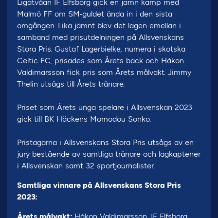
Ligatvåan IF Elfsborg gick en jämn kamp med
Malmö FF om SM-guldet ända in i den sista
omgången. Lika jämnt blev det lagen emellan i
samband med prisutdelningen på Allsvenskans
Stora Pris. Gustaf Lagerbielke, numera i skotska
Celtic FC, prisades som Årets back och Hákon
Valdimarsson fick pris som Årets målvakt. Jimmy
Thelin utsågs till Årets tränare.
Priset som Årets unga spelare i Allsvenskan 2023
gick till BK Häckens Momodou Sonko.
Pristagarna i Allsvenskans Stora Pris utsågs av en
jury bestående av samtliga tränare och lagkaptener
i Allsvenskan samt 32 sportjournalister.
Samtliga vinnare på Allsvenskans Stora Pris
2023:
Årets målvakt:
Hákon Valdimarsson, IF Elfsborg