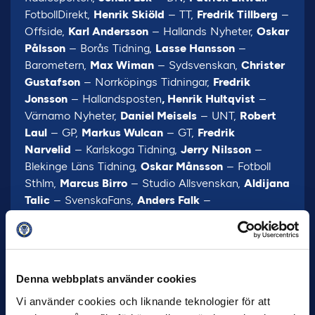
FotbollDirekt,
Henrik Skiöld
– TT,
Fredrik Tillberg
–
Offside,
Karl Andersson
– Hallands Nyheter,
Oskar
Pålsson
– Borås Tidning,
Lasse Hansson
–
Barometern,
Max Wiman
– Sydsvenskan,
Christer
Gustafson
– Norrköpings Tidningar,
Fredrik
Jonsson
– Hallandsposten
, Henrik Hultqvist
–
Värnamo Nyheter,
Daniel Meisels
– UNT,
Robert
Laul
– GP,
Markus Wulcan
– GT,
Fredrik
Narvelid
– Karlskoga Tidning,
Jerry Nilsson
–
Blekinge Läns Tidning,
Oskar Månsson
– Fotboll
Sthlm,
Marcus Birro
– Studio Allsvenskan,
Aldijana
Talic
– SvenskaFans,
Anders Falk
–
Unibet,
Svante Samuelsson
– Svensk Elitfotboll.
Denna webbplats använder cookies
Vi använder cookies och liknande teknologier för att