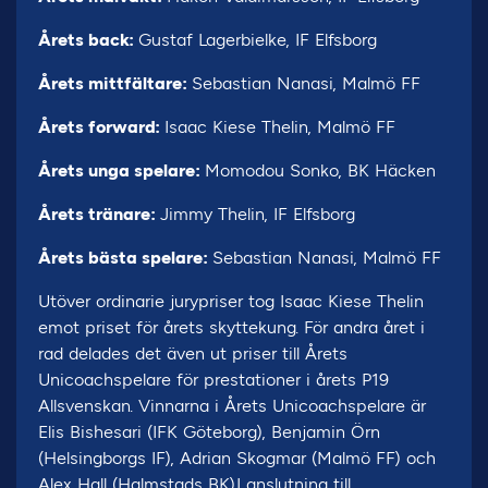
Årets back:
Gustaf Lagerbielke, IF Elfsborg
Årets mittfältare:
Sebastian Nanasi, Malmö FF
Årets forward:
Isaac Kiese Thelin, Malmö FF
Årets unga spelare:
Momodou Sonko, BK Häcken
Årets tränare:
Jimmy Thelin, IF Elfsborg
Årets bästa spelare:
Sebastian Nanasi, Malmö FF
Utöver ordinarie jurypriser tog Isaac Kiese Thelin
emot priset för årets skyttekung. För andra året i
rad delades det även ut priser till Årets
Unicoachspelare för prestationer i årets P19
Allsvenskan. Vinnarna i Årets Unicoachspelare är
Elis Bishesari (IFK Göteborg), Benjamin Örn
(Helsingborgs IF), Adrian Skogmar (Malmö FF) och
Alex Hall (Halmstads BK).I anslutning till