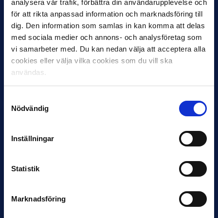
analysera vår trafik, förbättra din användarupplevelse och
för att rikta anpassad information och marknadsföring till
dig. Den information som samlas in kan komma att delas
med sociala medier och annons- och analysföretag som
27 JULI
Joachim Björklund tar över IFK Göteborg
vi samarbeter med. Du kan nedan välja att acceptera alla
cookies eller välja vilka cookies som du vill ska
Under måndagseftermiddagen meddelade IFK Göteborg att
användas.
Stefan Billborns uppdrag som huvudtränare i herrlaget har
avslutats.…
Samtyckesval
Nödvändig
Inställningar
Statistik
30 JUNI
Marknadsföring
Helstrup ny tränare i Malmö FF
Inleder mot…