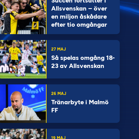
Succén fortsätter i
Allsvenskan – över
en miljon åskådare
efter tio omgångar
27 MAJ
Så spelas omgång 18-
23 av Allsvenskan
26 MAJ
Tränarbyte i Malmö
FF
19 MAJ