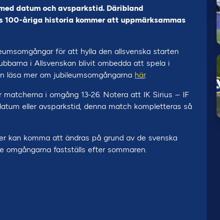
 med datum och avsparkstid. Däribland
ns 100-åriga historia kommer att uppmärksammas
msomgångar för att hylla den allsvenska starten
barna i Allsvenskan blivit ombedda att spela i
u kan läsa mer om jubileumsomgångarna
här
.
 matcherna i omgång 13-26. Notera att IK Sirius – IF
atum eller avsparkstid, denna match kompletteras så
der kan komma att ändras på grund av de svenska
de omgångarna fastställs efter sommaren.