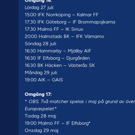
Omgång 16:
Lördag 27 juli:
15:00 IFK Norrköping – Kalmar FF
17:30 IFK Göteborg – IF Brommapojkarna
17:30 Malmö FF – IK Sirius
20:00 Halmstads BK – IFK Värnamo
Söndag 28 juli:
16:30 Hammarby – Mjällby AIF
16:30 IF Elfsborg – Djurgården
16:30 BK Häcken – Västerås SK
Måndag 29 juli:
19:00 AIK – GAIS
Omgång 17:
*
OBS. Två matcher spelas i maj på grund av ö
Europaspelet.*
Tisdag 28 maj:
19:00 Malmö FF – IF Elfsborg*
Onsdag 29 maj: