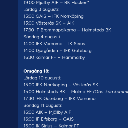
19:00 Mjällby AIF – BK Häcken*
Lördag 3 augusti:
15:00 GAIS – IFK Norrköping
15:00 Västerås SK – AIK
17:30 IF Brommapojkarna – Halmstads BK
Söndag 4 augusti:
14:00 IFK Värnamo – IK Sirius
14:00 Djurgården – IFK Göteborg
16:30 Kalmar FF – Hammarby
Omgång 18:
Lördag 10 augusti:
15:00 IFK Norrköping – Västerås SK
15:00 Halmstads BK – Malmö FF
(Obs. kan komma a
17:30 IFK Göteborg – IFK Värnamo
Söndag 11 augusti:
16:00 AIK – Mjällby AIF
16:00 IF Elfsborg – GAIS
16:00 IK Sirius – Kalmar FF