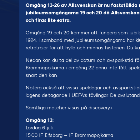
Omgång 13-26 av Allsvenskan är nu fastställda
jubileumsomgångarna 19 och 20 då Allsvenska
och firas lite extra.
Omgång 19 och 20 kommer att fungera som jubileu
1924. I samband med jubileumsomgångarna har klub
retrotröjor för att hylla och minnas historien. D
Nedan kan du ta del av datum och avsparkstid för
Brommapojkarna i omgång 22 ännu inte fått speld
snart den kan.
Notera också att vissa speldagar och avsparksti
lagens deltagande i UEFA:s tävlingar. De avslutan
Samtliga matcher visas på discovery+
Omgång 13:
Lördag 6 juli:
15:00 IF Elfsborg – IF Brommapojkarna