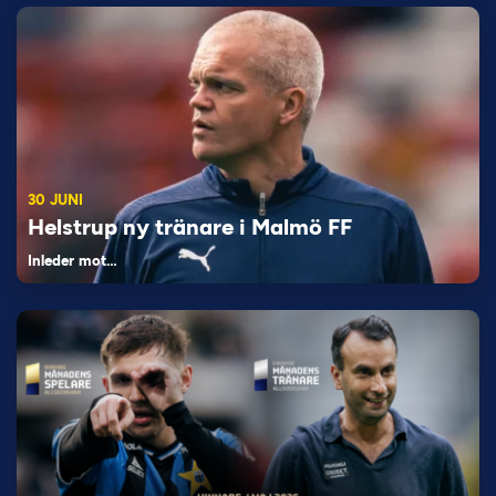
30 JUNI
Helstrup ny tränare i Malmö FF
Inleder mot…