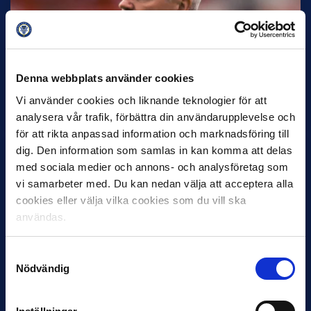
30 JUNI
Denna webbplats använder cookies
Helstrup ny tränare i Malmö FF
Vi använder cookies och liknande teknologier för att
Inleder mot…
analysera vår trafik, förbättra din användarupplevelse och
för att rikta anpassad information och marknadsföring till
dig. Den information som samlas in kan komma att delas
med sociala medier och annons- och analysföretag som
vi samarbeter med. Du kan nedan välja att acceptera alla
cookies eller välja vilka cookies som du vill ska
användas.
Samtyckesval
12 JUNI
Nödvändig
Favorit i repris för Sirius i maj
Samma vinnare som i…