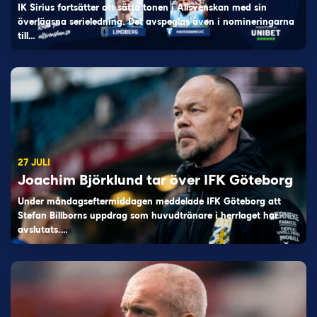
IK Sirius fortsätter att sätta tonen i Allsvenskan med sin
överlägsna serieledning. Det avspeglas även i nomineringarna
till…
27 JULI
Joachim Björklund tar över IFK Göteborg
Under måndagseftermiddagen meddelade IFK Göteborg att
Stefan Billborns uppdrag som huvudtränare i herrlaget har
avslutats.…