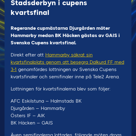
Stadsderbyn i cupens
kvartsfinal
Regerande cupmästarna Djurgården möter
Hammarby medan BK Häcken gästas av GAIS i
Svenska Cupens kvartsfinal.
Direkt efter att
Hammarby säkrat sin
kvartsfinalplats genom att besegra Dalkurd FF med
3-1
genomfördes lottningen av Svenska Cupens
kvartsfinaler och semifinaler inne på Tele2 Arena.
Lottningen för kvartsfinalerna blev som följer:
AFC Eskilstuna – Halmstads BK
Djurgården – Hammarby
Östers IF – AIK
BK Häcken – GAIS
Även semifinalerna lottades, följande möten drogs