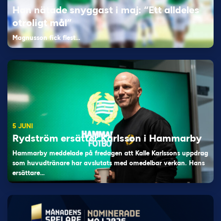
Han nätade snyggast i maj: “Ett alldeles
otroligt mål”
Magnusson fick flest…
5 JUNI
Rydström ersätter Karlsson i Hammarby
Hammarby meddelade på fredagen att Kalle Karlssons uppdrag
som huvudtränare har avslutats med omedelbar verkan. Hans
ersättare…