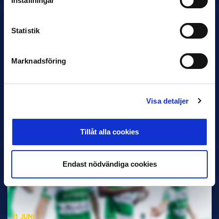
Inställningar
Statistik
Marknadsföring
11 JUNI
VM-spelare med förflutet i Allsvenskan
och Superettan
Visa detaljer
Bosnien & Hercegovina Armin Gigovic — Helsingborgs IF
Dennis Hadžikadunić — Malmö FF / Trelleborg FF
Elfenbenskusten…
Tillåt alla cookies
Endast nödvändiga cookies
11 JUNI