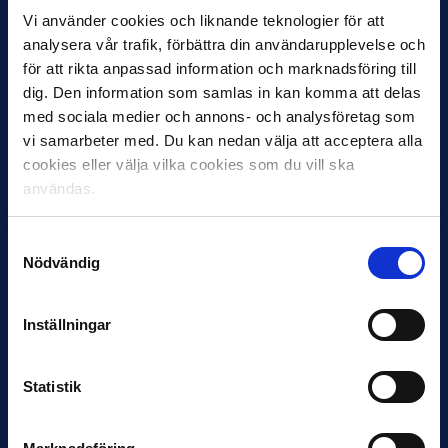
Vi använder cookies och liknande teknologier för att
analysera vår trafik, förbättra din användarupplevelse och
11 JUNI
för att rikta anpassad information och marknadsföring till
VM-spelare med förflutet i Allsvenskan
dig. Den information som samlas in kan komma att delas
och Superettan
med sociala medier och annons- och analysföretag som
Bosnien & Hercegovina Armin Gigovic — Helsingborgs IF
vi samarbeter med. Du kan nedan välja att acceptera alla
Dennis Hadžikadunić — Malmö FF / Trelleborg FF
cookies eller välja vilka cookies som du vill ska
Elfenbenskusten…
användas.
Samtyckesval
Nödvändig
Inställningar
11 JUNI
Statistik
Han nätade snyggast i maj: “Ett alldeles
otroligt mål”