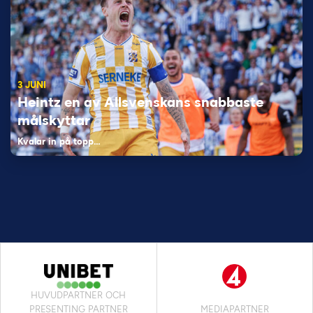
3 JUNI
Heintz en av Allsvenskans snabbaste
målskyttar
Kvalar in på topp…
HUVUDPARTNER OCH
PRESENTING PARTNER
MEDIAPARTNER