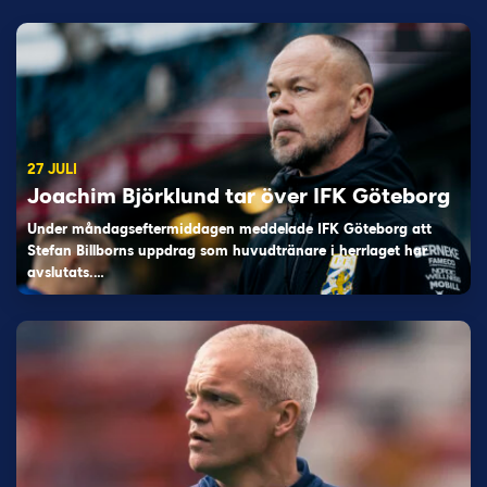
27 JULI
Joachim Björklund tar över IFK Göteborg
Under måndagseftermiddagen meddelade IFK Göteborg att
Stefan Billborns uppdrag som huvudtränare i herrlaget har
avslutats.…