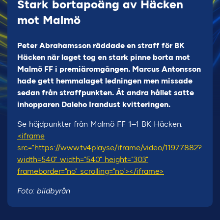
Stark bortapoäng av Häcken
mot Malmö
Peter Abrahamsson räddade en straff för BK
Häcken när laget tog en stark pinne borta mot
Malmö FF i premiäromgången. Marcus Antonsson
hade gett hemmalaget ledningen men missade
sedan från straffpunkten. Åt andra hållet satte
inhopparen Daleho Irandust kvitteringen.
Se höjdpunkter från Malmö FF 1–1 BK Häcken:
<iframe
src="https://www.tv4play.se/iframe/video/11977882?
width=540" width="540" height="303"
frameborder="no" scrolling="no"></iframe>
Foto: bildbyrån