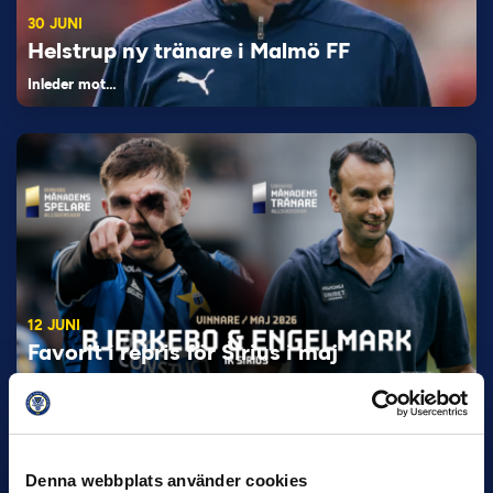
30 JUNI
Helstrup ny tränare i Malmö FF
Inleder mot…
12 JUNI
Favorit i repris för Sirius i maj
Samma vinnare som i…
Denna webbplats använder cookies