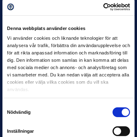
30 JUNI
Helstrup ny tränare i Malmö FF
Denna webbplats använder cookies
Inleder mot…
Vi använder cookies och liknande teknologier för att
analysera vår trafik, förbättra din användarupplevelse och
för att rikta anpassad information och marknadsföring till
dig. Den information som samlas in kan komma att delas
med sociala medier och annons- och analysföretag som
vi samarbeter med. Du kan nedan välja att acceptera alla
cookies eller välja vilka cookies som du vill ska
användas.
12 JUNI
Samtyckesval
Favorit i repris för Sirius i maj
Nödvändig
Samma vinnare som i…
Inställningar