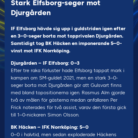
Stark Elfsborg-seger mot
Djurgården
IF Elfsborg hävde sig upp i guldstriden igen efter
en 3–0-seger borta mot topprivalen Djurgården.
Samtidigt tog BK Häcken en imponerande 5–0-
vinst mot IFK Norrköping.
Djurgården – IF Elfsborg: 0–3
Efter tre raka förluster hade Elfsborg tappat mark i
kampen om SM-guldet 2021, men en stark 3–0-
seger borta mot Djurgården gör att Gulsvart finns
med bland topositionerna igen. Rasmus Alm gjorde
två av målen för gästerna medan anfallaren Per
Frick noterades för två assist, varav den första gick
till 1–0-nickaren Simon Olsson.
BK Häcken – IFK Norrköping: 5–0
0–0 i halvtid, men sedan exploderade Häckens