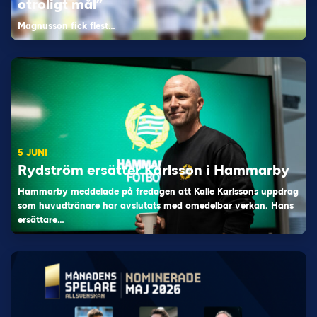
otroligt mål”
Magnusson fick flest…
5 JUNI
Rydström ersätter Karlsson i Hammarby
Hammarby meddelade på fredagen att Kalle Karlssons uppdrag
som huvudtränare har avslutats med omedelbar verkan. Hans
ersättare…