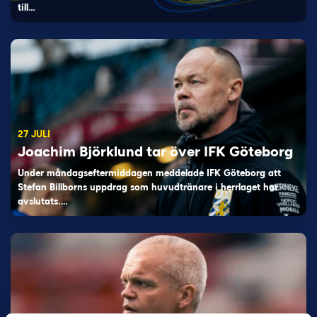
till…
27 JULI
Joachim Björklund tar över IFK Göteborg
Under måndagseftermiddagen meddelade IFK Göteborg att
Stefan Billborns uppdrag som huvudtränare i herrlaget har
avslutats.…