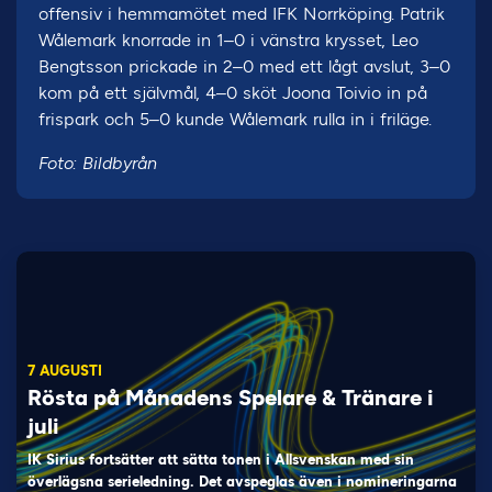
offensiv i hemmamötet med IFK Norrköping. Patrik
Wålemark knorrade in 1–0 i vänstra krysset, Leo
Bengtsson prickade in 2–0 med ett lågt avslut, 3–0
kom på ett självmål, 4–0 sköt Joona Toivio in på
frispark och 5–0 kunde Wålemark rulla in i friläge.
Foto: Bildbyrån
7 AUGUSTI
Rösta på Månadens Spelare & Tränare i
juli
IK Sirius fortsätter att sätta tonen i Allsvenskan med sin
överlägsna serieledning. Det avspeglas även i nomineringarna