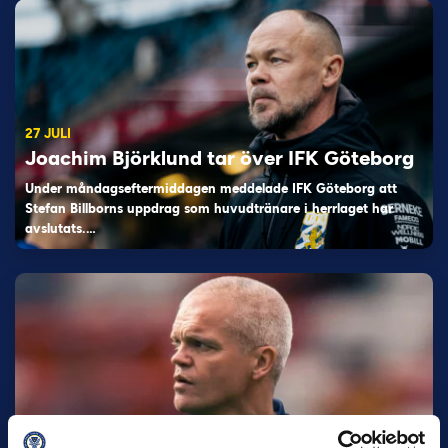
27 JULI
Joachim Björklund tar över IFK Göteborg
Under måndagseftermiddagen meddelade IFK Göteborg att
Stefan Billborns uppdrag som huvudtränare i herrlaget har
avslutats.…
30 JUNI