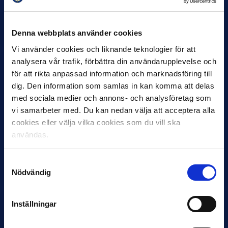
Helstrup ny tränare i Malmö FF
Inleder mot…
Denna webbplats använder cookies
Vi använder cookies och liknande teknologier för att
analysera vår trafik, förbättra din användarupplevelse och
för att rikta anpassad information och marknadsföring till
dig. Den information som samlas in kan komma att delas
med sociala medier och annons- och analysföretag som
vi samarbeter med. Du kan nedan välja att acceptera alla
cookies eller välja vilka cookies som du vill ska
användas.
12 JUNI
Favorit i repris för Sirius i maj
Samtyckesval
Samma vinnare som i…
Nödvändig
Inställningar