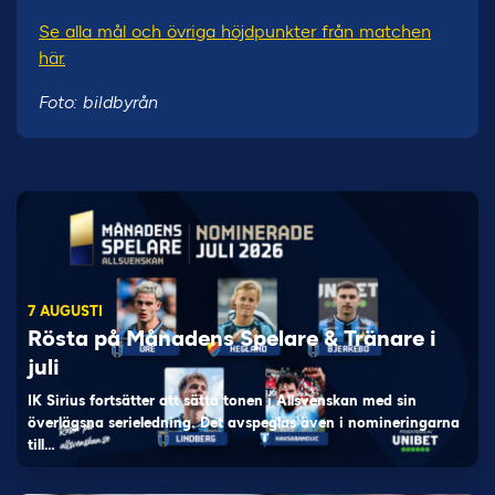
Se alla mål och övriga höjdpunkter från matchen
här.
Foto: bildbyrån
7 AUGUSTI
Rösta på Månadens Spelare & Tränare i
juli
IK Sirius fortsätter att sätta tonen i Allsvenskan med sin
överlägsna serieledning. Det avspeglas även i nomineringarna
till…