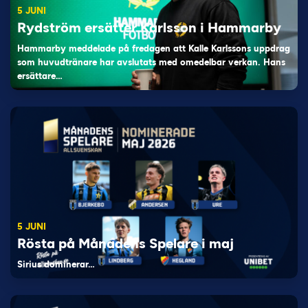
5 JUNI
Rydström ersätter Karlsson i Hammarby
Hammarby meddelade på fredagen att Kalle Karlssons uppdrag
som huvudtränare har avslutats med omedelbar verkan. Hans
ersättare…
5 JUNI
Rösta på Månadens Spelare i maj
Sirius dominerar…