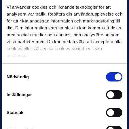
Vi använder cookies och liknande teknologier för att
analysera vår trafik, förbättra din användarupplevelse och
för att rikta anpassad information och marknadsföring till
dig. Den information som samlas in kan komma att delas
med sociala medier och annons- och analysföretag som
12 JUNI
vi samarbeter med. Du kan nedan välja att acceptera alla
Favorit i repris för Sirius i maj
cookies eller välja vilka cookies som du vill ska
Samma vinnare som i…
användas.
Samtyckesval
Nödvändig
Inställningar
11 JUNI
VM-spelare med förflutet i Allsvenskan
och Superettan
Statistik
Bosnien & Hercegovina Armin Gigovic — Helsingborgs IF
Dennis Hadžikadunić — Malmö FF / Trelleborg FF