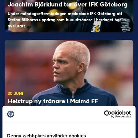
Joachim Björklund tar över IFK Göteborg
Under måndagseftermiddagen meddelade IFK Göteborg att
Stefan Billborns uppdrag som huvudtränare i herrlaget har
avslutats.…
30 JUNI
Helstrup ny tränare i Malmö FF
Inleder mot…
Denna webbplats använder cookies