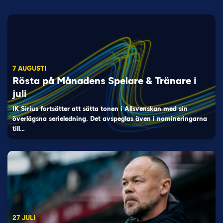
7 AUGUSTI
Rösta på Månadens Spelare & Tränare i
juli
IK Sirius fortsätter att sätta tonen i Allsvenskan med sin
överlägsna serieledning. Det avspeglas även i nomineringarna
till…
27 JULI