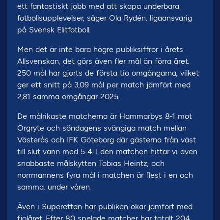
ett fantastiskt jobb med att skapa underbara
fotbollsupplevelser, säger Ola Rydén, ligaansvarig
på Svensk Elitfotboll.
Men det är inte bara högre publiksiffror i årets
Allsvenskan, det görs även fler mål än förra året.
250 mål har gjorts de första tio omgångarna, vilket
ger ett snitt på 3,09 mål per match jämfört med
2,81 samma omgångar 2025.
De målrikaste matcherna är Hammarbys 8-1 mot
Örgryte och söndagens svängiga match mellan
Västerås och IFK Göteborg där gästerna från väst
till slut vann med 5-4. I den matchen hittar vi även
snabbaste målskytten Tobias Heintz, och
norrmannens fyra mål i matchen är flest i en och
samma, under våren.
Även i Superettan har publiken ökar jämfört med
fjolåret. Efter 80 spelade matcher har totalt 204