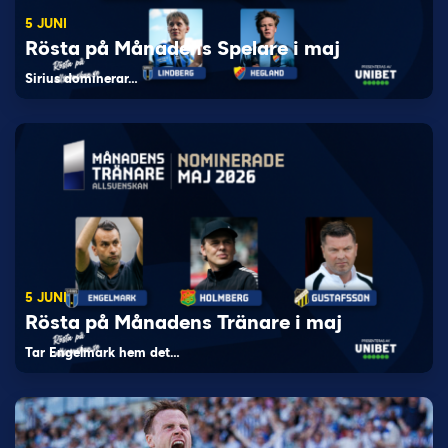
5 JUNI
Rösta på Månadens Spelare i maj
Sirius dominerar…
5 JUNI
Rösta på Månadens Tränare i maj
Tar Engelmark hem det…