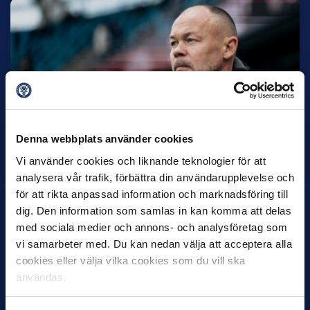
27 JULI
Joachim Björklund tar över IFK Göteborg
Under måndagseftermiddagen meddelade IFK Göteborg att
Denna webbplats använder cookies
Stefan Billborns uppdrag som huvudtränare i herrlaget har
avslutats.…
Vi använder cookies och liknande teknologier för att
analysera vår trafik, förbättra din användarupplevelse och
för att rikta anpassad information och marknadsföring till
dig. Den information som samlas in kan komma att delas
med sociala medier och annons- och analysföretag som
vi samarbeter med. Du kan nedan välja att acceptera alla
cookies eller välja vilka cookies som du vill ska
användas.
30 JUNI