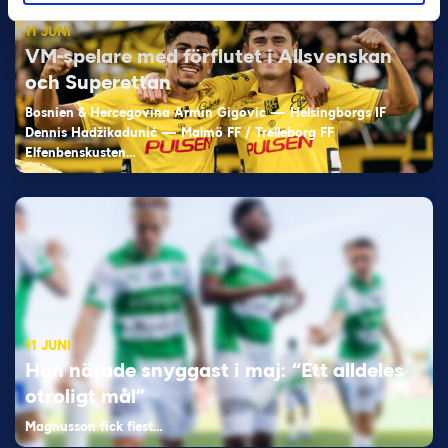
11 JUNI
VM-spelare med förflutet i Allsvenskan
och Superettan
Bosnien & Hercegovina Armin Gigovic — Helsingborgs IF
Dennis Hadžikadunić — Malmö FF / Trelleborg FF
Elfenbenskusten…
11 JUNI
Han nätade snyggast i maj: “Ett alldeles
otroligt mål”
Magnusson fick flest…