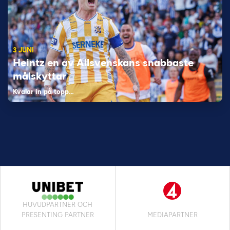
3 JUNI
Heintz en av Allsvenskans snabbaste
målskyttar
Kvalar in på topp…
HUVUDPARTNER OCH
PRESENTING PARTNER
MEDIAPARTNER