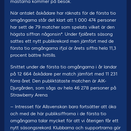
mästarna kommer på besök.
När antalet åskådare har räknats för de första tio
omgångarna står det klart att 1 000 474 personer
har sett de 79 matcher som spelats vilket är den
högsta siffran någonsin*. Under fjolårets säsong
sattes ett nytt publikrekord men jämfört med de
första tio omgångarna ifjol är årets siffra hela 11,3
procent bättre hittills.
Snittet under de första tio omgångarna i år landar
på 12 664 åskådare per match jämfört med 11 231
förra året. Den publiktätaste matchen är AIK-
Djurgården, som sågs av hela 46 278 personer på
Strawberry Arena.
– Intresset för Allsvenskan bara fortsätter att öka
och med de här publiksiffrorna i de första tio
omgångarna talar mycket för att vi återigen får ett
nytt säsongsrekord. Klubbarna och supportrarna gör