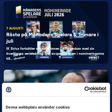
7 AUGUSTI
Rösta på Månadens Spelare & Tränare i
juli
IK Sirius fortsätter att sätta tonen i Allsvenskan med sin
överlägsna serieledning. Det avspeglas även i nomineringarna
till…
27 JULI
Denna webbplats använder cookies
Joachim Björklund tar över IFK Göteborg