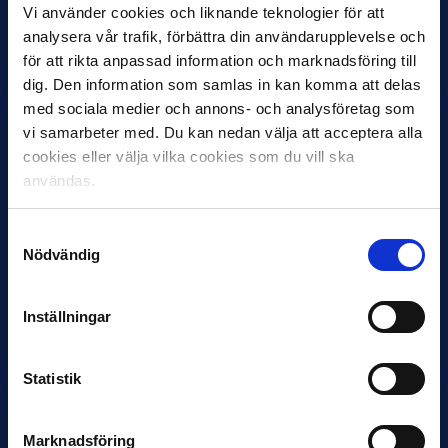
Vi använder cookies och liknande teknologier för att
Under måndagseftermiddagen meddelade IFK Göteborg att
analysera vår trafik, förbättra din användarupplevelse och
Stefan Billborns uppdrag som huvudtränare i herrlaget har
för att rikta anpassad information och marknadsföring till
avslutats.…
dig. Den information som samlas in kan komma att delas
med sociala medier och annons- och analysföretag som
vi samarbeter med. Du kan nedan välja att acceptera alla
cookies eller välja vilka cookies som du vill ska
användas.
Samtyckesval
Nödvändig
30 JUNI
Helstrup ny tränare i Malmö FF
Inställningar
Inleder mot…
Statistik
Marknadsföring