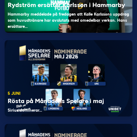
Rydström ersätter Karlsson i Hammarby
Hammarby meddelade på fredagen att Kalle Karlssons uppdrag
som huvudtränare har avslutats med omedelbar verkan. Hans
ersättare…
5 JUNI
Rösta på Månadens Spelare i maj
Sirius dominerar…