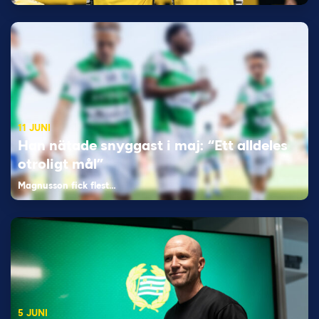
11 JUNI
Han nätade snyggast i maj: “Ett alldeles
otroligt mål”
Magnusson fick flest…
5 JUNI