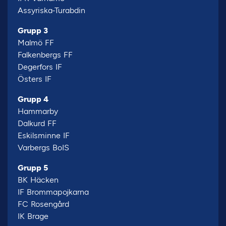
Assyriska-Turabdin
Grupp 3
Malmö FF
Falkenbergs FF
Degerfors IF
Östers IF
Grupp 4
Hammarby
Dalkurd FF
Eskilsminne IF
Varbergs BoIS
Grupp 5
BK Häcken
IF Brommapojkarna
FC Rosengård
IK Brage