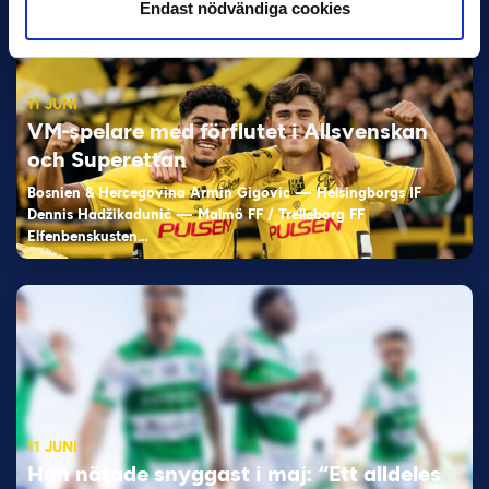
Endast nödvändiga cookies
11 JUNI
VM-spelare med förflutet i Allsvenskan
och Superettan
Bosnien & Hercegovina Armin Gigovic — Helsingborgs IF
Dennis Hadžikadunić — Malmö FF / Trelleborg FF
Elfenbenskusten…
11 JUNI
Han nätade snyggast i maj: “Ett alldeles