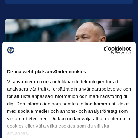
27 JULI
Joachim Björklund tar över IFK Göteborg
Denna webbplats använder cookies
Under måndagseftermiddagen meddelade IFK Göteborg att
Vi använder cookies och liknande teknologier för att
Stefan Billborns uppdrag som huvudtränare i herrlaget har
analysera vår trafik, förbättra din användarupplevelse och
avslutats.…
för att rikta anpassad information och marknadsföring till
dig. Den information som samlas in kan komma att delas
med sociala medier och annons- och analysföretag som
vi samarbeter med. Du kan nedan välja att acceptera alla
cookies eller välja vilka cookies som du vill ska
användas.