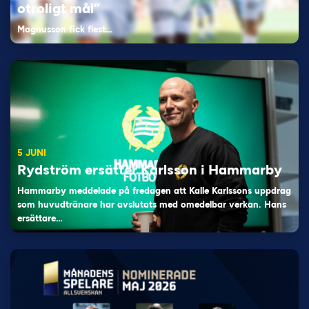
otroligt mål”
Magnusson fick flest…
5 JUNI
Rydström ersätter Karlsson i Hammarby
Hammarby meddelade på fredagen att Kalle Karlssons uppdrag
som huvudtränare har avslutats med omedelbar verkan. Hans
ersättare…