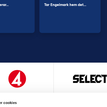
erar…
Tar Engelmark hem det…
MEDIAPARTNER
OFFICIELL LEVERANTÖ
r cookies