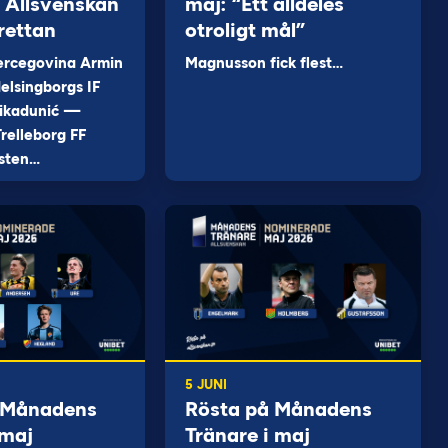
 i Allsvenskan
maj: “Ett alldeles
rettan
otroligt mål”
ercegovina Armin
Magnusson fick flest…
elsingborgs IF
ikadunić —
relleborg FF
sten…
5 JUNI
 Månadens
Rösta på Månadens
 maj
Tränare i maj