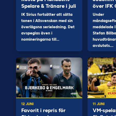
Spelare & Tränare i juli
över IFK
IK Sirius fortsätter att sätta
Under
tonen i Allsvenskan med sin
måndagseft
överlägsna serieledning. Det
meddelade I
avspeglas även i
Stefan Billb
nomineringarna till…
huvudtränare
avslutats.…
12 JUNI
11 JUNI
Favorit i repris för
VM-spela