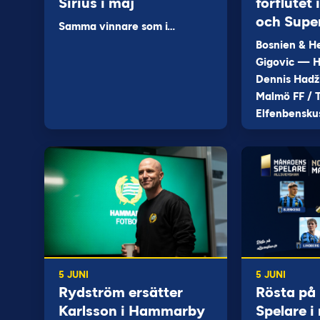
Sirius i maj
förflutet
och Supe
Samma vinnare som i…
Bosnien & H
Gigovic — H
Dennis Hadž
Malmö FF / T
Elfenbensku
5 JUNI
5 JUNI
Rydström ersätter
Rösta på
Karlsson i Hammarby
Spelare i