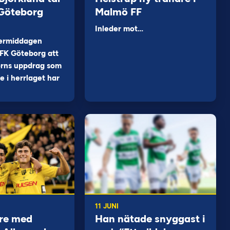
 Göteborg
Malmö FF
Inleder mot…
ermiddagen
FK Göteborg att
orns uppdrag som
 i herrlaget har
11 JUNI
re med
Han nätade snyggast i