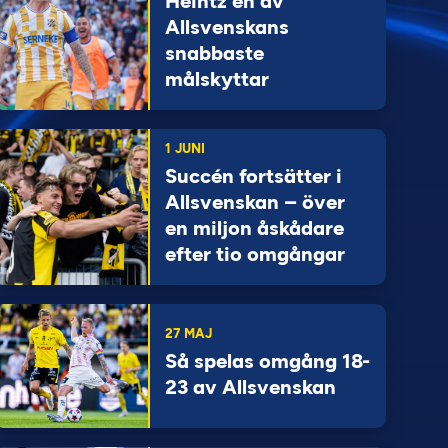
Heintz en av
Allsvenskans
snabbaste
målskyttar
1 JUNI
Succén fortsätter i
Allsvenskan – över
en miljon åskådare
efter tio omgångar
27 MAJ
Så spelas omgång 18-
23 av Allsvenskan