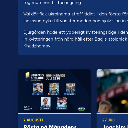
tog matchen till förlängning.
Väl där fick ukrainarna straff tidigt i den första
Isaksson dyka till vänster medan han själv slog in s
Djurgården hade ett ypperligt kvitteringsläge i d
in kvitteringen från nära håll efter Badjis stolpn
Khudzhamov.
7 AUGUSTI
27 JULI
Rösta på Månadens
Joachim B