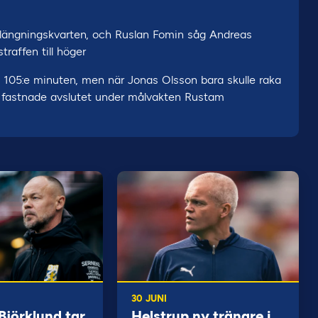
 förlängningskvarten, och Ruslan Fomin såg Andreas
traffen till höger
en 105:e minuten, men när Jonas Olsson bara skulle raka
ick fastnade avslutet under målvakten Rustam
30 JUNI
jörklund tar
Helstrup ny tränare i