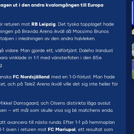
agen ut i den andra kvalomgången till Europa
för returen mot
RB Leipzig
. Det tyska topplaget hade
ningen på Bravida Arena ikväll då Massimo Brunos
stolpen i inledningen av den andra halvleken.
vidare. Man gjorde ett, välförtjänt. Daleho Irandust
ara vinklade in 1-1 med vänsterfoten i den 85:e
g.
danska
FC Nordsjälland
med en 1-0-förlust. Man hade
et, och på Tele2 Arena ikväll ville det sig inte heller för
Mikkel Damsgaard, och Olsens distinkta låga avslut
sen – ett mål som skulle visa sig bli matchens enda.
tt avancera till nästa runda. Efter 1-1 på hemmaplan
1-1 även i returen mot
FC Mariupol
, ett resultat som