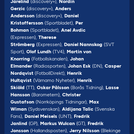
Jarelind
(discovery+),
Nordin
Gerzic
(discovery+),
Anders
Andersson
(discovery+),
Daniel
Kristoffersson
(Sportbladet),
Per
Bohman
(Sportbladet),
Anel Avdic
(Expressen),
Therese
Strömberg
(Expressen),
Daniel Nannskog
(SVT
Sport),
Olof Lundh
(TV4),
Martin von
Knorring
(Fotbollskanalen),
Johan
Elmander
(Radiosporten),
Johan Esk
(DN),
Casper
Nordqvist
(FotbollDirekt),
Henrik
Hultqvist
(Värnamo Nyheter),
Henrik
Skiöld
(TT),
Oskar Pålsson
(Borås Tidning),
Lasse
Hansson
(Barometern),
Christer
Gustafson
(Norrköpings Tidningar),
Max
Wiman
(Sydsvenskan),
Aldijana Talic
(Svenska
Fans),
Daniel Meisels
(UNT),
Fredrik
Janlind
(GP),
Markus Wulcan
(GT),
Fredrik
Jonsson
(Hallandsposten),
Jerry Nilsson
(Blekinge