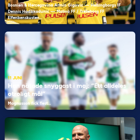
Bosnien & Hercegovina Armin Gigovic — Helsingborgs IF
Dennis Hadžikadunić — Malmö FF / Trelleborg FF
Elfenbenskusten…
11 JUNI
Han nätade snyggast i maj: “Ett alldeles
otroligt mål”
Magnusson fick flest…