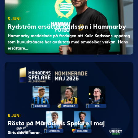
5 JUNI
Rydström ersätter Karlsson i Hammarby
Hammarby meddelade på fredagen att Kalle Karlssons uppdrag
som huvudtränare har avslutats med omedelbar verkan. Hans
ersättare…
5 JUNI
Rösta på Månadens Spelare i maj
Sirius dominerar…