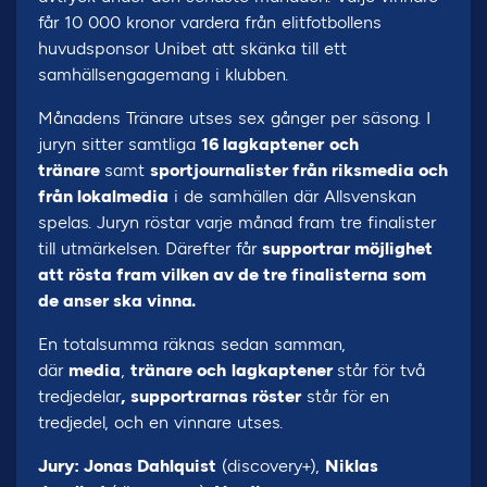
får 10 000 kronor vardera från elitfotbollens
huvudsponsor Unibet att skänka till ett
samhällsengagemang i klubben.
Månadens Tränare utses sex gånger per säsong. I
juryn sitter samtliga
16 lagkaptener
och
tränare
samt
sportjournalister från riksmedia och
från lokalmedia
i de samhällen där Allsvenskan
spelas. Juryn röstar varje månad fram tre finalister
till utmärkelsen. Därefter får
supportrar möjlighet
att rösta fram vilken av de tre finalisterna som
de anser ska vinna.
En totalsumma räknas sedan samman,
där
media
,
tränare och
lagkaptener
står för två
tredjedelar
,
supportrarnas röster
står för en
tredjedel, och en vinnare utses.
Jury: Jonas Dahlquist
(discovery+),
Niklas