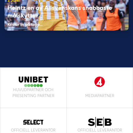
3 JUNI
Heintz en av Allsvenskans snabbaste
målskyttar
Kvalar in på topp…
HUVUDPARTNER OCH
PRESENTING PARTNER
MEDIAPARTNER
OFFICIELL LEVERANTÖR
OFFICIELL LEVERANTÖR