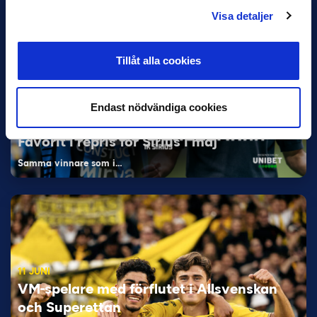
Visa detaljer
Tillåt alla cookies
Endast nödvändiga cookies
12 JUNI
Favorit i repris för Sirius i maj
Samma vinnare som i…
11 JUNI
VM-spelare med förflutet i Allsvenskan
och Superettan