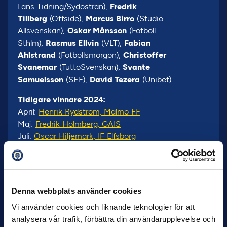
Läns Tidning/Sydöstran),
Fredrik
Tillberg
(Offside),
Marcus Birro
(Studio
Allsvenskan),
Oskar Månsson
(Fotboll
Sthlm),
Rasmus Ellvin
(VLT),
Fabian
Ahlstrand
(Fotbollsmorgon),
Christoffer
Svanemar
(TuttoSvenskan),
Svante
Samuelsson
(SEF),
David Tezera
(Unibet)
Tidigare vinnare 2024:
April:
Henrik Rydström, Malmö FF
Maj:
Fredrik Holmberg, GAIS
Juli:
Oscar Hiljemark, IF Elfsborg
Denna webbplats använder cookies
Vi använder cookies och liknande teknologier för att
analysera vår trafik, förbättra din användarupplevelse och