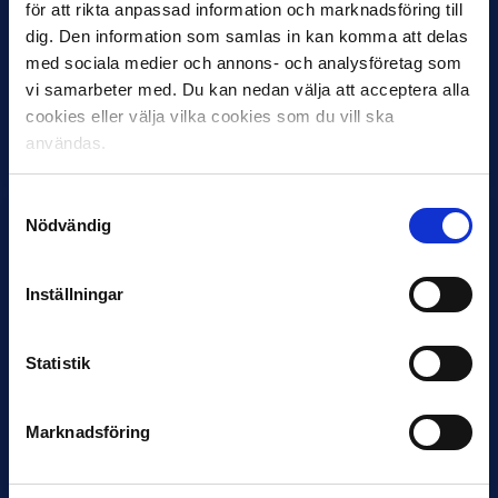
för att rikta anpassad information och marknadsföring till
dig. Den information som samlas in kan komma att delas
27 JULI
med sociala medier och annons- och analysföretag som
Joachim Björklund tar över IFK Göteborg
vi samarbeter med. Du kan nedan välja att acceptera alla
Under måndagseftermiddagen meddelade IFK Göteborg att
cookies eller välja vilka cookies som du vill ska
Stefan Billborns uppdrag som huvudtränare i herrlaget har
användas.
avslutats.…
Samtyckesval
Nödvändig
Inställningar
Statistik
30 JUNI
Helstrup ny tränare i Malmö FF
Marknadsföring
Inleder mot…