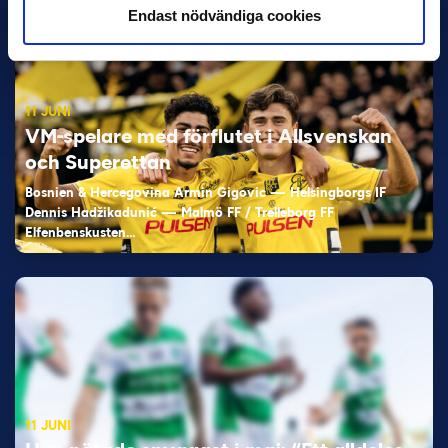
Endast nödvändiga cookies
11 JUNI
VM-spelare med förflutet i Allsvenskan
och Superettan
Bosnien & Hercegovina Armin Gigovic — Helsingborgs IF
Dennis Hadžikadunić — Malmö FF / Trelleborg FF
Elfenbenskusten…
11 JUNI