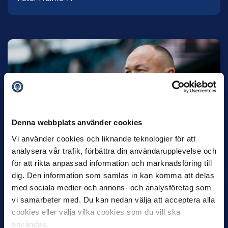
27 JULI
Joachim Björklund tar över IFK Göteborg
Denna webbplats använder cookies
Under måndagseftermiddagen meddelade IFK Göteborg att
Vi använder cookies och liknande teknologier för att
Stefan Billborns uppdrag som huvudtränare i herrlaget har
analysera vår trafik, förbättra din användarupplevelse och
avslutats.…
för att rikta anpassad information och marknadsföring till
dig. Den information som samlas in kan komma att delas
med sociala medier och annons- och analysföretag som
vi samarbeter med. Du kan nedan välja att acceptera alla
cookies eller välja vilka cookies som du vill ska
användas.