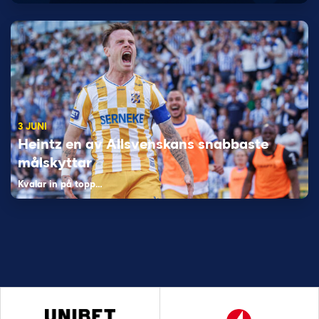
3 JUNI
Heintz en av Allsvenskans snabbaste
målskyttar
Kvalar in på topp…