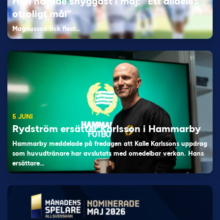
Han nätade snyggast i maj: “Ett alldeles
otroligt mål”
Magnusson fick flest…
5 JUNI
Rydström ersätter Karlsson i Hammarby
Hammarby meddelade på fredagen att Kalle Karlssons uppdrag
som huvudtränare har avslutats med omedelbar verkan. Hans
ersättare…