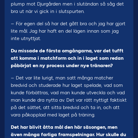
plump mot Djurgården men i slutändan så såg det
bra ut när vi gick in i slutspurten.
– För egen del så har det gått bra och jag har gjort
lite mål. Jag har haft en del lägen innan som jag
inte utnyttjat.
Du missade de första omgångarna, var det tufft
att komma i matchform och in i laget som redan
påbörjat en ny process under nye tränaren?
– Det var lite lurigt, man satt många matcher
bredvid och studerade hur laget spelade, vad som
kunde förbättras, vad man kunde utveckla och vad
man kunde dra nytta av. Det var rätt nyttigt faktiskt
på det sättet, att sitta bredvid och ta in, och att
vara påkopplad med laget på träning.
Det har blivit åtta mål den här säsongen, men
även många farliga framspelningar. Hur skulle du